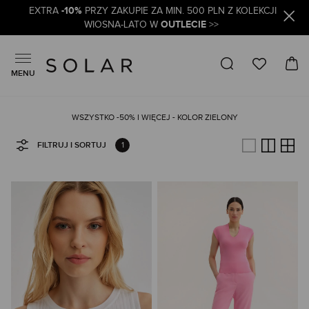
-10%
EXTRA
PRZY ZAKUPIE ZA MIN. 500 PLN Z KOLEKCJI
OUTLECIE
WIOSNA-LATO W
>>
MENU
WSZYSTKO -50% I WIĘCEJ - KOLOR ZIELONY
1
FILTRUJ I SORTUJ