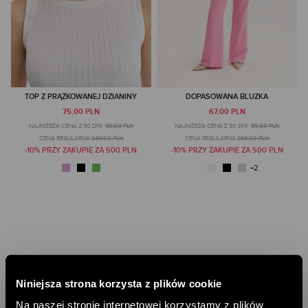
TOP Z PRĄŻKOWANEJ DZIANINY
DOPASOWANA BLUZKA
75,00 PLN
67,00 PLN
NAJNIŻSZA CENA Z 30 DNI:
99,00 PLN
NAJNIŻSZA CENA Z 30 DNI:
99,00 PLN
CENA REGULARNA:
249,00 PLN
CENA REGULARNA:
269,00 PLN
-10% PRZY ZAKUPIE ZA 500 PLN
-10% PRZY ZAKUPIE ZA 500 PLN
Niniejsza strona korzysta z plików cookie
Na naszej stronie internetowej korzystamy z plików