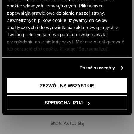
cookie: własnych i zewnętrznych. Pliki własne
zapewniają prawidłowe działanie naszej strony.
Zewnętrznych plików cookie używamy do celów
analitycznych i do wyświetlania reklam związanych z
DARMOWA DOSTAWA DO SKLEPU
DARMOWA DOSTAWA OD 499 ZŁ
Twoimi preferencjami w oparciu o Twoje nawyki
przeglądania oraz historię wizyt. Możesz skonfigurować
DARMOWE ZWROTY
RATY PAYU 5 X 0%
lub odrzucić pliki cookie, klikając ”Spersonalizuj”.
Możesz również zaakceptować wszystkie pliki cookie,
PAYPO - KUP TERAZ, ZAPŁAĆ PÓŹNIEJ
klikając przycisk „Zezwól na wszystkie”. Więcej
Pokaż szczegóły
DOŁĄCZ DO NEWSLETTERA
informacji znajdziesz w naszej
Polityce Prywatności
.
ODBIERZ 10% RABATU NA PIERWSZE ZAKUPY
ZEZWÓL NA WSZYSTKIE
DODAJ EMAIL
SPERSONALIZUJ
SKONTAKTUJ SIĘ