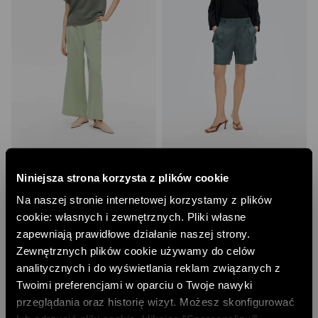
DZIANINOWA BLUZKA
LNIANE SZORTY
148,00 PLN
157,00 PLN
Niniejsza strona korzysta z plików cookie
NAJNIŻSZA CENA Z 30 DNI:
199,00 PLN
NAJNIŻSZA CENA Z 30 DNI:
199,00 PLN
Na naszej stronie internetowej korzystamy z plików
CENA REGULARNA:
329,00 PLN
CENA REGULARNA:
349,00 PLN
-10% PRZY ZAKUPIE ZA 500 PLN
-10% PRZY ZAKUPIE ZA 500 PLN
cookie: własnych i zewnętrznych. Pliki własne
zapewniają prawidłowe działanie naszej strony.
Zewnętrznych plików cookie używamy do celów
analitycznych i do wyświetlania reklam związanych z
Twoimi preferencjami w oparciu o Twoje nawyki
przeglądania oraz historię wizyt. Możesz skonfigurować