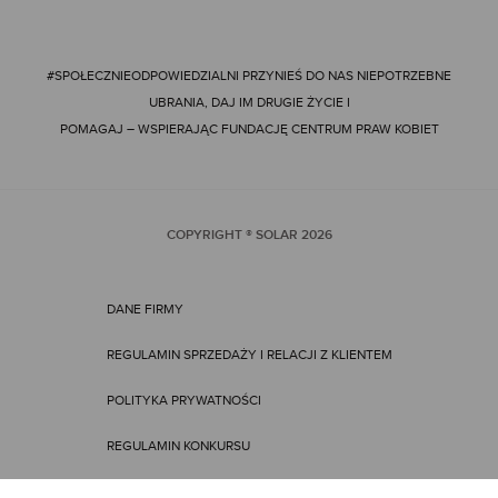
#SPOŁECZNIEODPOWIEDZIALNI
PRZYNIEŚ DO NAS NIEPOTRZEBNE
UBRANIA, DAJ IM DRUGIE ŻYCIE I
POMAGAJ – WSPIERAJĄC FUNDACJĘ CENTRUM PRAW KOBIET
COPYRIGHT ® SOLAR
2026
DANE FIRMY
REGULAMIN SPRZEDAŻY I RELACJI Z KLIENTEM
POLITYKA PRYWATNOŚCI
REGULAMIN KONKURSU
REGULAMIN PROMOCJI