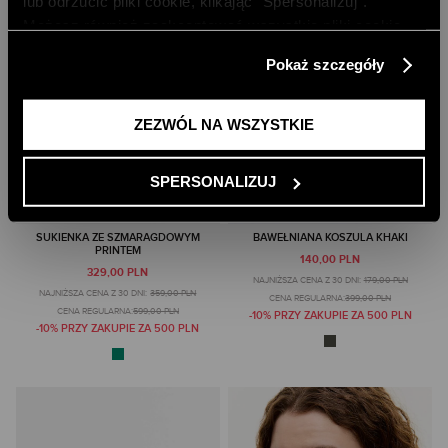
lub odrzucić pliki cookie, klikając ”Spersonalizuj”.
Możesz również zaakceptować wszystkie pliki cookie,
klikając przycisk „Zezwól na wszystkie”. Więcej
Pokaż szczegóły
informacji znajdziesz w naszej
Polityce Prywatności
.
ZEZWÓL NA WSZYSTKIE
SPERSONALIZUJ
SUKIENKA ZE SZMARAGDOWYM
BAWEŁNIANA KOSZULA KHAKI
PRINTEM
140,00 PLN
329,00 PLN
NAJNIŻSZA CENA Z 30 DNI:
179,00 PLN
NAJNIŻSZA CENA Z 30 DNI:
359,00 PLN
CENA REGULARNA:
399,00 PLN
CENA REGULARNA:
599,00 PLN
-10% PRZY ZAKUPIE ZA 500 PLN
-10% PRZY ZAKUPIE ZA 500 PLN