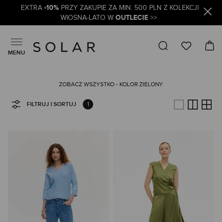
-10%
EXTRA
PRZY ZAKUPIE ZA MIN. 500 PLN Z KOLEKCJI
OUTLECIE
WIOSNA-LATO W
>>
MENU
ZOBACZ WSZYSTKO - KOLOR ZIELONY
1
FILTRUJ I SORTUJ