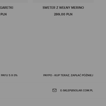
GARETKI
SWETER Z WEŁNY MERINO
 PLN
299,00 PLN
 PAYU 5 X 0%
PAYPO - KUP TERAZ, ZAPŁAĆ PÓŹNIEJ
E-SKLEP@SOLAR.COM.PL