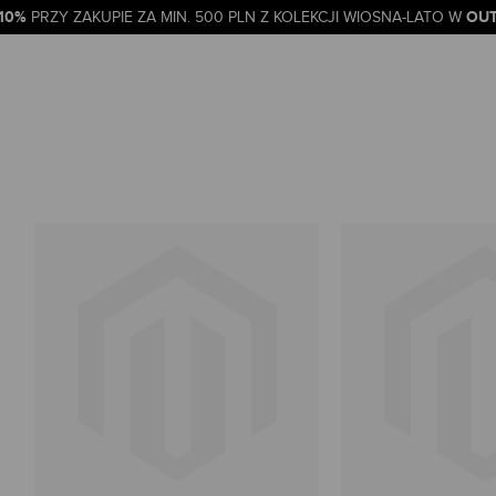
-10%
OUT
PRZY ZAKUPIE ZA MIN. 500 PLN Z KOLEKCJI WIOSNA-LATO W