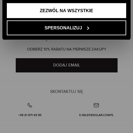
DARMOWA DOSTAWA DO SKLEPU
DARMOWA DOSTAWA OD 499 ZŁ
ZEZWÓL NA WSZYSTKIE
DARMOWE ZWROTY
RATY PAYU 5 X 0%
PAYPO - KUP TERAZ, ZAPŁAĆ PÓŹNIEJ
SPERSONALIZUJ
DOŁĄCZ DO NEWSLETTERA
ODBIERZ 10% RABATU NA PIERWSZE ZAKUPY
DODAJ EMAIL
SKONTAKTUJ SIĘ
+48 61 871 69 85
E-SKLEP@SOLAR.COM.PL