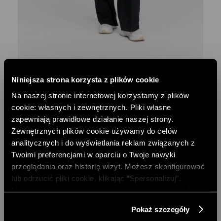
DWURZĘDOWA MARYNARKA W PRĄŻEK
Niniejsza strona korzysta z plików cookie
589,00 PLN
Na naszej stronie internetowej korzystamy z plików
cookie: własnych i zewnętrznych. Pliki własne
zapewniają prawidłowe działanie naszej strony.
Zewnętrznych plików cookie używamy do celów
analitycznych i do wyświetlania reklam związanych z
Twoimi preferencjami w oparciu o Twoje nawyki
przeglądania oraz historię wizyt. Możesz skonfigurować
lub odrzucić pliki cookie, klikając ”Spersonalizuj”.
Możesz również zaakceptować wszystkie pliki cookie,
klikając przycisk „Zezwól na wszystkie”. Więcej
Pokaż szczegóły
informacji znajdziesz w naszej
Polityce Prywatności
.