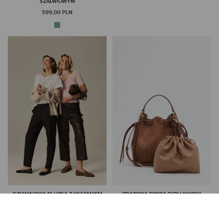
SZAŁWIOWYM
599,00 PLN
DZIANINOWA BLUZKA Z WIĄZANIEM
BRĄZOWA TORBA TYPU WOREK
PRZY DEKOLCIE
299,00 PLN
329,00 PLN