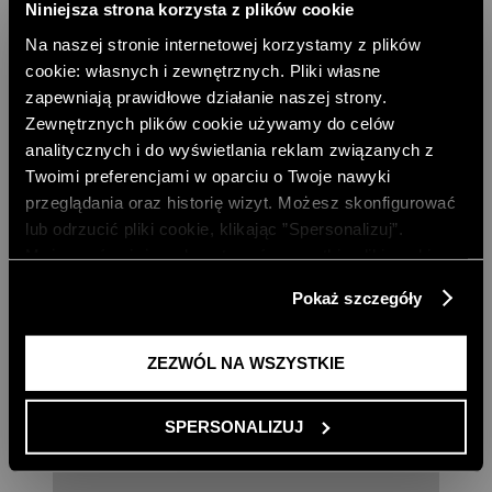
Niniejsza strona korzysta z plików cookie
Na naszej stronie internetowej korzystamy z plików
cookie: własnych i zewnętrznych. Pliki własne
zapewniają prawidłowe działanie naszej strony.
Zewnętrznych plików cookie używamy do celów
analitycznych i do wyświetlania reklam związanych z
Twoimi preferencjami w oparciu o Twoje nawyki
przeglądania oraz historię wizyt. Możesz skonfigurować
lub odrzucić pliki cookie, klikając ”Spersonalizuj”.
Możesz również zaakceptować wszystkie pliki cookie,
klikając przycisk „Zezwól na wszystkie”. Więcej
Pokaż szczegóły
informacji znajdziesz w naszej
Polityce Prywatności
.
JEANSOWA SUKIENKA KOSZULOWA Z
JEANSY Z SZEROKĄ NOGAWKĄ
PASKIEM
429,00 PLN
ZEZWÓL NA WSZYSTKIE
599,00 PLN
SPERSONALIZUJ