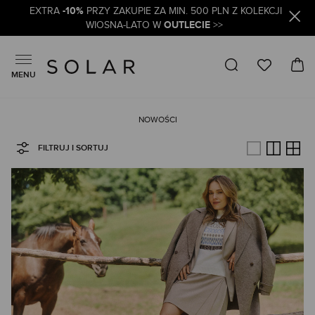
-10%
EXTRA
PRZY ZAKUPIE ZA MIN. 500 PLN Z KOLEKCJI
OUTLECIE
WIOSNA-LATO W
>>
MENU
NOWOŚCI
FILTRUJ I SORTUJ