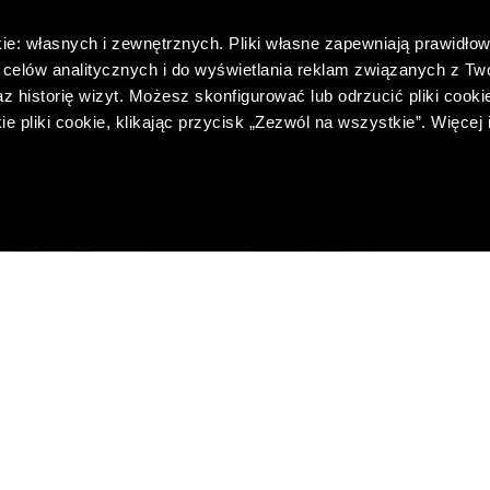
ie: własnych i zewnętrznych. Pliki własne zapewniają prawidłow
celów analitycznych i do wyświetlania reklam związanych z Tw
 historię wizyt. Możesz skonfigurować lub odrzucić pliki cookie
pliki cookie, klikając przycisk „Zezwól na wszystkie”. Więcej 
E SPODNIE Z ZAKŁADKAMI
DZIANINOWA BLUZKA Z WIĄZ
DEKOLCIE
569,00 PLN
329,00 PLN