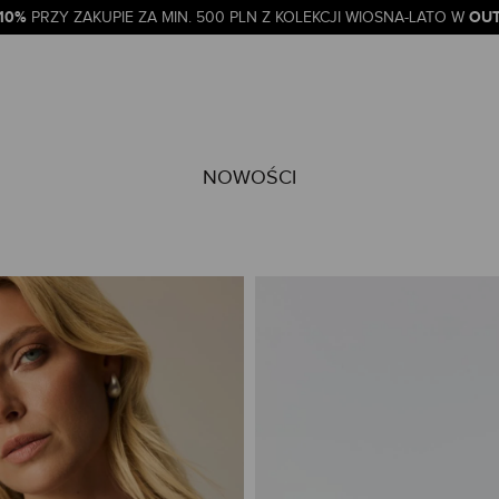
-10%
OUT
PRZY ZAKUPIE ZA MIN. 500 PLN Z KOLEKCJI WIOSNA-LATO W
NOWOŚCI