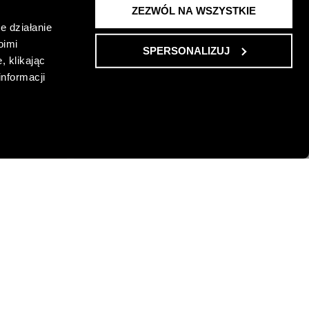
ZEZWÓL NA WSZYSTKIE
e działanie
oimi
SPERSONALIZUJ
, klikając
informacji
ANIEM PRZY
BROSZKA Z CYRKONIAMI
79,00 PLN