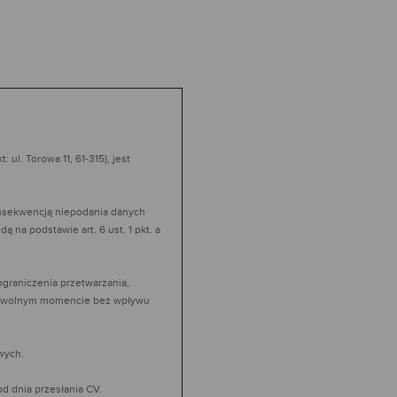
l. Torowa 11, 61-315), jest
nsekwencją niepodania danych
na podstawie art. 6 ust. 1 pkt. a
graniczenia przetwarzania,
 dowolnym momencie bez wpływu
wych.
d dnia przesłania CV.