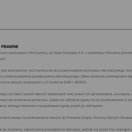
 PRAWNE
ch osobowych informujemy, że Solar Company S.A. z siedzibą w Poznaniu (kontakt: u
ych.
jest dobrowolne, lecz konieczne do przeprowadzenia procesu rekrutacyjnego. Ko
ci przeprowadzenia postępowania rekrutacyjnego. Dane osobowe przetwarzane będą 
ochronie danych osobowych
z 27 kwietnia 2016 r. (RODO).
tępu do treści swoich danych osobowych oraz prawo ich sprostowania, usunięcia, o
rawo do wniesienia sprzeciwu, prawo do cofnięcia zgody na ich przetwarzanie w
ania, którego dokonano
na podstawie zgody przed jej cofnięciem.
esienia skargi na przetwarzanie danych do Prezesa Urzędu Ochrony Danych Osobo
do momentu zakończenia prowadzenia rekrutacji, jednak niż przez trzy miesiące o