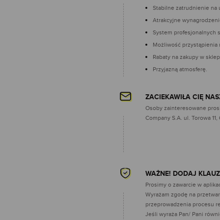
Stabilne zatrudnienie na
Atrakcyjne wynagrodzeni
System profesjonalnych s
Możliwość przystąpienia 
Rabaty na zakupy w sklep
Przyjazną atmosferę.
ZACIEKAWIŁA CIĘ NA
Osoby zainteresowane prosi
Company S.A. ul. Torowa 11,
WAŻNE! DODAJ KLAU
Prosimy o zawarcie w aplikac
Wyrażam zgodę na przetwarz
przeprowadzenia procesu rek
Jeśli wyraża Pan/ Pani rów