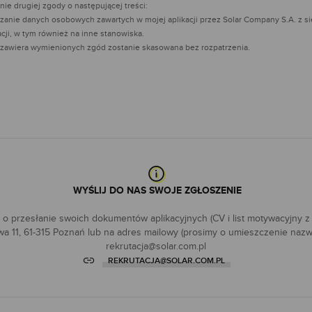
nie drugiej zgody o następującej treści:
anie danych osobowych zawartych w mojej aplikacji przez Solar Company S.A. z s
cji, w tym również na inne stanowiska.
ie zawiera wymienionych zgód zostanie skasowana bez rozpatrzenia.
WYŚLIJ DO NAS SWOJE ZGŁOSZENIE
o przesłanie swoich dokumentów aplikacyjnych (CV i list motywacyjny z
wa 11, 61-315 Poznań lub na adres mailowy (prosimy o umieszczenie nazwy
rekrutacja@solar.com.pl
REKRUTACJA@SOLAR.COM.PL