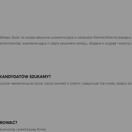
klepu Solar, to osoba aktywnie uczestnicząca w obsłudze Klientki/Klienta (będą
ientki/klienta), współpracująca z całym zespołem sklepu, dbająca o wygląd i wystroj 
/KANDYDATÓW SZUKAMY?
ycznie nastawioną do życia, lubisz kontakt z ludźmi i pasjonuje Cię moda, dołącz do
EROWAĆ?
ywicznej i prestiżowej firmie,