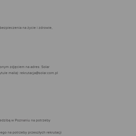
ezpieczenia na życie i zdrowie,
onym zdjęciem na adres: Solar
ule maila): rekrutacja@solar.com.pl
iedzibą w Poznaniu na potrzeby
go na potrzeby przeszłych rekrutacji