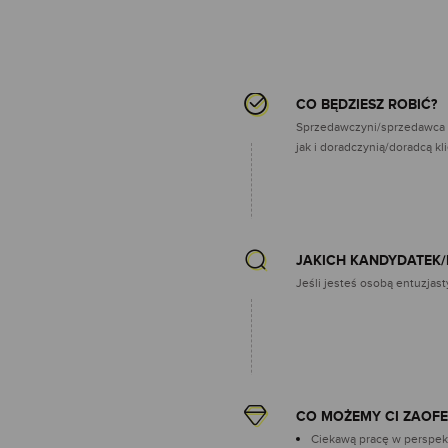
CO BĘDZIESZ ROBIĆ?
Sprzedawczyni/sprzedawca S
jak i doradczynią/doradcą kl
JAKICH KANDYDATEK
Jeśli jesteś osobą entuzjast
CO MOŻEMY CI ZAOF
Ciekawą pracę w perspekt