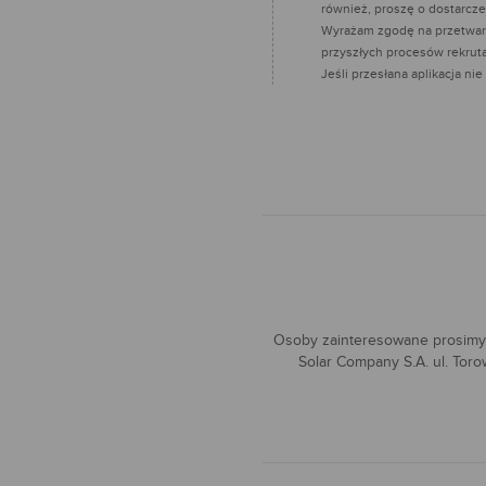
również, proszę o dostarcze
Wyrażam zgodę na przetwarz
przyszłych procesów rekruta
Jeśli przesłana aplikacja n
Osoby zainteresowane prosimy 
Solar Company S.A. ul. Toro