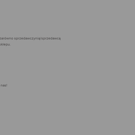
ca zarówno sprzedawczynią/sprzedawcą
sklepu.
 nas!