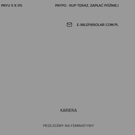
 PAYU 5 X 0%
PAYPO - KUP TERAZ, ZAPŁAĆ PÓŹNIEJ
E-SKLEP@SOLAR.COM.PL
KARIERA
PRZEJDŹMY NA FEMINATYWY