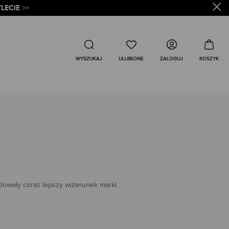
LECIE
>>
Wyszukaj
ZALOGUJ
WYSZUKAJ
dowały coraz lepszy wizerunek marki.