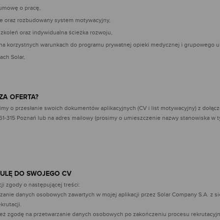
 umowę o pracę,
e oraz rozbudowany system motywacyjny,
zkoleń oraz indywidualna ścieżka rozwoju,
na korzystnych warunkach do programu prywatnej opieki medycznej i grupowego ub
ach Solar,
SZA OFERTA?
my o przesłanie swoich dokumentów aplikacyjnych (CV i list motywacyjny) z dołącz
 61-315 Poznań lub na adres mailowy (prosimy o umieszczenie nazwy stanowiska w tyt
ZULĘ DO SWOJEGO CV
ji zgody o następującej treści:
anie danych osobowych zawartych w mojej aplikacji przez Solar Company S.A. z s
rutacji.
nież zgodę na przetwarzanie danych osobowych po zakończeniu procesu rekrutacyjne