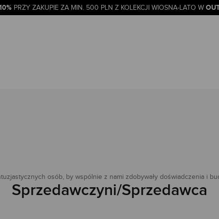
-10%
OUT
PRZY ZAKUPIE ZA MIN. 500 PLN Z KOLEKCJI WIOSNA-LATO W
entuzjastycznych osób, by wspólnie z nami zdobywały doświadczenia i bu
Sprzedawczyni/Sprzedawca