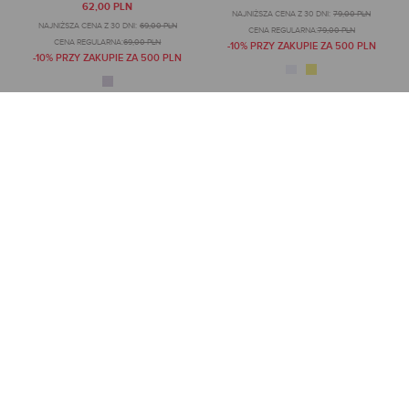
62,00 PLN
NAJNIŻSZA CENA Z 30 DNI:
79,00 PLN
NAJNIŻSZA CENA Z 30 DNI:
69,00 PLN
CENA REGULARNA:
79,00 PLN
CENA REGULARNA:
69,00 PLN
-10% PRZY ZAKUPIE ZA 500 PLN
-10% PRZY ZAKUPIE ZA 500 PLN