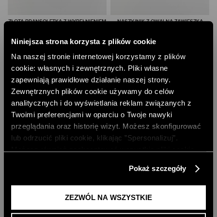
ZŁOTA BRANSOLETKA Z WYPEŁNIENIEM
NASZYJNIK Z OWALNĄ ZAWIESZKĄ
79,00 PLN
89,00 PLN
Niniejsza strona korzysta z plików cookie
Na naszej stronie internetowej korzystamy z plików
cookie: własnych i zewnętrznych. Pliki własne
zapewniają prawidłowe działanie naszej strony.
Zewnętrznych plików cookie używamy do celów
analitycznych i do wyświetlania reklam związanych z
Twoimi preferencjami w oparciu o Twoje nawyki
przeglądania oraz historię wizyt. Możesz skonfigurować
lub odrzucić pliki cookie, klikając ”Spersonalizuj”.
Możesz również zaakceptować wszystkie pliki cookie,
klikając przycisk „Zezwól na wszystkie”. Więcej
Pokaż szczegóły
informacji znajdziesz w naszej
Polityce Prywatności
.
ZEZWÓL NA WSZYSTKIE