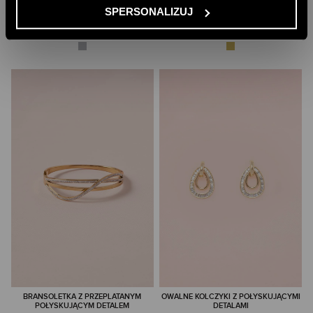
SREBRNY WISIOR Z OZDOBNYM
ZŁOTA BRANSOLETA O
SPERSONALIZUJ
ELEMENTEM
NIEREGULARNYM KSZTAŁCIE
89,00 PLN
99,00 PLN
BRANSOLETKA Z PRZEPLATANYM
OWALNE KOLCZYKI Z POŁYSKUJĄCYMI
POŁYSKUJĄCYM DETALEM
DETALAMI