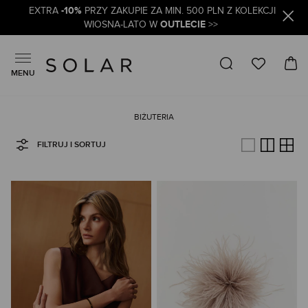
-10%
EXTRA
PRZY ZAKUPIE ZA MIN. 500 PLN Z KOLEKCJI
OUTLECIE
WIOSNA-LATO W
>>
MENU
BIŻUTERIA
FILTRUJ I SORTUJ