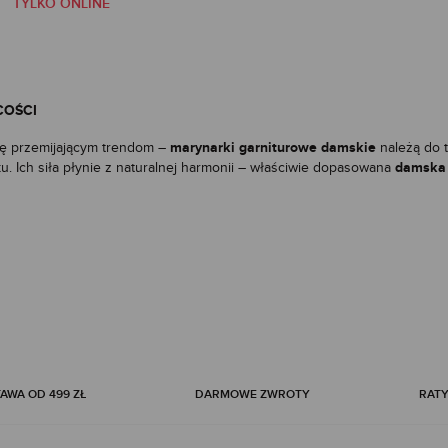
TYLKO ONLINE
COŚCI
marynarki garniturowe damskie
się przemijającym trendom –
należą do t
damska
ku. Ich siła płynie z naturalnej harmonii – właściwie dopasowana
rowe damskie tworzą organiczne kompozycje ze spodniami, spódnicami czy
prowadzają wyrafinowany akcent do prostych zestawień i dodają wewnętr
PÓŁCZESNOŚĆ
gdy mówimy o rodzajach marynarek damskich. To właśnie ta różnorodność
nych momentów. Wśród propozycji znajdziesz zarówno klasyczne, wyrafin
 czarna marynarka lub granatowa marynarka o czystym kroju, która pię
arwach, takich jak fuksja, zieleń czy kobalt, pozwolą wyróżnić się w c
WA OD 499 ZŁ
DARMOWE ZWROTY
RATY
e podkreślają talię i są pięknym uzupełnieniem zarówno eleganckich spodn
i o luźnym kroju będą doskonałym rozwiązaniem – to formy, które piękni