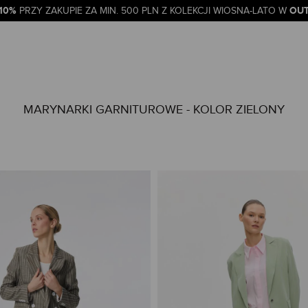
-10%
OUT
PRZY ZAKUPIE ZA MIN. 500 PLN Z KOLEKCJI WIOSNA-LATO W
MARYNARKI GARNITUROWE - KOLOR ZIELONY