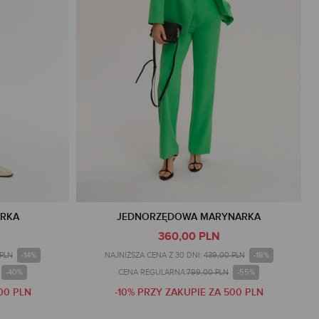
ARKA
JEDNORZĘDOWA MARYNARKA
360,00 PLN
-14%
-18%
 PLN
NAJNIŻSZA CENA Z 30 DNI:
439,00 PLN
-40%
-55%
CENA REGULARNA:
799,00 PLN
00 PLN
-10% PRZY ZAKUPIE ZA 500 PLN