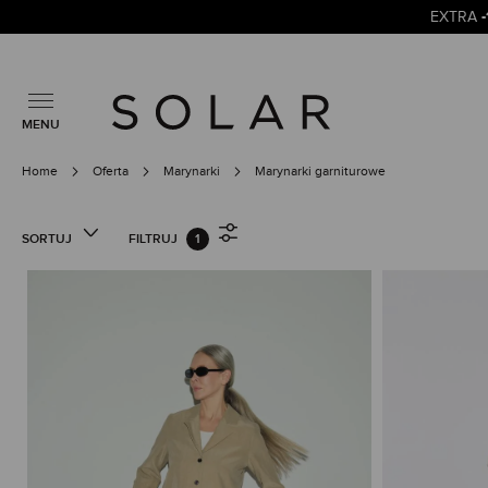
EXTRA
MENU
Home
Oferta
Marynarki
Marynarki garniturowe
SORTUJ
FILTRUJ
1