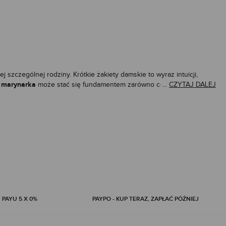
ej szczególnej rodziny. Krótkie żakiety damskie to wyraz intuicji,
 marynarka
może stać się fundamentem zarówno codziennej
...
CZYTAJ DALEJ
 sukienkami, budując eleganckie narracje na różne życiowe okazje. W
znej pewności w najważniejszych chwilach.
 fasonów, kolorów i detali sprawia, że każda marynarka damska może
owane żakiety damskie, jak i współczesne marynarki damskie
knie odnajdzie się podczas spotkań biznesowych czy ważnych
asualowych kompozycjach i dodać energii codziennym zestawieniom.
 PAYU 5 X 0%
PAYPO - KUP TERAZ, ZAPŁAĆ PÓŹNIEJ
i, jak i ołówkowych spódnic. Dla kobiet ceniących komfort i
e wpisują się w aktualne nurty i pozwalają na tworzenie