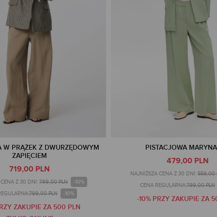
 W PRĄŻEK Z DWURZĘDOWYM
PISTACJOWA MARYN
ZAPIĘCIEM
479,00 PLN
719,00 PLN
NAJNIŻSZA CENA Z 30 DNI:
559,00
-10%
CENA Z 30 DNI:
799,00 PLN
CENA REGULARNA:
799,00 PLN
-10%
REGULARNA:
799,00 PLN
-10% PRZY ZAKUPIE ZA 5
PRZY ZAKUPIE ZA 500 PLN