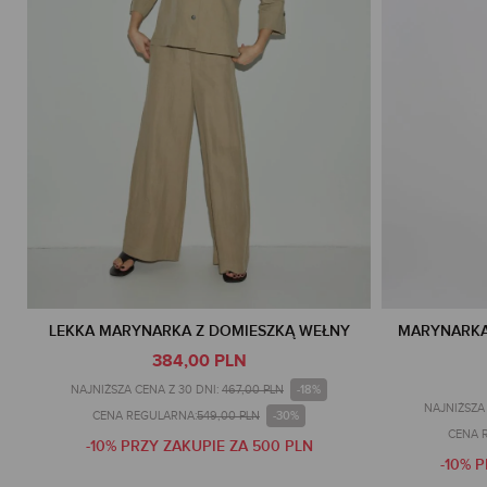
LEKKA MARYNARKA Z DOMIESZKĄ WEŁNY
MARYNARKA
384,00 PLN
-18%
NAJNIŻSZA CENA Z 30 DNI:
467,00 PLN
NAJNIŻSZA 
-30%
CENA REGULARNA:
549,00 PLN
CENA 
-10% PRZY ZAKUPIE ZA 500 PLN
-10% 