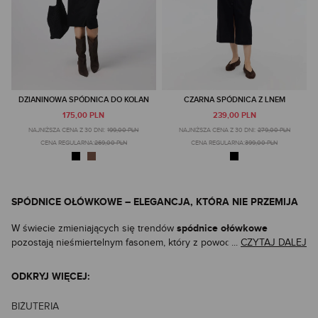
DZIANINOWA SPÓDNICA DO KOLAN
CZARNA SPÓDNICA Z LNEM
175,00 PLN
239,00 PLN
NAJNIŻSZA CENA Z 30 DNI:
199,00 PLN
NAJNIŻSZA CENA Z 30 DNI:
279,00 PLN
CENA REGULARNA:
269,00 PLN
CENA REGULARNA:
399,00 PLN
SPÓDNICE OŁÓWKOWE – ELEGANCJA, KTÓRA NIE PRZEMIJA
spódnice ołówkowe
W świecie zmieniających się trendów
pozostają nieśmiertelnym fasonem, który z powodzeniem
...
CZYTAJ DALEJ
odnajduje się w garderobach kobiet w każdym wieku. Ich idealne
talia
dopasowanie do sylwetki, podkreślona
i długość sięgająca do
ODKRYJ WIĘCEJ:
połowy kolan
lub łydki to przepis na ponadczasową elegancję. To
krój, który z równą siłą oddaje profesjonalizm w biurze, jak i
BIŻUTERIA
zmysłowość podczas wieczornego wyjścia. Dzięki różnorodności