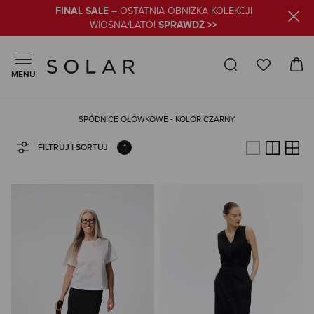
FINAL SALE
– OSTATNIA OBNIŻKA KOLEKCJI
SPRAWDŹ >>
WIOSNA/LATO!
MENU
SPÓDNICE OŁÓWKOWE - KOLOR CZARNY
1
FILTRUJ I SORTUJ