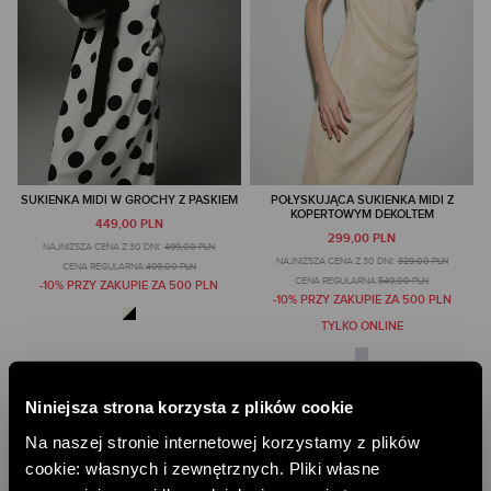
SUKIENKA MIDI W GROCHY Z PASKIEM
POŁYSKUJĄCA SUKIENKA MIDI Z
KOPERTOWYM DEKOLTEM
449,00 PLN
299,00 PLN
NAJNIŻSZA CENA Z 30 DNI:
499,00 PLN
NAJNIŻSZA CENA Z 30 DNI:
329,00 PLN
CENA REGULARNA:
499,00 PLN
CENA REGULARNA:
549,00 PLN
-10% PRZY ZAKUPIE ZA 500 PLN
-10% PRZY ZAKUPIE ZA 500 PLN
TYLKO ONLINE
Niniejsza strona korzysta z plików cookie
Na naszej stronie internetowej korzystamy z plików
cookie: własnych i zewnętrznych. Pliki własne