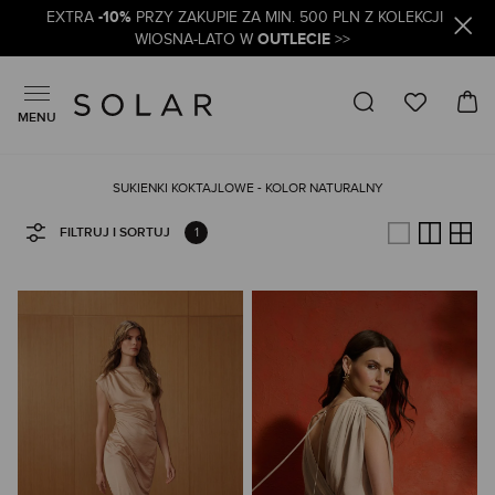
-10%
EXTRA
PRZY ZAKUPIE ZA MIN. 500 PLN Z KOLEKCJI
OUTLECIE
WIOSNA-LATO W
>>
MENU
SUKIENKI KOKTAJLOWE - KOLOR NATURALNY
1
FILTRUJ I SORTUJ