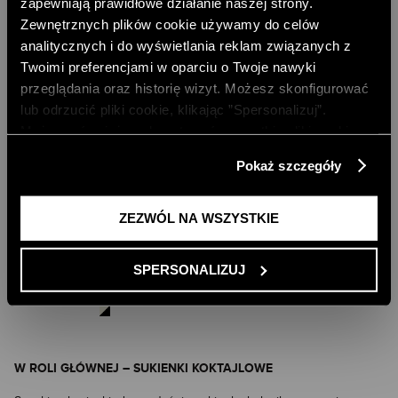
zapewniają prawidłowe działanie naszej strony.
Zewnętrznych plików cookie używamy do celów
analitycznych i do wyświetlania reklam związanych z
Twoimi preferencjami w oparciu o Twoje nawyki
przeglądania oraz historię wizyt. Możesz skonfigurować
lub odrzucić pliki cookie, klikając ”Spersonalizuj”.
Możesz również zaakceptować wszystkie pliki cookie,
klikając przycisk „Zezwól na wszystkie”. Więcej
Pokaż szczegóły
informacji znajdziesz w naszej
Polityce Prywatności
.
SATYNOWA SUKIENKA Z PRINTEM Z
ZEZWÓL NA WSZYSTKIE
WISKOZY
584,00 PLN
NAJNIŻSZA CENA Z 30 DNI:
649,00 PLN
SPERSONALIZUJ
CENA REGULARNA:
649,00 PLN
-10% PRZY ZAKUPIE ZA 500 PLN
W ROLI GŁÓWNEJ – SUKIENKI KOKTAJLOWE