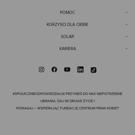
Pamiętaj, aby dobrać sukienkę koktajlową odpowiednio do swojej
sylwetki, co pozwoli podkreślić atuty i ukryć ewentualne
POMOC
mankamenty.
KORZYŚCI DLA CIEBIE
OD KLASYCZNEJ CZERNI PO PUDROWY RÓŻ
SOLAR
Sukienka koktajlowa damska daje nieskończone możliwości
stylizacyjne. Klasyczne barwy – granat, beż czy czerń – to
KARIERA
bezpieczny wybór, który z łatwością zestawisz z ulubionymi
dodatkami. Jednak jeśli pragniesz dodać odrobiny świeżości,
sięgnij po sukienki koktajlowe różowe, czerwoną sukienkę
koktajlową, a nawet modele w kolorze pudrowego różu lub
koralowym. Czerwona sukienka koktajlowa to także doskonały
wybór na randkę – jej wyrazisty kolor i zmysłowy charakter
sprawiają, że przyciąga spojrzenia i podkreśla kobiece atuty
#SPOŁECZNIEODPOWIEDZIALNI
PRZYNIEŚ DO NAS NIEPOTRZEBNE
podczas romantycznych spotkań. Dla miłośniczek detali oferujemy
także sukienki koronkowe – delikatna koronka dodaje kobiecości i
UBRANIA, DAJ IM DRUGIE ŻYCIE I
wyrafinowania, podkreślając kobiece kształty.
POMAGAJ – WSPIERAJĄC FUNDACJĘ CENTRUM PRAW KOBIET
Jak wygląda sukienka koktajlowa? To półelegancka kreacja o
uniwersalnym charakterze, dostępna w wielu krojach – od mini po
długości midi, w stonowanych kolorach i bardziej wyrazistych