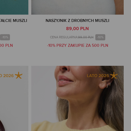
TAŁCIE MUSZLI
NASZYJNIK Z DROBNYCH MUSZLI
89,00 PLN
-10%
-10%
CENA REGULARNA:
99,00 PLN
00 PLN
-10% PRZY ZAKUPIE ZA 500 PLN