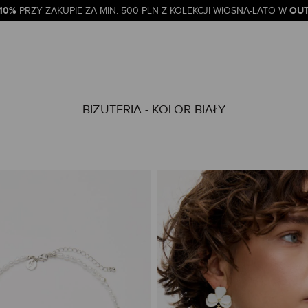
-10%
OUT
PRZY ZAKUPIE ZA MIN. 500 PLN Z KOLEKCJI WIOSNA-LATO W
BIŻUTERIA - KOLOR BIAŁY