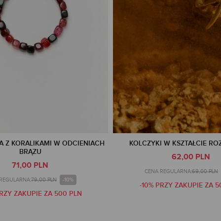
 Z KORALIKAMI W ODCIENIACH
KOLCZYKI W KSZTAŁCIE RO
BRĄZU
62,00 PLN
71,00 PLN
CENA REGULARNA:
69,00 PLN
-10%
REGULARNA:
79,00 PLN
-10% PRZY ZAKUPIE ZA 5
PRZY ZAKUPIE ZA 500 PLN