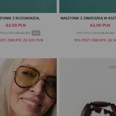
ZYJNIK Z ROZGWIAZDĄ
NASZYJNIK Z ZAWIESZKĄ W KSZ
62,00 PLN
62,00 PLN
-10%
REGULARNA:
69,00 PLN
CENA REGULARNA:
69,00 PLN
PRZY ZAKUPIE ZA 500 PLN
-10% PRZY ZAKUPIE ZA 5