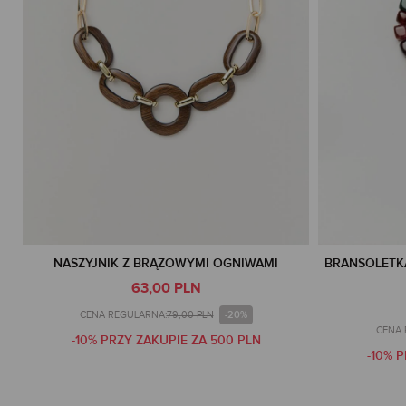
NASZYJNIK Z BRĄZOWYMI OGNIWAMI
BRANSOLETKA
63,00 PLN
-20%
CENA REGULARNA:
79,00 PLN
CENA 
-10% PRZY ZAKUPIE ZA 500 PLN
-10% 