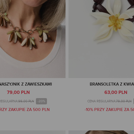
NASZYJNIK Z ZAWIESZKAMI
BRANSOLETKA Z KWI
79,00 PLN
63,00 PLN
-20%
REGULARNA:
99,00 PLN
CENA REGULARNA:
79,00 PLN
PRZY ZAKUPIE ZA 500 PLN
-10% PRZY ZAKUPIE ZA 5