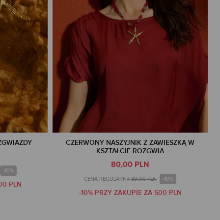
ZGWIAZDY
CZERWONY NASZYJNIK Z ZAWIESZKĄ W
KSZTAŁCIE ROZGWIA
80,00 PLN
-10%
-10%
CENA REGULARNA:
89,00 PLN
00 PLN
-10% PRZY ZAKUPIE ZA 500 PLN