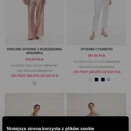
PERŁOWE SPODNIE Z ROZSZERZANĄ
SPODNIE CYGARETKI
NOGAWKĄ
181,00 PLN
359,00 PLN
NAJNIŻSZA CENA Z 30 DNI:
229,00 PLN
NAJNIŻSZA CENA Z 30 DNI:
399,00 PLN
CENA REGULARNA:
329,00 PLN
CENA REGULARNA:
599,00 PLN
-10% PRZY ZAKUPIE ZA 500 PLN
-10% PRZY ZAKUPIE ZA 500 PLN
Niniejsza strona korzysta z plików cookie