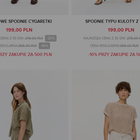
WE SPODNIE CYGARETKI
SPODNIE TYPU KULOTY Z
199,00 PLN
199,00 PLN
-20%
CENA Z 30 DNI:
249,00 PLN
NAJNIŻSZA CENA Z 30 DNI:
279,00 
-46%
REGULARNA:
369,00 PLN
CENA REGULARNA:
399,00 PLN
PRZY ZAKUPIE ZA 500 PLN
-10% PRZY ZAKUPIE ZA 5