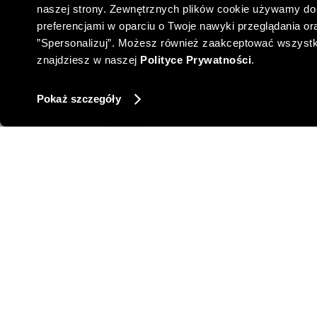
naszej strony. Zewnętrznych plików cookie używamy do 
preferencjami w oparciu o Twoje nawyki przeglądania oraz
”Spersonalizuj”. Możesz również zaakceptować wszystkie 
znajdziesz w naszej
Polityce Prywatności
.
Pokaż szczegóły
DŻERSEJOWE SPODNIE
S
157,00 PLN
-17%
NAJNIŻSZA CENA Z 30 DNI:
189,00 PLN
NAJNIŻSZA 
-55%
CENA REGULARNA:
349,00 PLN
CENA 
-10% PRZY ZAKUPIE ZA 500 PLN
-10% 