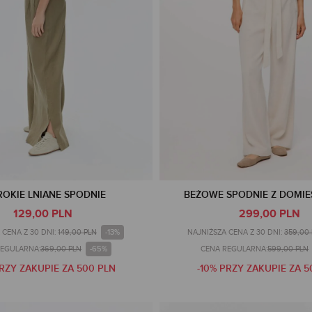
ROKIE LNIANE SPODNIE
BEŻOWE SPODNIE Z DOMIE
129,00 PLN
299,00 PLN
-13%
 CENA Z 30 DNI:
149,00 PLN
NAJNIŻSZA CENA Z 30 DNI:
359,00
-65%
REGULARNA:
369,00 PLN
CENA REGULARNA:
599,00 PLN
PRZY ZAKUPIE ZA 500 PLN
-10% PRZY ZAKUPIE ZA 5