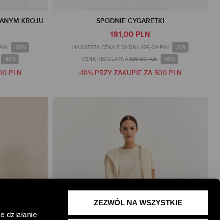
ZANYM KROJU
SPODNIE CYGARETKI
181,00 PLN
-20%
-21%
PLN
NAJNIŻSZA CENA Z 30 DNI:
229,00 PLN
-46%
-45%
CENA REGULARNA:
329,00 PLN
00 PLN
-10% PRZY ZAKUPIE ZA 500 PLN
ZEZWÓL NA WSZYSTKIE
e działanie