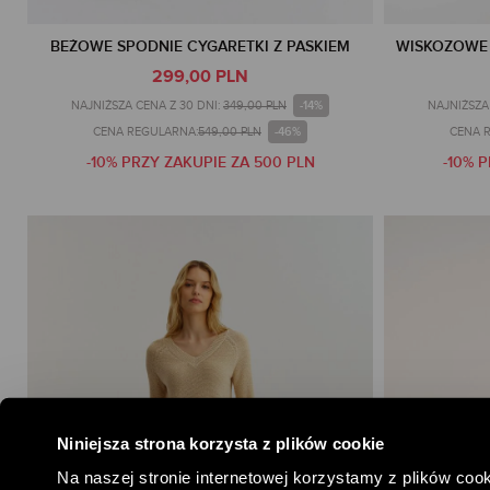
BEŻOWE SPODNIE CYGARETKI Z PASKIEM
WISKOZOWE 
299,00 PLN
-14%
NAJNIŻSZA CENA Z 30 DNI:
349,00 PLN
NAJNIŻSZA 
-46%
CENA REGULARNA:
549,00 PLN
CENA 
-10% PRZY ZAKUPIE ZA 500 PLN
-10% 
Niniejsza strona korzysta z plików cookie
Na naszej stronie internetowej korzystamy z plików cook