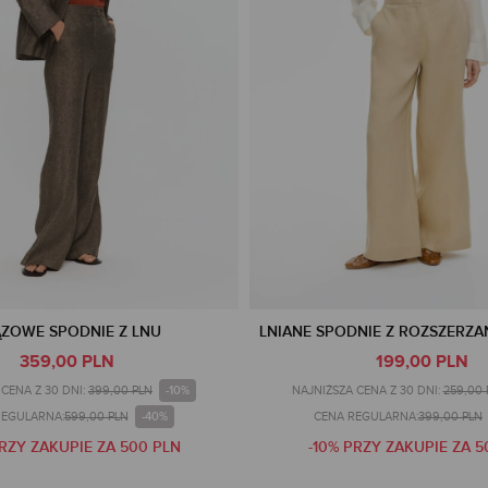
ZOWE SPODNIE Z LNU
LNIANE SPODNIE Z ROZSZERZ
359,00 PLN
199,00 PLN
-10%
CENA Z 30 DNI:
399,00 PLN
NAJNIŻSZA CENA Z 30 DNI:
259,00 
-40%
REGULARNA:
599,00 PLN
CENA REGULARNA:
399,00 PLN
PRZY ZAKUPIE ZA 500 PLN
-10% PRZY ZAKUPIE ZA 5