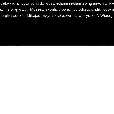
celów analitycznych i do wyświetlania reklam związanych z Tw
 historię wizyt. Możesz skonfigurować lub odrzucić pliki cookie
pliki cookie, klikając przycisk „Zezwól na wszystkie”. Więcej 
PODNIE Z BAWEŁNĄ
LNIANE SPODNIE TYPU CY
99,00 PLN
99,00 PLN
-38%
CENA Z 30 DNI:
159,00 PLN
NAJNIŻSZA CENA Z 30 DNI:
139,00 
-70%
REGULARNA:
329,00 PLN
CENA REGULARNA:
349,00 PLN
PRZY ZAKUPIE ZA 500 PLN
-10% PRZY ZAKUPIE ZA 5