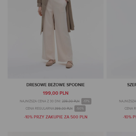
DRESOWE BEŻOWE SPODNIE
SZE
199,00 PLN
-17%
NAJNIŻSZA CENA Z 30 DNI:
239,00 PLN
NAJNIŻSZA
-50%
CENA REGULARNA:
399,00 PLN
CENA 
-10% PRZY ZAKUPIE ZA 500 PLN
-10% 