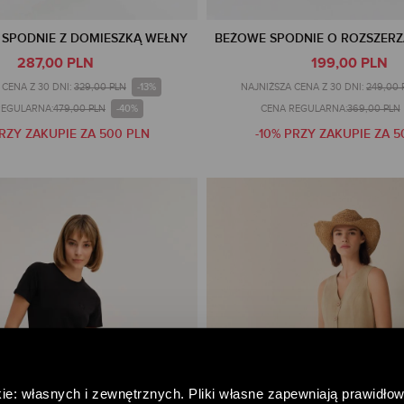
SPODNIE Z DOMIESZKĄ WEŁNY
BEŻOWE SPODNIE O ROZSZER
287,00 PLN
199,00 PLN
-13%
CENA Z 30 DNI:
329,00 PLN
NAJNIŻSZA CENA Z 30 DNI:
249,00 
-40%
REGULARNA:
479,00 PLN
CENA REGULARNA:
369,00 PLN
PRZY ZAKUPIE ZA 500 PLN
-10% PRZY ZAKUPIE ZA 5
ie: własnych i zewnętrznych. Pliki własne zapewniają prawidłow