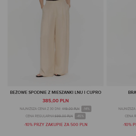
BEŻOWE SPODNIE Z MIESZANKI LNU I CUPRO
BRĄ
385,00 PLN
-14%
NAJNIŻSZA CENA Z 30 DNI:
449,00 PLN
NAJNIŻSZA 
-45%
CENA REGULARNA:
699,00 PLN
CENA 
-10% PRZY ZAKUPIE ZA 500 PLN
-10% 