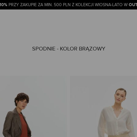
-10%
OUT
PRZY ZAKUPIE ZA MIN. 500 PLN Z KOLEKCJI WIOSNA-LATO W
SPODNIE - KOLOR BRĄZOWY