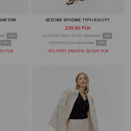
 HAFTEM
BEŻOWE SPODNIE TYPU KULOTY
239,00 PLN
-29%
-14%
PLN
NAJNIŻSZA CENA Z 30 DNI:
279,00 PLN
-50%
-40%
CENA REGULARNA:
399,00 PLN
00 PLN
-10% PRZY ZAKUPIE ZA 500 PLN