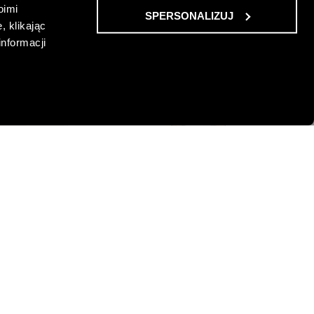
oimi
SPERSONALIZUJ
, klikając
informacji
GARETKI
JOGGERSY Z BAWEŁNY
115,00 PLN
-29%
-23%
PLN
NAJNIŻSZA CENA Z 30 DNI:
149,00 PLN
-72%
-65%
CENA REGULARNA:
329,00 PLN
00 PLN
-10% PRZY ZAKUPIE ZA 500 PLN