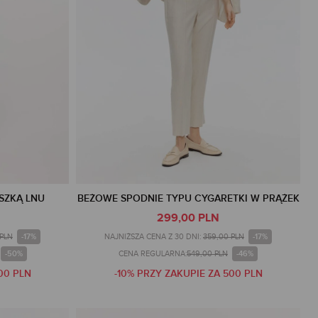
SZKĄ LNU
BEŻOWE SPODNIE TYPU CYGARETKI W PRĄŻEK
299,00 PLN
-17%
-17%
 PLN
NAJNIŻSZA CENA Z 30 DNI:
359,00 PLN
-50%
-46%
CENA REGULARNA:
549,00 PLN
00 PLN
-10% PRZY ZAKUPIE ZA 500 PLN