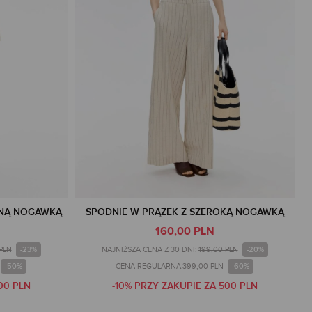
ANĄ NOGAWKĄ
SPODNIE W PRĄŻEK Z SZEROKĄ NOGAWKĄ
160,00 PLN
-23%
-20%
PLN
NAJNIŻSZA CENA Z 30 DNI:
199,00 PLN
-50%
-60%
CENA REGULARNA:
399,00 PLN
00 PLN
-10% PRZY ZAKUPIE ZA 500 PLN