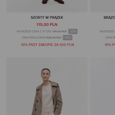
SZORTY W PRĄŻEK
BRĄZO
115,00 PLN
-23%
NAJNIŻSZA CENA Z 30 DNI:
149,00 PLN
NAJNIŻSZA 
-65%
CENA REGULARNA:
329,00 PLN
CENA 
-10% PRZY ZAKUPIE ZA 500 PLN
-10% 