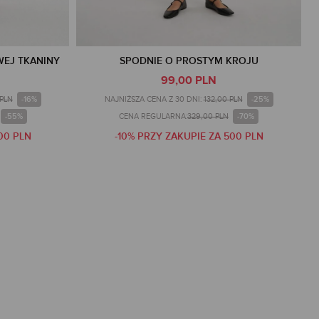
WEJ TKANINY
SPODNIE O PROSTYM KROJU
99,00 PLN
-16%
-25%
 PLN
NAJNIŻSZA CENA Z 30 DNI:
132,00 PLN
-55%
-70%
CENA REGULARNA:
329,00 PLN
00 PLN
-10% PRZY ZAKUPIE ZA 500 PLN