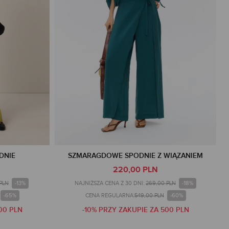
DNIE
SZMARAGDOWE SPODNIE Z WIĄZANIEM
220,00 PLN
-13%
-18%
 PLN
NAJNIŻSZA CENA Z 30 DNI:
269,00 PLN
-65%
-60%
CENA REGULARNA:
549,00 PLN
00 PLN
-10% PRZY ZAKUPIE ZA 500 PLN