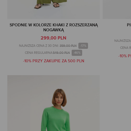
SPODNIE W KOLORZE KHAKI Z ROZSZERZANĄ
P
NOGAWKĄ
299,00 PLN
NAJNIŻSZA 
-17%
NAJNIŻSZA CENA Z 30 DNI:
359,00 PLN
CENA 
-46%
CENA REGULARNA:
549,00 PLN
-10% 
-10% PRZY ZAKUPIE ZA 500 PLN