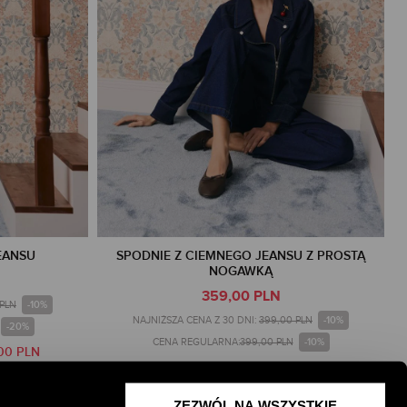
EANSU
SPODNIE Z CIEMNEGO JEANSU Z PROSTĄ
NOGAWKĄ
359,00 PLN
-10%
 PLN
-10%
NAJNIŻSZA CENA Z 30 DNI:
399,00 PLN
-20%
-10%
CENA REGULARNA:
399,00 PLN
00 PLN
-10% PRZY ZAKUPIE ZA 500 PLN
TYLKO ONLINE
ZEZWÓL NA WSZYSTKIE