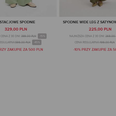
ISTACJOWE SPODNIE
SPODNIE WIDE LEG Z SATYNO
329,00 PLN
225,00 PLN
-15%
CENA Z 30 DNI:
389,00 PLN
NAJNIŻSZA CENA Z 30 DNI:
269,00
-45%
REGULARNA:
599,00 PLN
CENA REGULARNA:
499,00 PLN
PRZY ZAKUPIE ZA 500 PLN
-10% PRZY ZAKUPIE ZA 5