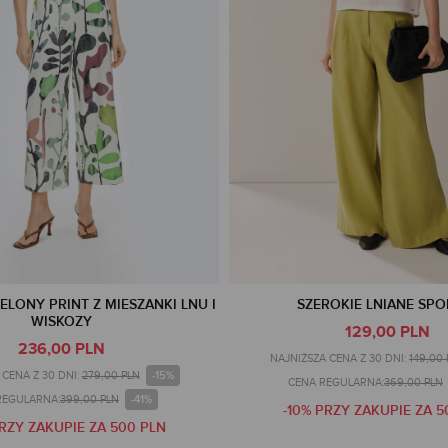
ELONY PRINT Z MIESZANKI LNU I
SZEROKIE LNIANE SPO
WISKOZY
129,00 PLN
236,00 PLN
NAJNIŻSZA CENA Z 30 DNI:
149,00
-15%
CENA Z 30 DNI:
279,00 PLN
CENA REGULARNA:
369,00 PLN
-41%
REGULARNA:
399,00 PLN
-10% PRZY ZAKUPIE ZA 5
PRZY ZAKUPIE ZA 500 PLN