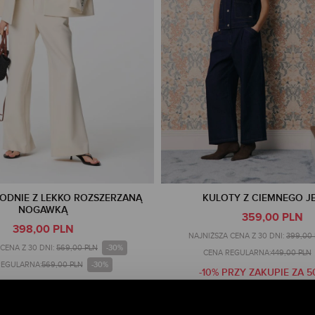
ODNIE Z LEKKO ROZSZERZANĄ
KULOTY Z CIEMNEGO J
NOGAWKĄ
359,00 PLN
398,00 PLN
NAJNIŻSZA CENA Z 30 DNI:
399,00
-30%
CENA Z 30 DNI:
569,00 PLN
CENA REGULARNA:
449,00 PLN
-30%
REGULARNA:
569,00 PLN
-10% PRZY ZAKUPIE ZA 5
PRZY ZAKUPIE ZA 500 PLN
TYLKO ONLINE