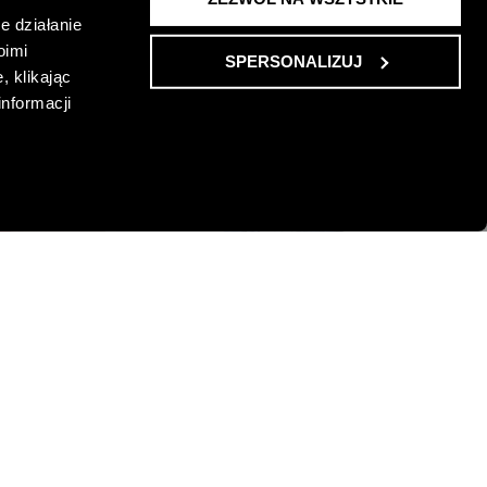
e działanie
oimi
SPERSONALIZUJ
, klikając
informacji