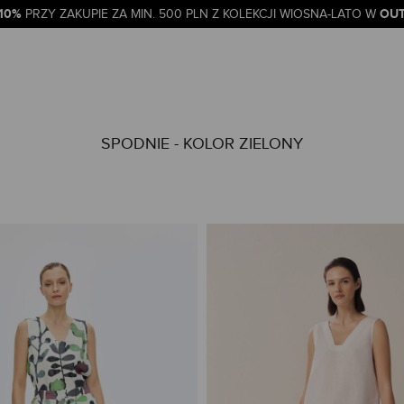
-10%
OUT
PRZY ZAKUPIE ZA MIN. 500 PLN Z KOLEKCJI WIOSNA-LATO W
SPODNIE - KOLOR ZIELONY