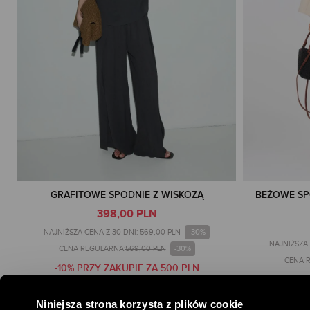
GRAFITOWE SPODNIE Z WISKOZĄ
BEŻOWE SP
398,00 PLN
-30%
NAJNIŻSZA CENA Z 30 DNI:
569,00 PLN
NAJNIŻSZA 
-30%
CENA REGULARNA:
569,00 PLN
CENA 
-10% PRZY ZAKUPIE ZA 500 PLN
-10% 
TYLKO ONLINE
Niniejsza strona korzysta z plików cookie