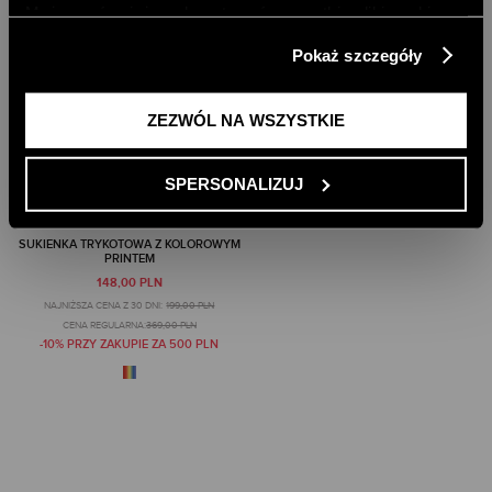
Możesz również zaakceptować wszystkie pliki cookie,
klikając przycisk „Zezwól na wszystkie”. Więcej
Pokaż szczegóły
informacji znajdziesz w naszej
Polityce Prywatności
.
ZEZWÓL NA WSZYSTKIE
SPERSONALIZUJ
SUKIENKA TRYKOTOWA Z KOLOROWYM
PRINTEM
148,00 PLN
NAJNIŻSZA CENA Z 30 DNI:
199,00 PLN
CENA REGULARNA:
369,00 PLN
-10% PRZY ZAKUPIE ZA 500 PLN