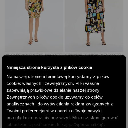
TRYKOTOWA SUKIENKA W KWIATOWY
WISKOZOWA SUKIENKA Z KOLOROWYM
PRINT
PRINTEM
199,00 PLN
157,00 PLN
Niniejsza strona korzysta z plików cookie
NAJNIŻSZA CENA Z 30 DNI:
239,00 PLN
NAJNIŻSZA CENA Z 30 DNI:
199,00 PLN
Na naszej stronie internetowej korzystamy z plików
CENA REGULARNA:
399,00 PLN
CENA REGULARNA:
449,00 PLN
-10% PRZY ZAKUPIE ZA 500 PLN
-10% PRZY ZAKUPIE ZA 500 PLN
cookie: własnych i zewnętrznych. Pliki własne
zapewniają prawidłowe działanie naszej strony.
Zewnętrznych plików cookie używamy do celów
analitycznych i do wyświetlania reklam związanych z
Twoimi preferencjami w oparciu o Twoje nawyki
przeglądania oraz historię wizyt. Możesz skonfigurować
lub odrzucić pliki cookie, klikając ”Spersonalizuj”.