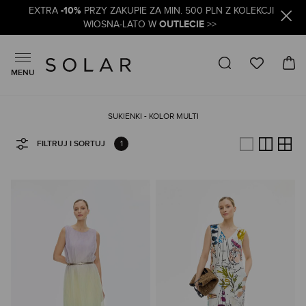
-10%
EXTRA
PRZY ZAKUPIE ZA MIN. 500 PLN Z KOLEKCJI
OUTLECIE
WIOSNA-LATO W
>>
MENU
SUKIENKI - KOLOR MULTI
1
FILTRUJ I SORTUJ