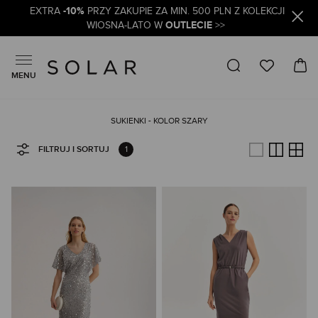
-10%
EXTRA
PRZY ZAKUPIE ZA MIN. 500 PLN Z KOLEKCJI
OUTLECIE
WIOSNA-LATO W
>>
MENU
SUKIENKI - KOLOR SZARY
1
FILTRUJ I SORTUJ