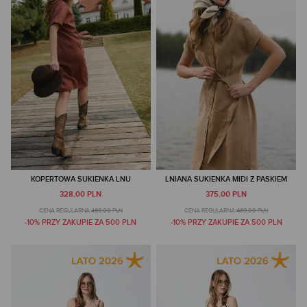
KOPERTOWA SUKIENKA LNU
LNIANA SUKIENKA MIDI Z PASKIEM
328,00 PLN
375,00 PLN
CENA REGULARNA:
469,00 PLN
CENA REGULARNA:
469,00 PLN
-10% PRZY ZAKUPIE ZA 500 PLN
-10% PRZY ZAKUPIE ZA 500 PLN