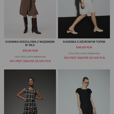
SUKIENKA KOSZULOWA Z WIĄZANIEM
SUKIENKA Z AŻUROWYM TOPEM
W TALII
599,00 PLN
375,00 PLN
CENA REGULARNA:
799,00 PLN
CENA REGULARNA:
469,00 PLN
-10% PRZY ZAKUPIE ZA 500 PLN
-10% PRZY ZAKUPIE ZA 500 PLN