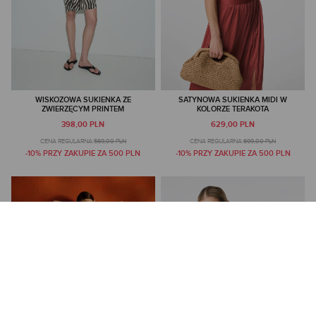
WISKOZOWA SUKIENKA ZE
SATYNOWA SUKIENKA MIDI W
ZWIERZĘCYM PRINTEM
KOLORZE TERAKOTA
398,00 PLN
629,00 PLN
CENA REGULARNA:
569,00 PLN
CENA REGULARNA:
699,00 PLN
-10% PRZY ZAKUPIE ZA 500 PLN
-10% PRZY ZAKUPIE ZA 500 PLN