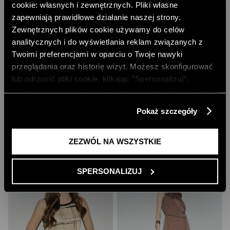
cookie: własnych i zewnętrznych. Pliki własne
zapewniają prawidłowe działanie naszej strony.
Zewnętrznych plików cookie używamy do celów
analitycznych i do wyświetlania reklam związanych z
Twoimi preferencjami w oparciu o Twoje nawyki
przeglądania oraz historię wizyt. Możesz skonfigurować
lub odrzucić pliki cookie, klikając ”Spersonalizuj”.
Możesz również zaakceptować wszystkie pliki cookie,
TERAKOTOWA SUKIENKA Z ZAKŁADKĄ
WISKOZOWA SUKIENKA Z
klikając przycisk „Zezwól na wszystkie”. Więcej
FLORYSTYCZNYM PRINTEM
423,00 PLN
Pokaż szczegóły
informacji znajdziesz w naszej
Polityce Prywatności
.
329,00 PLN
CENA REGULARNA:
529,00 PLN
CENA REGULARNA:
599,00 PLN
-10% PRZY ZAKUPIE ZA 500 PLN
-10% PRZY ZAKUPIE ZA 500 PLN
ZEZWÓL NA WSZYSTKIE
SPERSONALIZUJ