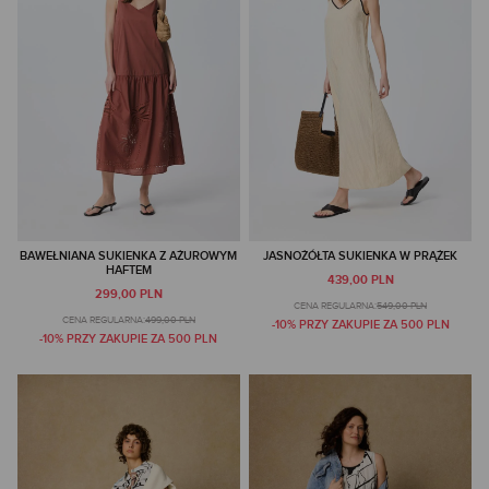
BAWEŁNIANA SUKIENKA Z AŻUROWYM
JASNOŻÓŁTA SUKIENKA W PRĄŻEK
HAFTEM
439,00 PLN
299,00 PLN
CENA REGULARNA:
549,00 PLN
CENA REGULARNA:
499,00 PLN
-10% PRZY ZAKUPIE ZA 500 PLN
-10% PRZY ZAKUPIE ZA 500 PLN