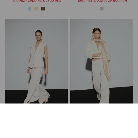
-10% PRZY ZAKUPIE ZA 500 PLN
-10% PRZY ZAKUPIE ZA 500 PLN
TALIOWANA KAMIZELKA ZAPINANA NA
BEŻOWA MARYNARKA O KRÓTKIM
GUZIKI
FASONIE
389,00 PLN
599,00 PLN
NAJNIŻSZA CENA Z 30 DNI:
479,00 PLN
NAJNIŻSZA CENA Z 30 DNI:
674,00 PLN