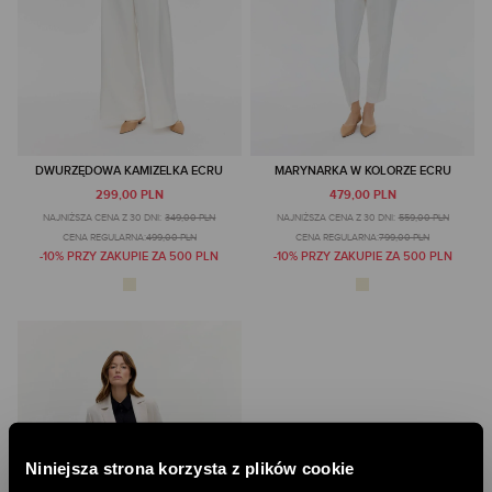
DWURZĘDOWA KAMIZELKA ECRU
MARYNARKA W KOLORZE ECRU
299,00 PLN
479,00 PLN
NAJNIŻSZA CENA Z 30 DNI:
349,00 PLN
NAJNIŻSZA CENA Z 30 DNI:
559,00 PLN
CENA REGULARNA:
499,00 PLN
CENA REGULARNA:
799,00 PLN
-10% PRZY ZAKUPIE ZA 500 PLN
-10% PRZY ZAKUPIE ZA 500 PLN
Niniejsza strona korzysta z plików cookie