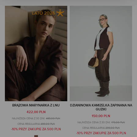
BRĄZOWA MARYNARKA Z LNU
DZIANINOWA KAMIZELKA ZAPINANA NA
GUZIKI
422,00 PLN
150,00 PLN
NAJNIŻSZA CENA Z 30 DNI:
469,00 PLN
NAJNIŻSZA CENA Z 30 DNI:
179,00 PLN
CENA REGULARNA:
469,00 PLN
CENA REGULARNA:
299,00 PLN
-10% PRZY ZAKUPIE ZA 500 PLN
-10% PRZY ZAKUPIE ZA 500 PLN