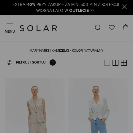
-10%
EXTRA
PRZY ZAKUPIE ZA MIN. 500 PLN Z KOLEKCJI
OUTLECIE
WIOSNA-LATO W
>>
MENU
MARYNARKI I KAMIZELKI - KOLOR NATURALNY
1
FILTRUJ I SORTUJ