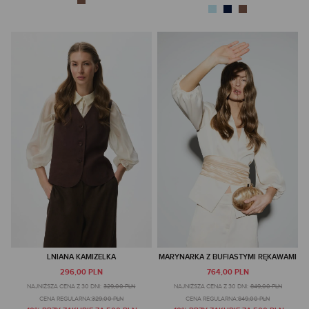
LNIANA KAMIZELKA
MARYNARKA Z BUFIASTYMI RĘKAWAMI
296,00 PLN
764,00 PLN
NAJNIŻSZA CENA Z 30 DNI:
329,00 PLN
NAJNIŻSZA CENA Z 30 DNI:
849,00 PLN
CENA REGULARNA:
329,00 PLN
CENA REGULARNA:
849,00 PLN