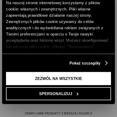
Na naszej stronie internetowej korzystamy z plików
cookie: własnych i zewnętrznych. Pliki własne
zapewniają prawidłowe działanie naszej strony.
Zewnętrznych plików cookie używamy do celów
analitycznych i do wyświetlania reklam związanych z
Twoimi preferencjami w oparciu o Twoje nawyki
przeglądania oraz historię wizyt. Możesz skonfigurować
BEŻOWA MARYNARKA
lub odrzucić pliki cookie, klikając ”Spersonalizuj”.
479,00 PLN
Możesz również zaakceptować wszystkie pliki cookie,
NAJNIŻSZA CENA Z 30 DNI:
559,00 PLN
klikając przycisk „Zezwól na wszystkie”. Więcej
CENA REGULARNA:
799,00 PLN
Pokaż szczegóły
-10% PRZY ZAKUPIE ZA 500 PLN
informacji znajdziesz w naszej
Polityce Prywatności
.
ZEZWÓL NA WSZYSTKIE
SPERSONALIZUJ
ODKRYJ INNE PRODUKTY Z BIEŻĄCEJ KOLEKCJI