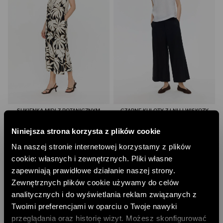
SUKIENKA MIDI Z BOTANICZNYM
CZARNE KULOTY Z LNU I WISKOZY
MOTYWEM
185,00 PLN
359,00 PLN
Niniejsza strona korzysta z plików cookie
NAJNIŻSZA CENA Z 30 DNI:
239,00 PLN
NAJNIŻSZA CENA Z 30 DNI:
399,00 PLN
CENA REGULARNA:
369,00 PLN
Na naszej stronie internetowej korzystamy z plików
CENA REGULARNA:
599,00 PLN
-10% PRZY ZAKUPIE ZA 500 PLN
-10% PRZY ZAKUPIE ZA 500 PLN
cookie: własnych i zewnętrznych. Pliki własne
zapewniają prawidłowe działanie naszej strony.
Zewnętrznych plików cookie używamy do celów
analitycznych i do wyświetlania reklam związanych z
Twoimi preferencjami w oparciu o Twoje nawyki
przeglądania oraz historię wizyt. Możesz skonfigurować