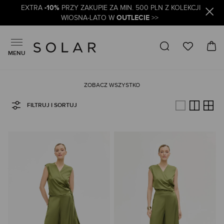
-10%
EXTRA
PRZY ZAKUPIE ZA MIN. 500 PLN Z KOLEKCJI
OUTLECIE
WIOSNA-LATO W
>>
MENU
ZOBACZ WSZYSTKO
FILTRUJ I SORTUJ