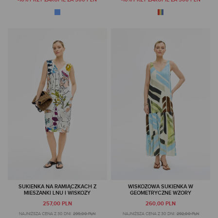
SUKIENKA NA RAMIĄCZKACH Z
WISKOZOWA SUKIENKA W
MIESZANKI LNU I WISKOZY
GEOMETRYCZNE WZORY
257,00 PLN
260,00 PLN
NAJNIŻSZA CENA Z 30 DNI:
299,00 PLN
NAJNIŻSZA CENA Z 30 DNI:
292,00 PLN