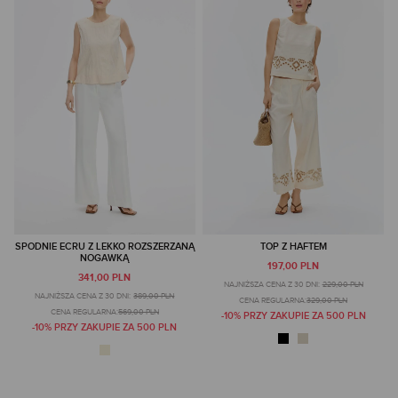
SPODNIE ECRU Z LEKKO ROZSZERZANĄ
TOP Z HAFTEM
NOGAWKĄ
197,00 PLN
341,00 PLN
NAJNIŻSZA CENA Z 30 DNI:
229,00 PLN
NAJNIŻSZA CENA Z 30 DNI:
389,00 PLN
CENA REGULARNA:
329,00 PLN
CENA REGULARNA:
569,00 PLN
-10% PRZY ZAKUPIE ZA 500 PLN
-10% PRZY ZAKUPIE ZA 500 PLN