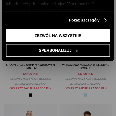
lub odrzucić pliki cookie, klikając ”Spersonalizuj”.
Możesz również zaakceptować wszystkie pliki cookie,
klikając przycisk „Zezwól na wszystkie”. Więcej
Pokaż szczegóły
informacji znajdziesz w naszej
Polityce Prywatności
.
ZEZWÓL NA WSZYSTKIE
SPERSONALIZUJ
SPÓDNICA Z CZARNYM KWIATOWYM
WISKOZOWA KOSZULA W BŁĘKITNE
PRINTEM
KWIATY
129,00 PLN
132,00 PLN
NAJNIŻSZA CENA Z 30 DNI:
179,00 PLN
NAJNIŻSZA CENA Z 30 DNI:
179,00 PLN
CENA REGULARNA:
369,00 PLN
CENA REGULARNA:
329,00 PLN
-10% PRZY ZAKUPIE ZA 500 PLN
-10% PRZY ZAKUPIE ZA 500 PLN