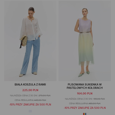
BIAŁA KOSZULA Z RAMII
PLISOWANA SUKIENKA W
PASTELOWYCH KOLORACH
225,00 PLN
164,00 PLN
NAJNIŻSZA CENA Z 30 DNI:
279,00 PLN
NAJNIŻSZA CENA Z 30 DNI:
199,00 PLN
CENA REGULARNA:
449,00 PLN
CENA REGULARNA:
469,00 PLN
-10% PRZY ZAKUPIE ZA 500 PLN
-10% PRZY ZAKUPIE ZA 500 PLN