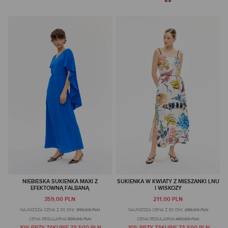
NIEBIESKA SUKIENKA MAXI Z
SUKIENKA W KWIATY Z MIESZANKI LNU
EFEKTOWNĄ FALBANĄ
I WISKOZY
359,00 PLN
211,00 PLN
NAJNIŻSZA CENA Z 30 DNI:
399,00 PLN
NAJNIŻSZA CENA Z 30 DNI:
258,00 PLN
CENA REGULARNA:
599,00 PLN
CENA REGULARNA:
469,00 PLN
-10% PRZY ZAKUPIE ZA 500 PLN
-10% PRZY ZAKUPIE ZA 500 PLN