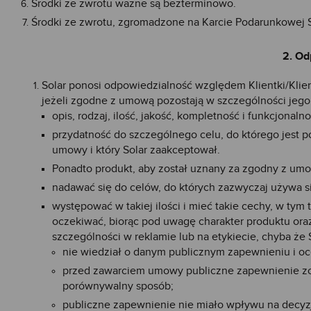
Środki ze zwrotu ważne są bezterminowo.
Środki ze zwrotu, zgromadzone na Karcie Podarunkowej S
2. Od
Solar ponosi odpowiedzialność względem Klientki/Kli
jeżeli zgodne z umową pozostają w szczególności jego
opis, rodzaj, ilość, jakość, kompletność i funkcjonalno
przydatność do szczególnego celu, do którego jest
umowy i który Solar zaakceptował.
Ponadto produkt, aby został uznany za zgodny z umo
nadawać się do celów, do których zazwyczaj używa s
występować w takiej ilości i mieć takie cechy, w ty
oczekiwać, biorąc pod uwagę charakter produktu ora
szczególności w reklamie lub na etykiecie, chyba że 
nie wiedział o danym publicznym zapewnieniu i oce
przed zawarciem umowy publiczne zapewnienie zos
porównywalny sposób;
publiczne zapewnienie nie miało wpływu na decy