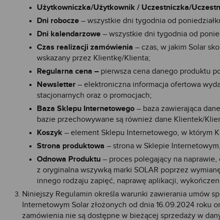
Użytkowniczka/Użytkownik / Uczestniczka/Uczestn
Dni robocze
– wszystkie dni tygodnia od poniedział
Dni kalendarzowe
– wszystkie dni tygodnia od ponied
Czas realizacji zamówienia
– czas, w jakim Solar sk
wskazany przez Klientkę/Klienta;
Regularna cena –
pierwsza cena danego produktu p
Newsletter
– elektroniczna informacja ofertowa wydaw
stacjonarnych oraz o promocjach;
Baza Sklepu Internetowego
– baza zawierająca dane
bazie przechowywane są również dane Klientek/Klien
Koszyk
– element Sklepu Internetowego, w którym Kli
Strona produktowa
– strona w Sklepie Internetowym,
Odnowa Produktu
– proces polegający na naprawie,
z oryginalna wszywką marki SOLAR poprzez wymianę 
innego rodzaju zapięć, naprawę aplikacji, wykończen
Niniejszy Regulamin określa warunki zawierania umów sp
Internetowym Solar złożonych od dnia 16.09.2024 roku o
zamówienia nie są dostępne w bieżącej sprzedaży w dan