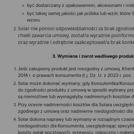
być dostarczany z opakowaniem, akcesoriami i ins
być takiej samej jakości jak próbka lub wzór, któ
wzoru.
Solar nie ponosi odpowiedzialności za brak zgodno
chwili zawarcia umowy, został/a wyraźnie poinfor
oraz wyraźnie i odrębnie zaakceptował/a brak konk
3.
Wymiana i zwrot wadliwego produkt
Jeśli zakupiony produkt jest niezgodny z umową, Klie
2014 r. o prawach konsumenta (t.j. Dz. U. z 2023 r. poz. 2
Solar może dokonać wymiany, gdy Konsulemtka/Konsum
do zgodności produktu z umową w sposób wybrany prz
są niemożliwe lub wymagałyby nadmiernych kosztów d
Przy ocenie nadmierności kosztów dla Solara uwzględn
zgodnego z umową oraz nadmierne niedogodności dla
Solar dokona naprawy lub wymiany w rozsądnym czasie
niedogodności dla Konsumenta, uwzględniając specyfi
koszty opłat pocztowych, przewozu, robocizny i materia