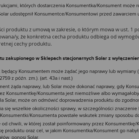
trukcjami, których dostarczenia Konsumentka/Konsument może r
re Solar udostępnił Konsumentce/Konsumentowi przed zawarciem u
ści produktu z umową w zakresie, o którym mowa w ust. 1 
mowana/y, że konkretna cecha produktu odbiega od wymogów
retnej cechy produktu.
u zakupionego w Sklepach stacjonarnych Solar z wyłączenie
nt będący Konsumentem może żądać jego naprawy lub wymiany (z
759 z późn. zm.). (art. 43a i nast.)
ent żąda naprawy, lub Solar może dokonać naprawy, gdy Kons
ez Konsumentkę/Konsumenta jest niemożliwe albo wymagałoby n
la Solar, może on odmówić doprowadzenia produktu do zgodno
ia się wszelkie okoliczności sprawy, w szczególności znaczeni
 Konsumentki/Konsumenta powstałe wskutek zmiany sposobu d
 od chwili, w której został poinformowany przez Konsumentkę
kę produktu oraz cel, w jakim Konsumentka/Konsument go nabył
łów, ponosi Solar.