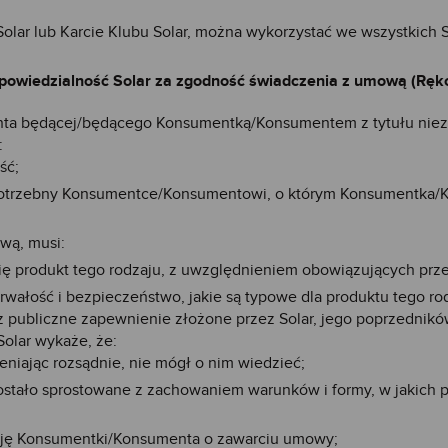
olar lub Karcie Klubu Solar, można wykorzystać we wszystkich 
powiedzialność Solar za zgodność świadczenia z umową (Ręk
enta będącej/będącego Konsumentką/Konsumentem z tytułu niez
:
ść;
 potrzebny Konsumentce/Konsumentowi, o którym Konsumentka/Ko
wą, musi:
ię produkt tego rodzaju, z uwzględnieniem obowiązujących prze
m trwałość i bezpieczeństwo, jakie są typowe dla produktu tego
z publiczne zapewnienie złożone przez Solar, jego poprzedników
Solar wykaże, że:
niając rozsądnie, nie mógł o nim wiedzieć;
tało sprostowane z zachowaniem warunków i formy, w jakich p
zję Konsumentki/Konsumenta o zawarciu umowy;