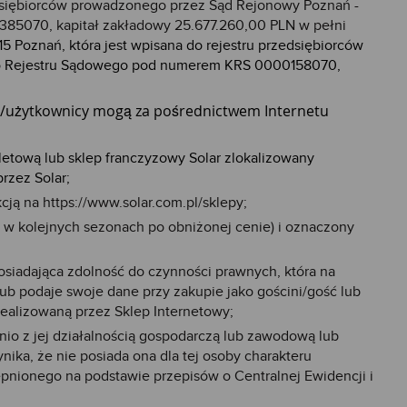
rzedsiębiorców prowadzonego przez Sąd Rejonowy Poznań -
85070, kapitał zakładowy 25.677.260,00 PLN w pełni
315 Poznań, która jest wpisana do rejestru przedsiębiorców
ego Rejestru Sądowego pod numerem KRS 0000158070,
ki/użytkownicy mogą za pośrednictwem Internetu
letową lub sklep franczyzowy Solar zlokalizowany
rzez Solar;
cją na https://www.solar.com.pl/sklepy;
ch w kolejnych sezonach po obniżonej cenie) i oznaczony
siadająca zdolność do czynności prawnych, która na
lub podaje swoje dane przy zakupie jako gościni/gość lub
ealizowaną przez Sklep Internetowy;
io z jej działalnością gospodarczą lub zawodową lub
ika, że nie posiada ona dla tej osoby charakteru
pnionego na podstawie przepisów o Centralnej Ewidencji i