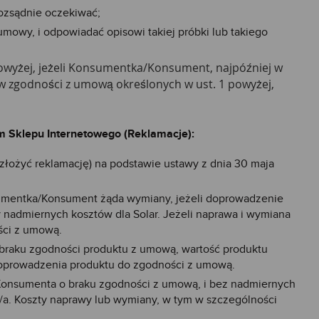
ozsądnie oczekiwać;
mowy, i odpowiadać opisowi takiej próbki lub takiego
powyżej, jeżeli Konsumentka/Konsument, najpóźniej w
 zgodności z umową określonych w ust. 1 powyżej,
m Sklepu Internetowego (Reklamacje):
łożyć reklamację) na podstawie ustawy z dnia 30 maja
umentka/Konsument żąda wymiany, jeżeli doprowadzenie
admiernych kosztów dla Solar. Jeżeli naprawa i wymiana
ści z umową.
e braku zgodności produktu z umową, wartość produktu
oprowadzenia produktu do zgodności z umową.
/Konsumenta o braku zgodności z umową, i bez nadmiernych
/a. Koszty naprawy lub wymiany, w tym w szczególności