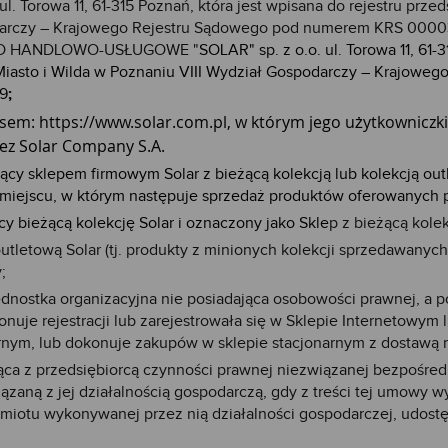
l. Torowa 11, 61-315 Poznań, która jest wpisana do rejestru p
odarczy – Krajowego Rejestru Sądowego pod numerem KRS 00003
RSTWO HANDLOWO-USŁUGOWE "
SOLAR" sp. z o.o. ul. Torowa 11, 61-
asto i Wilda w Poznaniu VIII Wydział Gospodarczy – Krajow
69
;
esem: https://www.solar.com.pl, w którym jego użytkownicz
z Solar Company S.A.
ący sklepem firmowym Solar z bieżącą kolekcją lub kolekcją out
miejscu, w którym następuje sprzedaż produktów oferowanych p
cy bieżącą kolekcję Solar i oznaczony jako Skle
p z bieżącą kolek
outletową Solar (tj. produkty z minionych kolekcji sprzedawany
y
;
ednostka organizacyjna nie posiadająca osobowości prawnej, a po
uje rejestracji lub zarejestrowała się w Sklepie Internetowym 
nym, lub dokonuje zakupów w sklepie stacjonarnym z dostawą r
ca z przedsiębiorcą czynności prawnej niezwiązanej bezpośredn
aną z jej działalnością gospodarczą, gdy z treści tej umowy wyn
iotu wykonywanej przez nią działalności gospodarczej, udostę