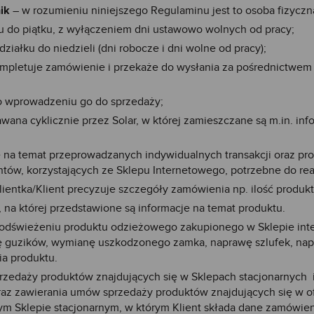
ik
– w rozumieniu niniejszego Regulaminu jest to osoba fizyczna, 
ku do piątku, z wyłączeniem dni ustawowo wolnych od pracy;
ziałku do niedzieli (dni robocze i dni wolne od pracy);
ompletuje zamówienie i przekaże do wysłania za pośrednictwem p
o wprowadzeniu go do sprzedaży;
ana cyklicznie przez Solar, w której zamieszczane są m.in. in
 na temat przeprowadzanych indywidualnych transakcji oraz pro
tów, korzystających ze Sklepu Internetowego, potrzebne do rea
entka/Klient precyzuje szczegóły zamówienia np. ilość produktó
 na której przedstawione są informacje na temat produktu.
 odświeżeniu produktu odzieżowego zakupionego w Sklepie int
guzików, wymianę uszkodzonego zamka, naprawę szlufek, napra
ia produktu.
rzedaży produktów znajdujących się w Sklepach stacjonarnych i
raz zawierania umów sprzedaży produktów znajdujących się w o
ym Sklepie stacjonarnym, w którym Klient składa dane zamówie