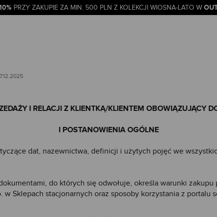
-10%
OUT
PRZY ZAKUPIE ZA MIN. 500 PLN Z KOLEKCJI WIOSNA-LATO W
7.12.2025
EDAŻY I RELACJI Z KLIENTKĄ/KLIENTEM OBOWIĄZUJĄCY DO 
I POSTANOWIENIA OGÓLNE
czące dat, nazewnictwa, definicji i użytych pojęć we wszystki
 dokumentami, do których się odwołuje, określa warunki zakup
.o. w Sklepach stacjonarnych oraz sposoby korzystania z portalu
s