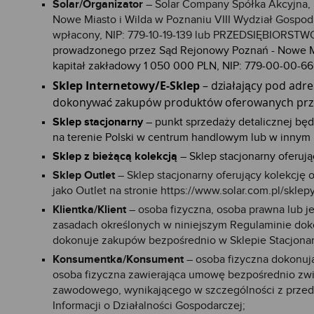
Solar/Organizator
– Solar Company Spółka Akcyjna, u
Nowe Miasto i Wilda w Poznaniu VIII Wydział Gosp
wpłacony, NIP: 779-10-19-139 lub PRZEDSIĘBIO
prowadzonego przez Sąd Rejonowy Poznań - Nowe Mi
kapitał zakładowy 1 050 000 PLN, NIP: 779-00-00-6
Sklep Internetowy/E-Sklep
– działający pod adr
dokonywać zakupów produktów oferowanych prze
Sklep stacjonarny
– punkt sprzedaży detalicznej będ
na terenie Polski w centrum handlowym lub w innym 
Sklep z bieżącą kolekcją
– Sklep stacjonarny oferują
Sklep Outlet
– Sklep stacjonarny oferujący kolekcję 
jako Outlet na stronie
https://www.solar.com.pl/sklep
Klientka/Klient
– osoba fizyczna, osoba prawna lub j
zasadach określonych w niniejszym Regulaminie dokon
dokonuje zakupów bezpośrednio w Sklepie Stacjonar
Konsumentka/Konsument
– osoba fizyczna dokonują
osoba fizyczna zawierająca umowę bezpośrednio związ
zawodowego, wynikającego w szczególności z przedm
Informacji o Działalności Gospodarczej;