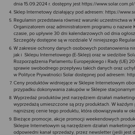
dnia 15.09.2024 r. dostępny jest
https://www.solar.com.pl
Sklep Internetowy działający pod adresem:
https://www.s
Regulamin przedstawia również warunki uczestnictwa w Klu
Organizatorem oraz administratorem programu o nazwie K
czasie, po upływie 30 dni kalendarzowych od dnia ogłosze
Szczegóły dostępne są w rozdziale V niniejszego Regula
W zakresie ochrony danych osobowych postanowienia ni
jak i Sklepu Internetowego (E-Sklep) oraz w siedzibie So
Rozporządzenia Parlamentu Europejskiego i Rady (UE) 20
sprawie swobodnego przepływu takich danych oraz uchylen
w Polityce Prywatności Solar dostępnej pod adresem: http
Ceny produktów widniejące w Sklepie Internetowym obowi
przypadku dokonywania zakupów w Sklepie stacjonarnym
Wyprzedaż produktów jest narzędziem działań marketin
wyprzedażą umieszczone są przy produktach. W każdym pr
najniższej cenie tego produktu, która obowiązywała w o
Bieżące promocje, akcje promocji weekendowych produkt
Sklepie Internetowym są narzędziem działań marketingow
odpowiedni kanał sprzedaży, przez newsletter (jeśli jest 