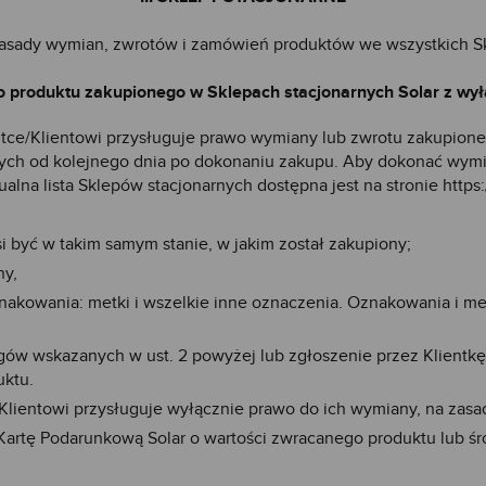
zasady wymian, zwrotów i zamówień produktów we wszystkich S
o produktu zakupionego w Sklepach stacjonarnych Solar z wy
ntce/Klientowi przysługuje prawo wymiany lub zwrotu zakupion
onych od kolejnego dnia po dokonaniu zakupu. Aby dokonać wym
alna lista Sklepów stacjonarnych dostępna jest na stronie
https
i być w takim samym stanie, w jakim został zakupiony;
ny,
nakowania: metki i wszelkie inne oznaczenia. Oznakowania i me
gów wskazanych w ust. 2 powyżej lub zgłoszenie przez Klientkę
uktu.
lientowi przysługuje wyłącznie prawo do ich wymiany, na zasad
Kartę Podarunkową Solar o wartości zwracanego produktu lub śr