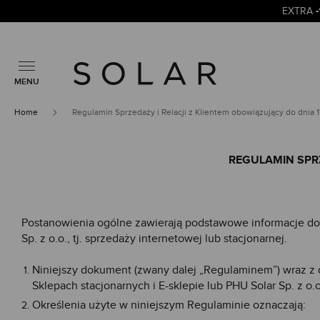
EXTRA
MENU
Home
Regulamin Sprzedaży i Relacji z Klientem obowiązujący do dnia 1
REGULAMIN SPRZ
Postanowienia ogólne zawierają podstawowe informacje doty
Sp. z o.o., tj. sprzedaży internetowej lub stacjonarnej.
Niniejszy dokument (zwany dalej „Regulaminem”) wraz z
Sklepach stacjonarnych i E-sklepie lub PHU Solar Sp. z o
Określenia użyte w niniejszym Regulaminie oznaczają: