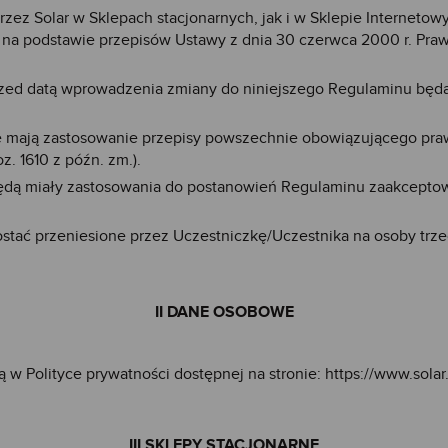
ez Solar w Sklepach stacjonarnych, jak i w Sklepie Interneto
na podstawie przepisów Ustawy z dnia 30 czerwca 2000 r. Prawo 
ed datą wprowadzenia zmiany do niniejszego Regulaminu będą
 mają zastosowanie przepisy powszechnie obowiązującego praw
z. 1610 z późn. zm.).
będą miały zastosowania do postanowień Regulaminu zaakcept
tać przeniesione przez Uczestniczkę/Uczestnika na osoby trze
II DANE OSOBOWE
w Polityce prywatności dostępnej na stronie:
https://www.solar
III SKLEPY STACJONARNE