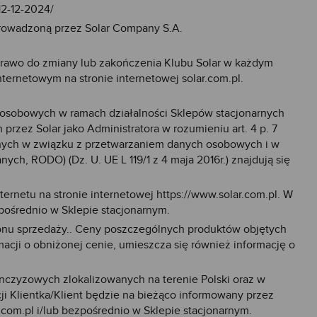
12-12-2024/
prowadzoną przez Solar Company S.A.
 prawo do zmiany lub zakończenia Klubu Solar w każdym
Internetowym na stronie internetowej
solar.com.pl
.
osobowych w ramach działalności Sklepów stacjonarnych
przez Solar jako Administratora w rozumieniu art. 4 p. 7
cznych w związku z przetwarzaniem danych osobowych i w
h, RODO) (Dz. U. UE L 119/1 z 4 maja 2016r.) znajdują się
ernetu na stronie internetowej
https://www.solar.com.pl
. W
ośrednio w Sklepie stacjonarnym.
onu sprzedaży.. Ceny poszczególnych produktów objętych
cji o obniżonej cenie, umieszcza się również informację o
nczyzowych zlokalizowanych na terenie Polski oraz w
 Klientka/Klient będzie na bieżąco informowany przez
r.com.pl i/lub bezpośrednio w Sklepie stacjonarnym.