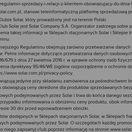
/regulamin-sprzedazy-i-relacji-z-klientem-obowiazujacy-do-dnia-
olar.com.pl
, stanowi teleinformatyczną platformę sprzedażową 
bie Solar, który prowadzony jest na terenie Polski.
lub Solar jest Solar Company S.A. Organizator zastrzega sobie
nia takiej informacji w Sklepach stacjonarnych Solar i Sklepie 
minu.
niejszego Regulaminu obejmują zarówno przetwarzanie danych 
lar. Pełne informacje dotyczące przetwarzania danych osobowych 
16/679 z dnia 27 kwietnia 2016 r. w sprawie ochrony osób fizy
ia dyrektywy 95/46/WE (ogólne rozporządzenie o ochronie danyc
s://www.solar.com.pl/privacy-policy.
ązują jedynie przy składaniu zamówienia za pośrednictwem Int
 obowiązują ceny określone dla produktów sprzedawanych bezp
gowych podejmowanych przez Solar i trwa do końca danego sez
zypadku informowania o obniżeniu ceny produktu, obok informa
kresie 30 dni przed wprowadzeniem obniżki.
ów dostępnych w Sklepach stacjonarnych Solar, w Sklepach fra
ych podejmowanych przez Solar. O szczegółach każdej promocji
do niego zapisany) i/lub poprzez informację na stronie www.sola