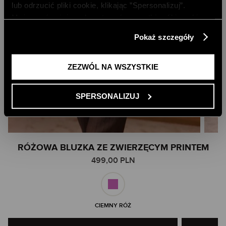
lub odrzucić pliki cookie, klikając ”Spersonalizuj”.
Możesz również zaakceptować wszystkie pliki cookie,
klikając przycisk „Zezwól na wszystkie”. Więcej
Pokaż szczegóły
informacji znajdziesz w naszej
Polityce Prywatności
.
ZEZWÓL NA WSZYSTKIE
SPERSONALIZUJ
Skip
RÓŻOWA BLUZKA ZE ZWIERZĘCYM PRINTEM
to
499,00 PLN
the
beginning
of
the
images
CIEMNY RÓŻ
gallery