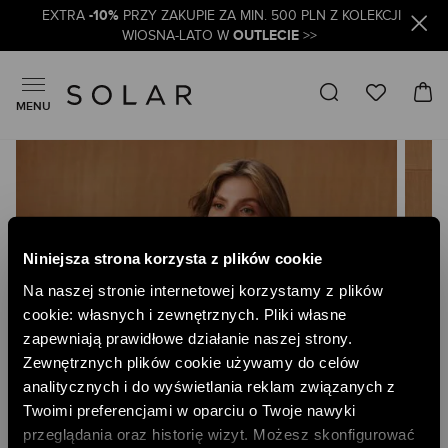
-10%
EXTRA
PRZY ZAKUPIE ZA MIN. 500 PLN Z KOLEKCJI
OUTLECIE
WIOSNA-LATO W
>>
MENU
Skip
to
the
end
of
the
Niniejsza strona korzysta z plików cookie
images
gallery
Na naszej stronie internetowej korzystamy z plików
cookie: własnych i zewnętrznych. Pliki własne
zapewniają prawidłowe działanie naszej strony.
Zewnętrznych plików cookie używamy do celów
analitycznych i do wyświetlania reklam związanych z
Twoimi preferencjami w oparciu o Twoje nawyki
przeglądania oraz historię wizyt. Możesz skonfigurować