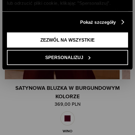
lub odrzucić pliki cookie, klikając ”Spersonalizuj”.
Możesz również zaakceptować wszystkie pliki cookie,
klikając przycisk „Zezwól na wszystkie”. Więcej
Pokaż szczegóły
informacji znajdziesz w naszej
Polityce Prywatności
.
ZEZWÓL NA WSZYSTKIE
SPERSONALIZUJ
Skip
SATYNOWA BLUZKA W BURGUNDOWYM
to
KOLORZE
the
369,00 PLN
beginning
of
the
images
gallery
WINO