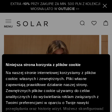
-10%
EXTRA
PRZY ZAKUPIE ZA MIN. 500 PLN Z KOLEKCJI
OUTLECIE
WIOSNA-LATO W
>>
MENU
Skip
to
the
end
of
the
Niniejsza strona korzysta z plików cookie
images
gallery
Na naszej stronie internetowej korzystamy z plików
cookie: własnych i zewnętrznych. Pliki własne
zapewniają prawidłowe działanie naszej strony.
Zewnętrznych plików cookie używamy do celów
analitycznych i do wyświetlania reklam związanych z
Twoimi preferencjami w oparciu o Twoje nawyki
przeglądania oraz historię wizyt. Możesz skonfigurować