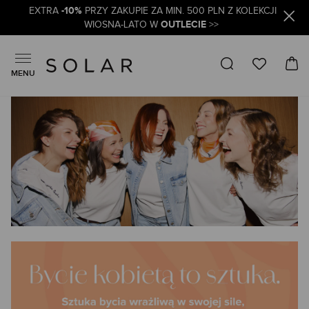
-10%
EXTRA
PRZY ZAKUPIE ZA MIN. 500 PLN Z KOLEKCJI
OUTLECIE
WIOSNA-LATO W
>>
MENU