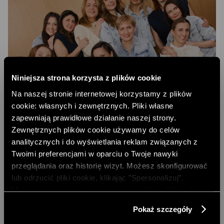
Niniejsza strona korzysta z plików cookie
Na naszej stronie internetowej korzystamy z plików
cookie: własnych i zewnętrznych. Pliki własne
zapewniają prawidłowe działanie naszej strony.
Zewnętrznych plików cookie używamy do celów
analitycznych i do wyświetlania reklam związanych z
Twoimi preferencjami w oparciu o Twoje nawyki
przeglądania oraz historię wizyt. Możesz skonfigurować
lub odrzucić pliki cookie, klikając ”Spersonalizuj”.
Możesz również zaakceptować wszystkie pliki cookie,
klikając przycisk „Zezwól na wszystkie”. Więcej
Pokaż szczegóły
informacji znajdziesz w naszej
Polityce Prywatności
.