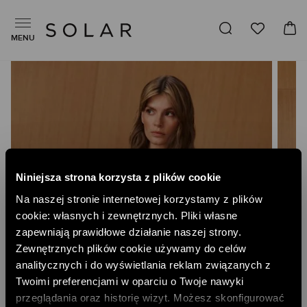
MENU
Skip
to
the
end
of
the
images
gallery
Niniejsza strona korzysta z plików cookie
Na naszej stronie internetowej korzystamy z plików
cookie: własnych i zewnętrznych. Pliki własne
zapewniają prawidłowe działanie naszej strony.
Zewnętrznych plików cookie używamy do celów
analitycznych i do wyświetlania reklam związanych z
Twoimi preferencjami w oparciu o Twoje nawyki
przeglądania oraz historię wizyt. Możesz skonfigurować