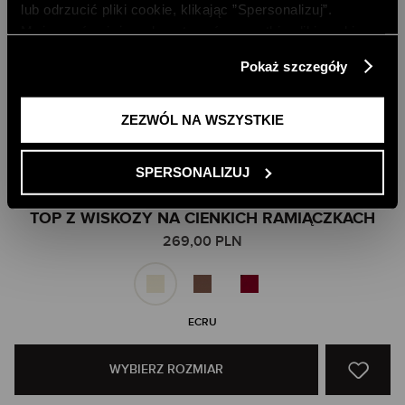
lub odrzucić pliki cookie, klikając ”Spersonalizuj”.
Możesz również zaakceptować wszystkie pliki cookie,
klikając przycisk „Zezwól na wszystkie”. Więcej
Pokaż szczegóły
informacji znajdziesz w naszej
Polityce Prywatności
.
ZEZWÓL NA WSZYSTKIE
SPERSONALIZUJ
Skip
TOP Z WISKOZY NA CIENKICH RAMIĄCZKACH
to
269,00 PLN
the
beginning
of
the
images
ECRU
gallery
WYBIERZ ROZMIAR