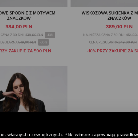
OWE SPODNIE Z MOTYWEM
WISKOZOWA SUKIENKA Z 
ZNACZKÓW
ZNACZKÓW
384,00 PLN
389,00 PLN
-13%
CENA Z 30 DNI:
439,00 PLN
NAJNIŻSZA CENA Z 30 DNI:
454,00
-30%
REGULARNA:
549,00 PLN
CENA REGULARNA:
649,00 PLN
PRZY ZAKUPIE ZA 500 PLN
-10% PRZY ZAKUPIE ZA 5
ie: własnych i zewnętrznych. Pliki własne zapewniają prawidłow