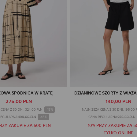
ZOWA SPÓDNICA W KRATĘ
DZIANINOWE SZORTY Z WIĄZAN
275,00 PLN
140,00 PLN
-15%
CENA Z 30 DNI:
324,00 PLN
NAJNIŻSZA CENA Z 30 DNI:
195,00 
-45%
REGULARNA:
499,00 PLN
CENA REGULARNA:
279,00 PLN
PRZY ZAKUPIE ZA 500 PLN
-10% PRZY ZAKUPIE ZA 5
TYLKO ONLINE