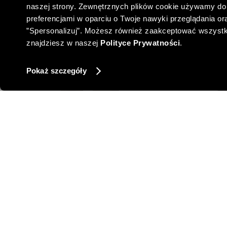
naszej strony. Zewnętrznych plików cookie używamy do 
preferencjami w oparciu o Twoje nawyki przeglądania oraz
”Spersonalizuj”. Możesz również zaakceptować wszystkie 
znajdziesz w naszej
Polityce Prywatności
.
Pokaż szczegóły
DZIANINOWA BLUZKA Z OZDOBNYM
WYKOŃCZENIEM
194,00 PLN
NAJNIŻSZA 
-19%
NAJNIŻSZA CENA Z 30 DNI:
239,00 PLN
CENA 
-35%
CENA REGULARNA:
299,00 PLN
-10% 
-10% PRZY ZAKUPIE ZA 500 PLN