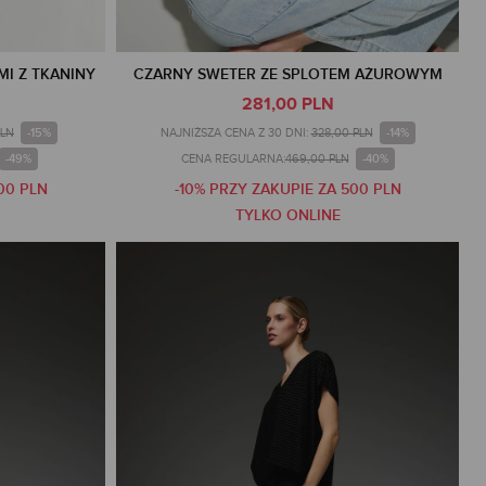
MI Z TKANINY
CZARNY SWETER ZE SPLOTEM AŻUROWYM
281,00 PLN
-15%
-14%
PLN
NAJNIŻSZA CENA Z 30 DNI:
328,00 PLN
-49%
-40%
CENA REGULARNA:
469,00 PLN
00 PLN
-10% PRZY ZAKUPIE ZA 500 PLN
TYLKO ONLINE