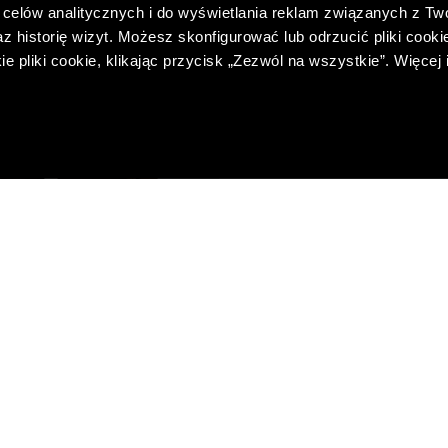
celów analitycznych i do wyświetlania reklam związanych z Tw
 historię wizyt. Możesz skonfigurować lub odrzucić pliki cookie
pliki cookie, klikając przycisk „Zezwól na wszystkie”. Więcej 
PIKOWANA KURTKA
384,00 PLN
-13%
CENA Z 30 DNI:
439,00 PLN
-30%
REGULARNA:
549,00 PLN
PRZY ZAKUPIE ZA 500 PLN
TYLKO ONLINE