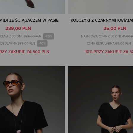
MIDI ZE ŚCIĄGACZEM W PASIE
KOLCZYKI Z CZARNYMI KWIATA
239,00 PLN
35,00 PLN
-20%
CENA Z 30 DNI:
299,00 PLN
NAJNIŻSZA CENA Z 30 DNI:
41,00 
-40%
REGULARNA:
399,00 PLN
CENA REGULARNA:
69,00 PLN
PRZY ZAKUPIE ZA 500 PLN
-10% PRZY ZAKUPIE ZA 5