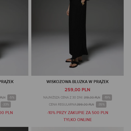
PRĄŻEK
WISKOZOWA BLUZKA W PRĄŻEK
259,00 PLN
-5%
-19%
 PLN
NAJNIŻSZA CENA Z 30 DNI:
319,00 PLN
-33%
-35%
CENA REGULARNA:
399,00 PLN
00 PLN
-10% PRZY ZAKUPIE ZA 500 PLN
TYLKO ONLINE