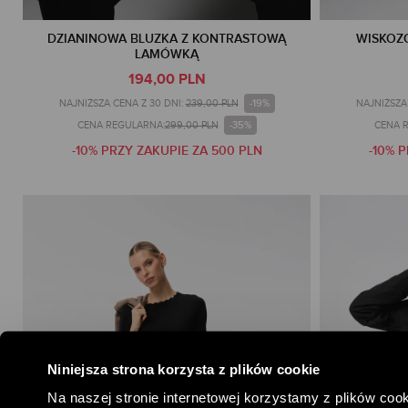
DZIANINOWA BLUZKA Z KONTRASTOWĄ
WISKOZ
LAMÓWKĄ
194,00 PLN
-19%
NAJNIŻSZA CENA Z 30 DNI:
239,00 PLN
NAJNIŻSZA 
-35%
CENA REGULARNA:
299,00 PLN
CENA 
-10% PRZY ZAKUPIE ZA 500 PLN
-10% 
Niniejsza strona korzysta z plików cookie
Na naszej stronie internetowej korzystamy z plików cook