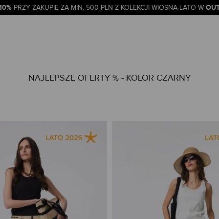
-10%
OUT
PRZY ZAKUPIE ZA MIN. 500 PLN Z KOLEKCJI WIOSNA-LATO W
NAJLEPSZE OFERTY % - KOLOR CZARNY