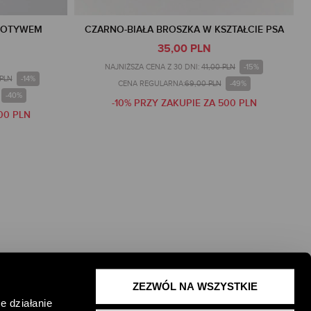
MOTYWEM
CZARNO-BIAŁA BROSZKA W KSZTAŁCIE PSA
35,00 PLN
-15%
NAJNIŻSZA CENA Z 30 DNI:
41,00 PLN
-14%
 PLN
-49%
CENA REGULARNA:
69,00 PLN
-40%
-10% PRZY ZAKUPIE ZA 500 PLN
00 PLN
ZEZWÓL NA WSZYSTKIE
e działanie