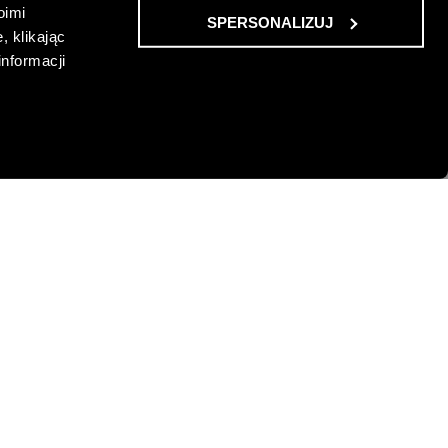
oimi
SPERSONALIZUJ
, klikając
informacji