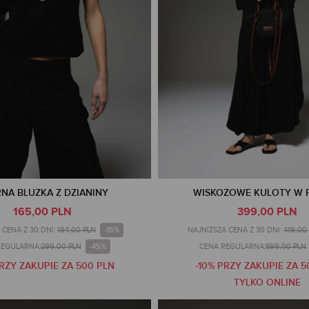
NA BLUZKA Z DZIANINY
WISKOZOWE KULOTY W 
165,00 PLN
399,00 PLN
-15%
 CENA Z 30 DNI:
194,00 PLN
NAJNIŻSZA CENA Z 30 DNI:
419,00
-45%
REGULARNA:
299,00 PLN
CENA REGULARNA:
599,00 PLN
PRZY ZAKUPIE ZA 500 PLN
-10% PRZY ZAKUPIE ZA 5
TYLKO ONLINE