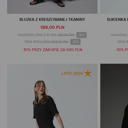
BLUZKA Z KRESZOWANEJ TKANINY
SUKIENKA 
188,00 PLN
-30%
NAJNIŻSZA CENA Z 30 DNI:
269,00 PLN
NAJNIŻSZA 
-30%
CENA REGULARNA:
269,00 PLN
CENA 
-10% PRZY ZAKUPIE ZA 500 PLN
-10% 