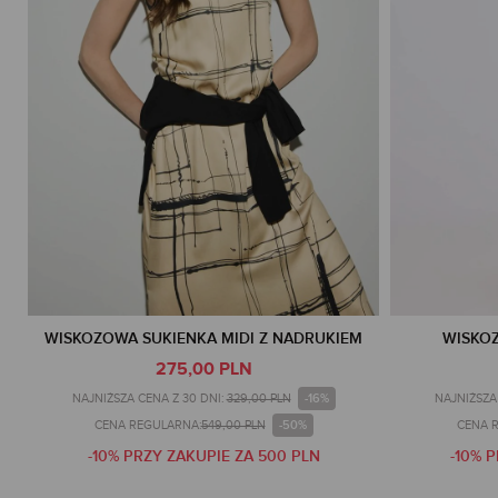
WISKOZOWA SUKIENKA MIDI Z NADRUKIEM
WISKO
275,00 PLN
-16%
NAJNIŻSZA CENA Z 30 DNI:
329,00 PLN
NAJNIŻSZA 
-50%
CENA REGULARNA:
549,00 PLN
CENA 
-10% PRZY ZAKUPIE ZA 500 PLN
-10% 