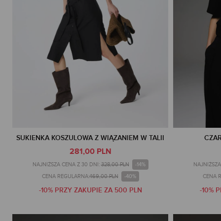
SUKIENKA KOSZULOWA Z WIĄZANIEM W TALII
CZAR
281,00 PLN
-14%
NAJNIŻSZA CENA Z 30 DNI:
328,00 PLN
NAJNIŻSZA
-40%
CENA REGULARNA:
469,00 PLN
CENA 
-10% PRZY ZAKUPIE ZA 500 PLN
-10% 