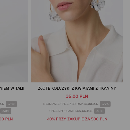
IEM W TALII
ZŁOTE KOLCZYKI Z KWIATAMI Z TKANINY
35,00 PLN
-28%
-27%
PLN
NAJNIŻSZA CENA Z 30 DNI:
48,00 PLN
-50%
-49%
CENA REGULARNA:
69,00 PLN
00 PLN
-10% PRZY ZAKUPIE ZA 500 PLN