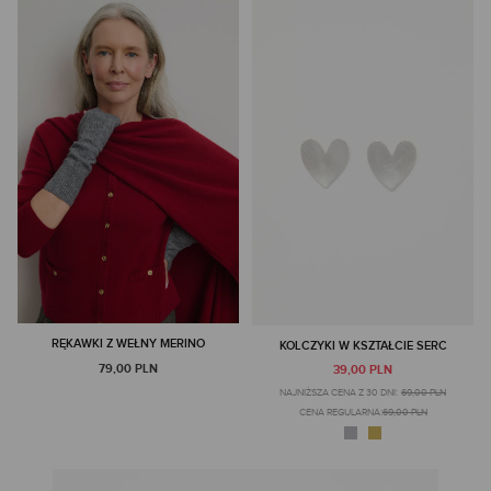
RĘKAWKI Z WEŁNY MERINO
KOLCZYKI W KSZTAŁCIE SERC
79,00 PLN
39,00 PLN
NAJNIŻSZA CENA Z 30 DNI:
69,00 PLN
CENA REGULARNA:
69,00 PLN