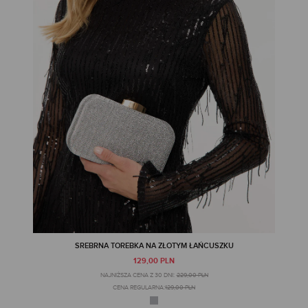
SREBRNA TOREBKA NA ZŁOTYM ŁAŃCUSZKU
129,00 PLN
NAJNIŻSZA CENA Z 30 DNI:
229,00 PLN
CENA REGULARNA:
129,00 PLN