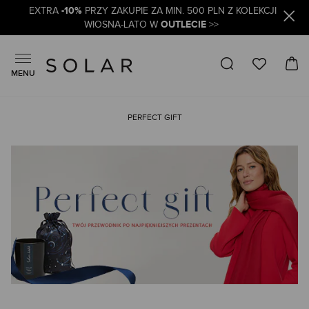
-10%
EXTRA
PRZY ZAKUPIE ZA MIN. 500 PLN Z KOLEKCJI
OUTLECIE
WIOSNA-LATO W
>>
MENU
PERFECT GIFT