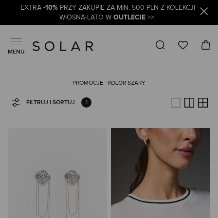
-10%
EXTRA
PRZY ZAKUPIE ZA MIN. 500 PLN Z KOLEKCJI
OUTLECIE
WIOSNA-LATO W
>>
MENU
PROMOCJE - KOLOR SZARY
1
FILTRUJ I SORTUJ