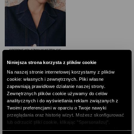
SREBRNE KOLCZYKI W KSZTAŁCIE
WIŚNI
41,00 PLN
Niniejsza strona korzysta z plików cookie
NAJNIŻSZA CENA Z 30 DNI:
55,00 PLN
Na naszej stronie internetowej korzystamy z plików
CENA REGULARNA:
69,00 PLN
-10% PRZY ZAKUPIE ZA 500 PLN
cookie: własnych i zewnętrznych. Pliki własne
zapewniają prawidłowe działanie naszej strony.
Zewnętrznych plików cookie używamy do celów
analitycznych i do wyświetlania reklam związanych z
Twoimi preferencjami w oparciu o Twoje nawyki
przeglądania oraz historię wizyt. Możesz skonfigurować
lub odrzucić pliki cookie, klikając ”Spersonalizuj”.
Możesz również zaakceptować wszystkie pliki cookie,