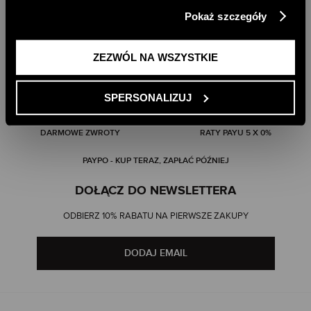
klikając przycisk „Zezwól na wszystkie”. Więcej
Pokaż szczegóły
informacji znajdziesz w naszej
Polityce Prywatności
.
ZEZWÓL NA WSZYSTKIE
SPERSONALIZUJ
DARMOWA DOSTAWA DO SKLEPU
DARMOWA DOSTAWA OD 499 ZŁ
DARMOWE ZWROTY
RATY PAYU 5 X 0%
PAYPO - KUP TERAZ, ZAPŁAĆ PÓŹNIEJ
DOŁĄCZ DO NEWSLETTERA
ODBIERZ 10% RABATU NA PIERWSZE ZAKUPY
DODAJ EMAIL