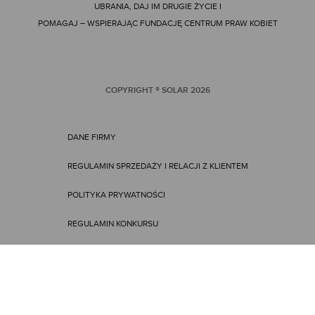
UBRANIA, DAJ IM DRUGIE ŻYCIE I
POMAGAJ – WSPIERAJĄC FUNDACJĘ CENTRUM PRAW KOBIET
COPYRIGHT ® SOLAR
2026
DANE FIRMY
REGULAMIN SPRZEDAŻY I RELACJI Z KLIENTEM
POLITYKA PRYWATNOŚCI
REGULAMIN KONKURSU
REGULAMIN PROMOCJI
ENGLISH VERSION