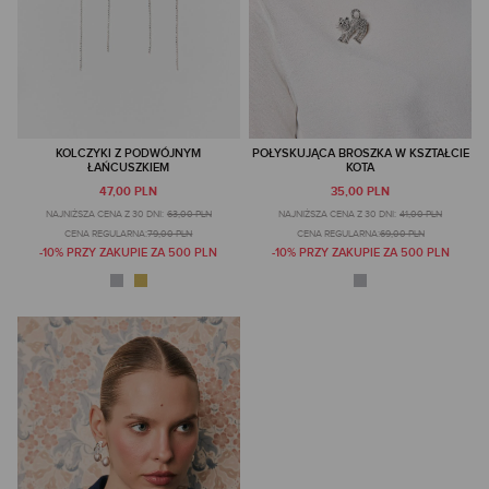
KOLCZYKI Z PODWÓJNYM
POŁYSKUJĄCA BROSZKA W KSZTAŁCIE
ŁAŃCUSZKIEM
KOTA
47,00 PLN
35,00 PLN
NAJNIŻSZA CENA Z 30 DNI:
63,00 PLN
NAJNIŻSZA CENA Z 30 DNI:
41,00 PLN
CENA REGULARNA:
79,00 PLN
CENA REGULARNA:
69,00 PLN
-10% PRZY ZAKUPIE ZA 500 PLN
-10% PRZY ZAKUPIE ZA 500 PLN