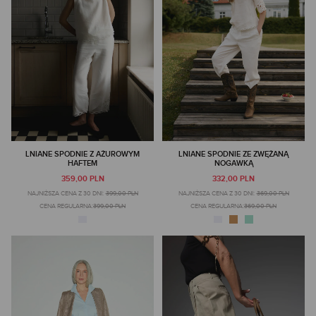
LNIANE SPODNIE Z AŻUROWYM
LNIANE SPODNIE ZE ZWĘŻANĄ
HAFTEM
NOGAWKĄ
359,00 PLN
332,00 PLN
NAJNIŻSZA CENA Z 30 DNI:
399,00 PLN
NAJNIŻSZA CENA Z 30 DNI:
369,00 PLN
CENA REGULARNA:
399,00 PLN
CENA REGULARNA:
369,00 PLN