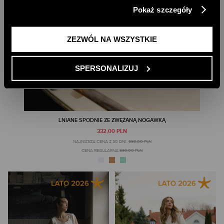
klikając przycisk „Zezwól na wszystkie”. Więcej
Pokaż szczegóły
informacji znajdziesz w naszej
Polityce Prywatności
.
ZEZWÓL NA WSZYSTKIE
SPERSONALIZUJ
LNIANE SPODNIE ZE ZWĘŻANĄ NOGAWKĄ
332,00 PLN
NAJNIŻSZA CENA Z 30 DNI:
369,00 PLN
CENA REGULARNA:
369,00 PLN