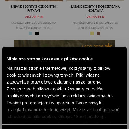
LNIANE SZORTY Z OZDOBNYMI
LNIANE SZORTY Z ROZSZERZANĄ
PATKAMI
NOGAWKĄ
263,00 PLN
263,00 PLN
NAJNIŻSZA CENA Z 30 DNI:
296,00 PLN
NAJNIŻSZA CENA Z 30 DNI:
296,00 PLN
CENA REGULARNA:
329,00 PLN
CENA REGULARNA:
329,00 PLN
Niniejsza strona korzysta z plików cookie
Na naszej stronie internetowej korzystamy z plików
cookie: własnych i zewnętrznych. Pliki własne
zapewniają prawidłowe działanie naszej strony.
Zewnętrznych plików cookie używamy do celów
analitycznych i do wyświetlania reklam związanych z
Twoimi preferencjami w oparciu o Twoje nawyki
przeglądania oraz historię wizyt. Możesz skonfigurować
lub odrzucić pliki cookie, klikając ”Spersonalizuj”.
Możesz również zaakceptować wszystkie pliki cookie,