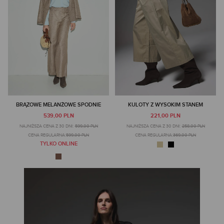
BRĄZOWE MELANŻOWE SPODNIE
KULOTY Z WYSOKIM STANEM
539,00 PLN
221,00 PLN
NAJNIŻSZA CENA Z 30 DNI:
599,00 PLN
NAJNIŻSZA CENA Z 30 DNI:
258,00 PLN
CENA REGULARNA:
599,00 PLN
CENA REGULARNA:
369,00 PLN
TYLKO ONLINE