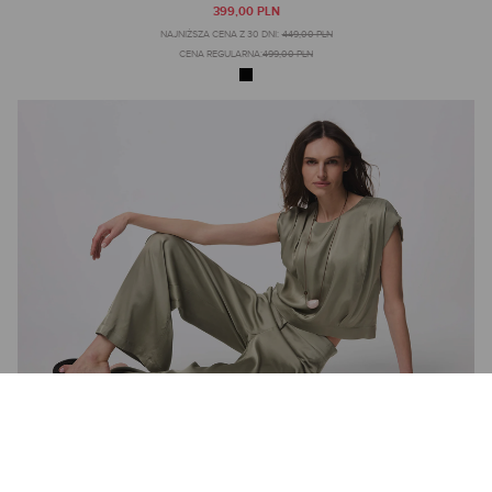
399,00 PLN
NAJNIŻSZA CENA Z 30 DNI:
449,00 PLN
CENA REGULARNA:
499,00 PLN
SATYNOWE SPODNIE W JASNYM ODCIENIU KHAKI
449,00 PLN