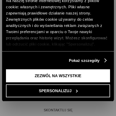
Na naszej stronie internetowej korzystamy z plików
cookie: własnych i zewnętrznych. Pliki własne
zapewniają prawidłowe działanie naszej strony.
Zewnętrznych plików cookie używamy do celów
analitycznych i do wyświetlania reklam związanych z
Twoimi preferencjami w oparciu o Twoje nawyki
DARMOWA DOSTAWA DO SKLEPU
DARMOWA DOSTAWA OD 499 ZŁ
przeglądania oraz historię wizyt. Możesz skonfigurować
DARMOWE ZWROTY
RATY PAYU 5 X 0%
lub odrzucić pliki cookie, klikając ”Spersonalizuj”.
Możesz również zaakceptować wszystkie pliki cookie,
PAYPO - KUP TERAZ, ZAPŁAĆ PÓŹNIEJ
klikając przycisk „Zezwól na wszystkie”. Więcej
Pokaż szczegóły
informacji znajdziesz w naszej
Polityce Prywatności
.
DOŁĄCZ DO NEWSLETTERA
ODBIERZ 10% RABATU NA PIERWSZE ZAKUPY
ZEZWÓL NA WSZYSTKIE
DODAJ EMAIL
SPERSONALIZUJ
SKONTAKTUJ SIĘ