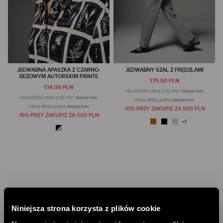
JEDWABNA APASZKA Z CZARNO-
JEDWABNY SZAL Z FRĘDZLAMI
BEŻOWYM AUTORSKIM PRINTE
179,00 PLN
134,00 PLN
NAJNIŻSZA CENA Z 30 DNI:
199,00 PLN
NAJNIŻSZA CENA Z 30 DNI:
149,00 PLN
CENA REGULARNA:
199,00 PLN
CENA REGULARNA:
149,00 PLN
-10% PRZY ZAKUPIE ZA 500 PLN
-10% PRZY ZAKUPIE ZA 500 PLN
Niniejsza strona korzysta z plików cookie