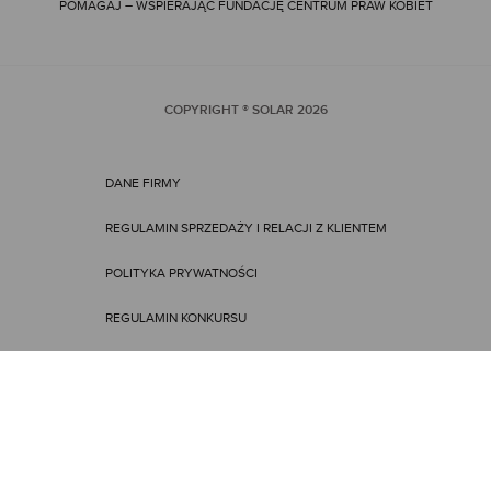
POMAGAJ – WSPIERAJĄC FUNDACJĘ CENTRUM PRAW KOBIET
COPYRIGHT ® SOLAR
2026
DANE FIRMY
REGULAMIN SPRZEDAŻY I RELACJI Z KLIENTEM
POLITYKA PRYWATNOŚCI
REGULAMIN KONKURSU
REGULAMIN PROMOCJI
ENGLISH VERSION