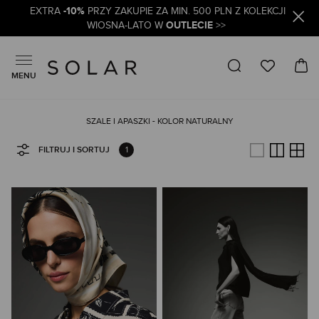
-10%
EXTRA
PRZY ZAKUPIE ZA MIN. 500 PLN Z KOLEKCJI
OUTLECIE
WIOSNA-LATO W
>>
MENU
SZALE I APASZKI - KOLOR NATURALNY
1
FILTRUJ I SORTUJ