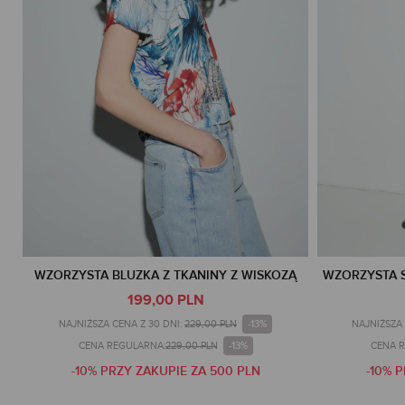
WZORZYSTA BLUZKA Z TKANINY Z WISKOZĄ
WZORZYSTA S
199,00 PLN
-13%
NAJNIŻSZA CENA Z 30 DNI:
229,00 PLN
NAJNIŻSZA 
-13%
CENA REGULARNA:
229,00 PLN
CENA 
-10% PRZY ZAKUPIE ZA 500 PLN
-10% 