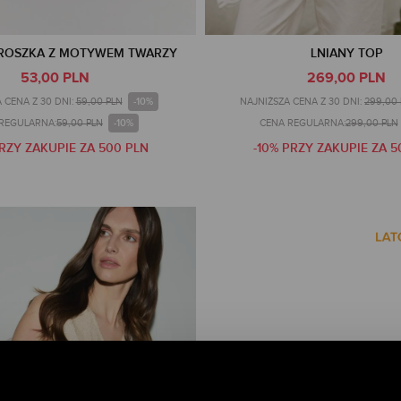
ROSZKA Z MOTYWEM TWARZY
LNIANY TOP
53,00 PLN
269,00 PLN
-10%
 CENA Z 30 DNI:
59,00 PLN
NAJNIŻSZA CENA Z 30 DNI:
299,00
-10%
REGULARNA:
59,00 PLN
CENA REGULARNA:
299,00 PLN
PRZY ZAKUPIE ZA 500 PLN
-10% PRZY ZAKUPIE ZA 5