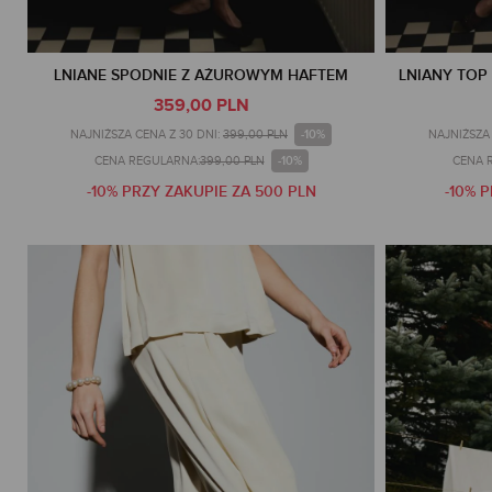
LNIANE SPODNIE Z AŻUROWYM HAFTEM
LNIANY TO
359,00 PLN
-10%
NAJNIŻSZA CENA Z 30 DNI:
399,00 PLN
NAJNIŻSZA 
-10%
CENA REGULARNA:
399,00 PLN
CENA 
-10% PRZY ZAKUPIE ZA 500 PLN
-10% 