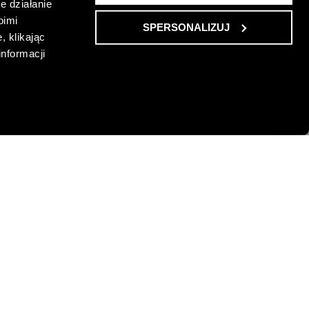
e działanie
oimi
SPERSONALIZUJ
, klikając
informacji
ATEM
KOSZULA W GROCHY Z PASKIEM
258,00 PLN
-20%
-13%
PLN
NAJNIŻSZA CENA Z 30 DNI:
295,00 PLN
-20%
-30%
CENA REGULARNA:
369,00 PLN
00 PLN
-10% PRZY ZAKUPIE ZA 500 PLN