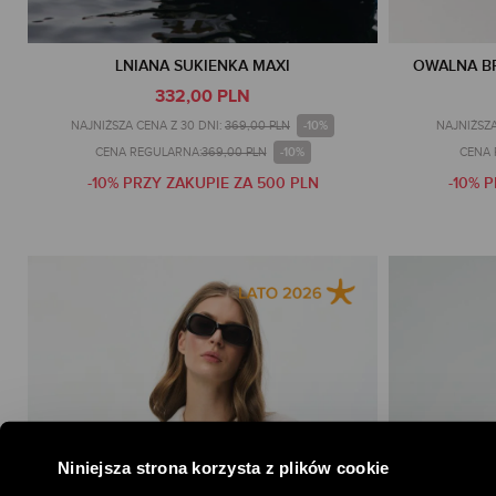
LNIANA SUKIENKA MAXI
OWALNA B
332,00 PLN
-10%
NAJNIŻSZA CENA Z 30 DNI:
369,00 PLN
NAJNIŻSZA
-10%
CENA REGULARNA:
369,00 PLN
CENA 
-10% PRZY ZAKUPIE ZA 500 PLN
-10% 
Niniejsza strona korzysta z plików cookie