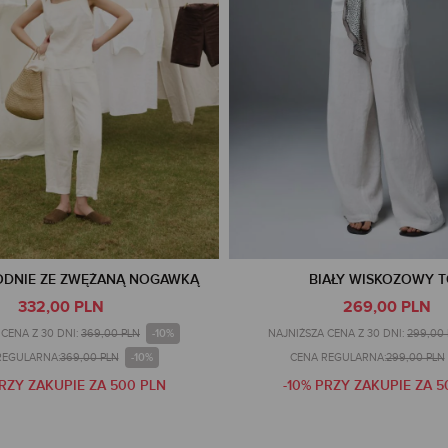
ODNIE ZE ZWĘŻANĄ NOGAWKĄ
BIAŁY WISKOZOWY 
332,00 PLN
269,00 PLN
-10%
CENA Z 30 DNI:
369,00 PLN
NAJNIŻSZA CENA Z 30 DNI:
299,00
-10%
REGULARNA:
369,00 PLN
CENA REGULARNA:
299,00 PLN
PRZY ZAKUPIE ZA 500 PLN
-10% PRZY ZAKUPIE ZA 5