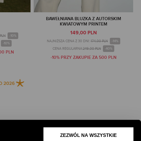
BAWEŁNIANA BLUZKA Z AUTORSKIM
KWIATOWYM PRINTEM
149,00 PLN
-10%
 PLN
-14%
NAJNIŻSZA CENA Z 30 DNI:
174,00 PLN
-10%
-40%
CENA REGULARNA:
249,00 PLN
00 PLN
-10% PRZY ZAKUPIE ZA 500 PLN
ZEZWÓL NA WSZYSTKIE