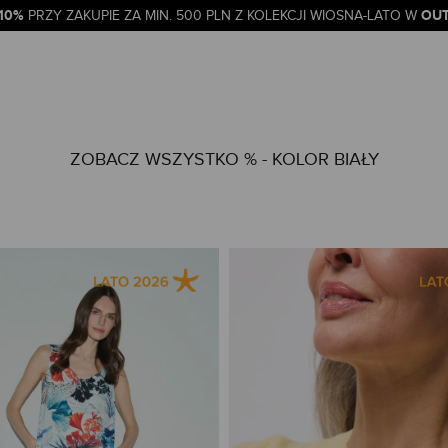
-10%
OUT
PRZY ZAKUPIE ZA MIN. 500 PLN Z KOLEKCJI WIOSNA-LATO W
ZOBACZ WSZYSTKO % - KOLOR BIAŁY