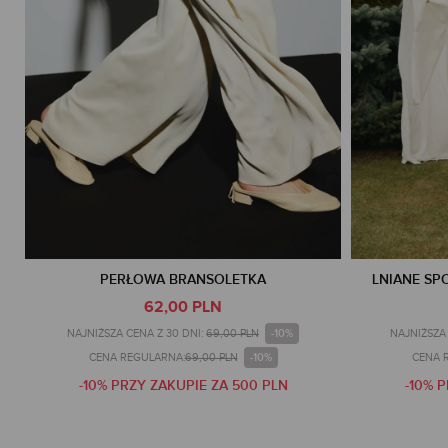
PERŁOWA BRANSOLETKA
LNIANE SP
62,00 PLN
-10%
NAJNIŻSZA CENA Z 30 DNI:
69,00 PLN
NAJNIŻSZA 
-10%
CENA REGULARNA:
69,00 PLN
CENA 
-10% PRZY ZAKUPIE ZA 500 PLN
-10% 