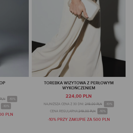
TOP
TOREBKA WIZYTOWA Z PERŁOWYM
WYKOŃCZENIEM
224,00 PLN
-10%
 PLN
-10%
NAJNIŻSZA CENA Z 30 DNI:
249,00 PLN
-10%
-10%
CENA REGULARNA:
249,00 PLN
00 PLN
-10% PRZY ZAKUPIE ZA 500 PLN