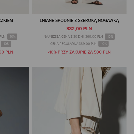
CZKIEM
LNIANE SPODNIE Z SZEROKĄ NOGAWKĄ
332,00 PLN
-10%
-10%
 PLN
NAJNIŻSZA CENA Z 30 DNI:
369,00 PLN
-10%
-10%
CENA REGULARNA:
369,00 PLN
00 PLN
-10% PRZY ZAKUPIE ZA 500 PLN