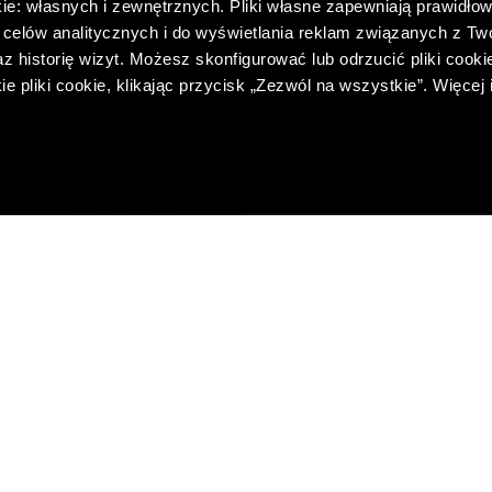
ie: własnych i zewnętrznych. Pliki własne zapewniają prawidłow
celów analitycznych i do wyświetlania reklam związanych z Tw
 historię wizyt. Możesz skonfigurować lub odrzucić pliki cookie
pliki cookie, klikając przycisk „Zezwól na wszystkie”. Więcej 
 SUKIENKA MIDI Z KOPERTOWYM
BRANSOLETKA Z KWI
DEKOLTEM
63,00 PLN
299,00 PLN
NAJNIŻSZA CENA Z 30 DNI:
79,00 
-9%
 CENA Z 30 DNI:
329,00 PLN
CENA REGULARNA:
79,00 PLN
-46%
REGULARNA:
549,00 PLN
-10% PRZY ZAKUPIE ZA 5
PRZY ZAKUPIE ZA 500 PLN
TYLKO ONLINE