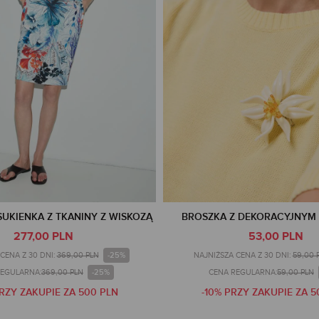
UKIENKA Z TKANINY Z WISKOZĄ
BROSZKA Z DEKORACYJNYM
277,00 PLN
53,00 PLN
-25%
CENA Z 30 DNI:
369,00 PLN
NAJNIŻSZA CENA Z 30 DNI:
59,00 
-25%
REGULARNA:
369,00 PLN
CENA REGULARNA:
59,00 PLN
PRZY ZAKUPIE ZA 500 PLN
-10% PRZY ZAKUPIE ZA 5