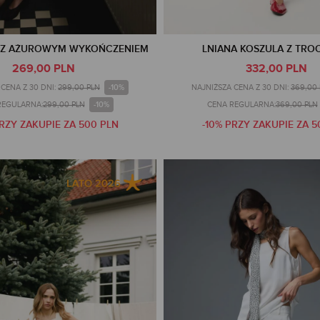
P Z AŻUROWYM WYKOŃCZENIEM
LNIANA KOSZULA Z TRO
269,00 PLN
332,00 PLN
-10%
CENA Z 30 DNI:
299,00 PLN
NAJNIŻSZA CENA Z 30 DNI:
369,00
-10%
REGULARNA:
299,00 PLN
CENA REGULARNA:
369,00 PLN
PRZY ZAKUPIE ZA 500 PLN
-10% PRZY ZAKUPIE ZA 5