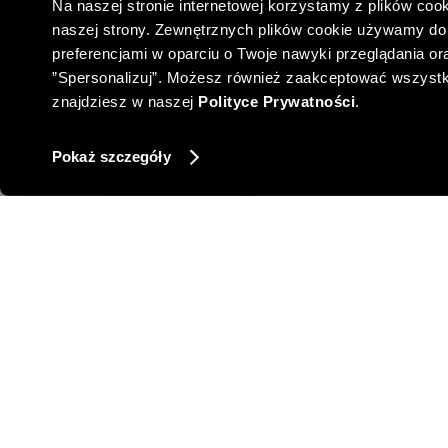
Na naszej stronie internetowej korzystamy z plików cook
naszej strony. Zewnętrznych plików cookie używamy do 
preferencjami w oparciu o Twoje nawyki przeglądania oraz
”Spersonalizuj”. Możesz również zaakceptować wszystkie 
znajdziesz w naszej
Polityce Prywatności
.
Pokaż szczegóły
LNIANA BLUZKA Z DEKOLTEM W V
POŁYSKUJĄCA
263,00 PLN
-20%
NAJNIŻSZA CENA Z 30 DNI:
329,00 PLN
NAJNIŻSZA
-20%
CENA REGULARNA:
329,00 PLN
CENA 
-10% PRZY ZAKUPIE ZA 500 PLN
-10% 