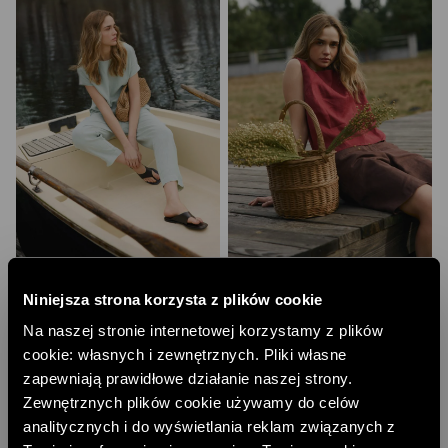
LNIANA BLUZKA O SWOBODNYM
LNIANY TOP
KROJU
269,00 PLN
Niniejsza strona korzysta z plików cookie
230,00 PLN
NAJNIŻSZA CENA Z 30 DNI:
299,00 PLN
NAJNIŻSZA CENA Z 30 DNI:
329,00 PLN
Na naszej stronie internetowej korzystamy z plików
CENA REGULARNA:
299,00 PLN
CENA REGULARNA:
329,00 PLN
-10% PRZY ZAKUPIE ZA 500 PLN
cookie: własnych i zewnętrznych. Pliki własne
-10% PRZY ZAKUPIE ZA 500 PLN
zapewniają prawidłowe działanie naszej strony.
Zewnętrznych plików cookie używamy do celów
analitycznych i do wyświetlania reklam związanych z