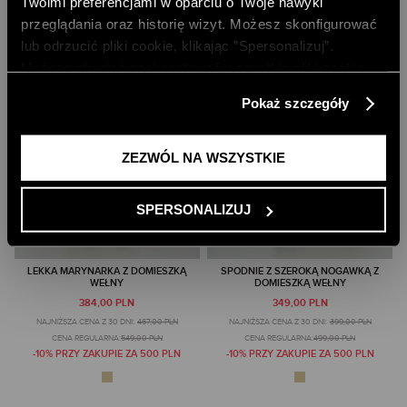
Twoimi preferencjami w oparciu o Twoje nawyki
przeglądania oraz historię wizyt. Możesz skonfigurować
lub odrzucić pliki cookie, klikając ”Spersonalizuj”.
Możesz również zaakceptować wszystkie pliki cookie,
klikając przycisk „Zezwól na wszystkie”. Więcej
Pokaż szczegóły
informacji znajdziesz w naszej
Polityce Prywatności
.
ZEZWÓL NA WSZYSTKIE
SPERSONALIZUJ
LEKKA MARYNARKA Z DOMIESZKĄ
SPODNIE Z SZEROKĄ NOGAWKĄ Z
WEŁNY
DOMIESZKĄ WEŁNY
384,00 PLN
349,00 PLN
NAJNIŻSZA CENA Z 30 DNI:
467,00 PLN
NAJNIŻSZA CENA Z 30 DNI:
399,00 PLN
CENA REGULARNA:
549,00 PLN
CENA REGULARNA:
499,00 PLN
-10% PRZY ZAKUPIE ZA 500 PLN
-10% PRZY ZAKUPIE ZA 500 PLN