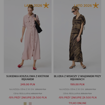
SUKIENKA KOSZULOWA Z KRÓTKIM
BLUZKA Z WISKOZY Z WIĄZANIEM PRZY
RĘKAWEM
RĘKAWACH
249,00 PLN
199,00 PLN
NAJNIŻSZA CENA Z 30 DNI:
299,00 PLN
NAJNIŻSZA CENA Z 30 DNI:
239,00 PLN
CENA REGULARNA:
499,00 PLN
CENA REGULARNA:
399,00 PLN
-10% PRZY ZAKUPIE ZA 500 PLN
-10% PRZY ZAKUPIE ZA 500 PLN
TYLKO ONLINE