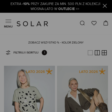
-10%
EXTRA
PRZY ZAKUPIE ZA MIN. 500 PLN Z KOLEKCJI
OUTLECIE
WIOSNA-LATO W
>>
MENU
ZOBACZ WSZYSTKO % - KOLOR ZIELONY
1
FILTRUJ I SORTUJ