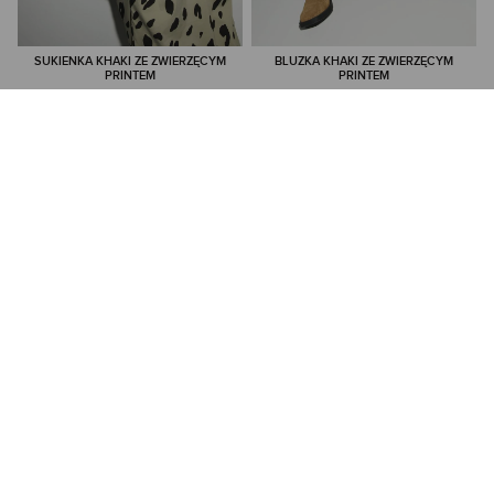
SUKIENKA KHAKI ZE ZWIERZĘCYM
BLUZKA KHAKI ZE ZWIERZĘCYM
PRINTEM
PRINTEM
398,00 PLN
299,00 PLN
NAJNIŻSZA CENA Z 30 DNI:
455,00 PLN
NAJNIŻSZA CENA Z 30 DNI:
349,00 PLN
CENA REGULARNA:
569,00 PLN
CENA REGULARNA:
499,00 PLN
-10% PRZY ZAKUPIE ZA 500 PLN
-10% PRZY ZAKUPIE ZA 500 PLN