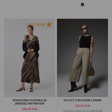
WISKOZOWA SUKIENKA ZE
KULOTY Z WYSOKIM STANEM
ZWIERZĘCYM PRINTEM
221,00 PLN
299,00 PLN
NAJNIŻSZA CENA Z 30 DNI:
258,00 PLN