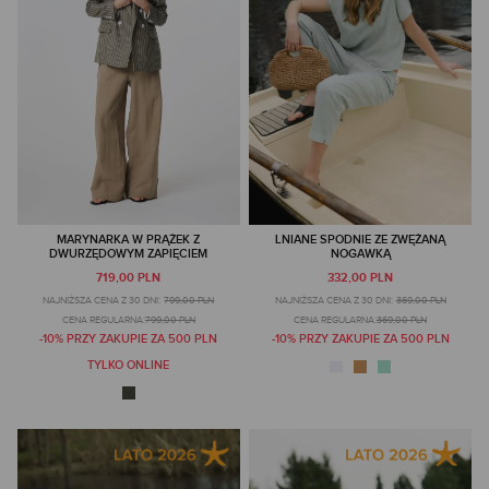
MARYNARKA W PRĄŻEK Z
LNIANE SPODNIE ZE ZWĘŻANĄ
DWURZĘDOWYM ZAPIĘCIEM
NOGAWKĄ
719,00 PLN
332,00 PLN
NAJNIŻSZA CENA Z 30 DNI:
799,00 PLN
NAJNIŻSZA CENA Z 30 DNI:
369,00 PLN
CENA REGULARNA:
799,00 PLN
CENA REGULARNA:
369,00 PLN
-10% PRZY ZAKUPIE ZA 500 PLN
-10% PRZY ZAKUPIE ZA 500 PLN
TYLKO ONLINE