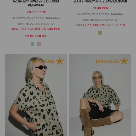
AŻUROWY SWETER Z DŁUGIM
ZŁOTY NASZYJNIK Z ZAWIESZKAMI
RĘKAWEM
79,00 PLN
287,00 PLN
NAJNIŻSZA CENA Z 30 DNI:
99,00 PLN
NAJNIŻSZA CENA Z 30 DNI:
335,00 PLN
CENA REGULARNA:
99,00 PLN
CENA REGULARNA:
479,00 PLN
-10% PRZY ZAKUPIE ZA 500 PLN
-10% PRZY ZAKUPIE ZA 500 PLN
TYLKO ONLINE