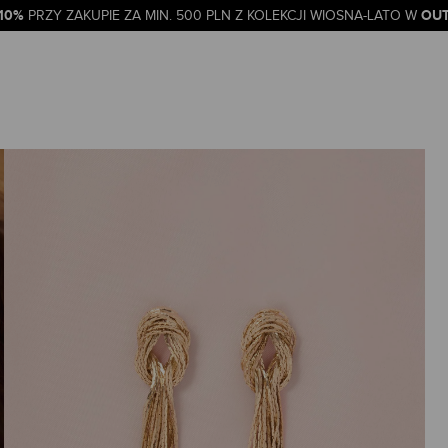
-10%
OUT
PRZY ZAKUPIE ZA MIN. 500 PLN Z KOLEKCJI WIOSNA-LATO W