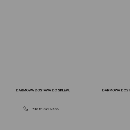
of
the
images
gallery
DARMOWA DOSTAWA DO SKLEPU
DARMOWA DOSTA
+48 61 871 69 85