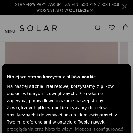
-10%
EXTRA
PRZY ZAKUPIE ZA MIN. 500 PLN Z KOLEKCJI
OUTLECIE
WIOSNA-LATO W
>>
MENU
Skip
to
the
end
of
the
Niniejsza strona korzysta z plików cookie
images
gallery
Na naszej stronie internetowej korzystamy z plików
cookie: własnych i zewnętrznych. Pliki własne
zapewniają prawidłowe działanie naszej strony.
Zewnętrznych plików cookie używamy do celów
analitycznych i do wyświetlania reklam związanych z
Twoimi preferencjami w oparciu o Twoje nawyki
przeglądania oraz historię wizyt. Możesz skonfigurować