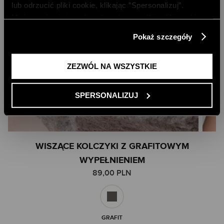
lub odrzucić pliki cookie, klikając ”Spersonalizuj”.
Możesz również zaakceptować wszystkie pliki cookie,
klikając przycisk „Zezwól na wszystkie”. Więcej
Pokaż szczegóły
informacji znajdziesz w naszej
Polityce Prywatności
.
ZEZWÓL NA WSZYSTKIE
SPERSONALIZUJ
Skip
WISZĄCE KOLCZYKI Z GRAFITOWYM
to
WYPEŁNIENIEM
the
89,00 PLN
beginning
of
the
images
gallery
GRAFIT