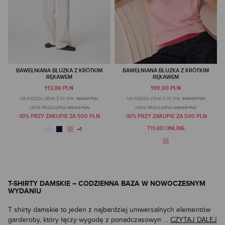
BAWEŁNIANA BLUZKA Z KRÓTKIM
BAWEŁNIANA BLUZKA Z KRÓTKIM
RĘKAWEM
RĘKAWEM
113,00 PLN
199,00 PLN
NAJNIŻSZA CENA Z 30 DNI:
142,00 PLN
NAJNIŻSZA CENA Z 30 DNI:
249,00 PLN
CENA REGULARNA:
189,00 PLN
CENA REGULARNA:
249,00 PLN
-10% PRZY ZAKUPIE ZA 500 PLN
-10% PRZY ZAKUPIE ZA 500 PLN
TYLKO ONLINE
T-SHIRTY DAMSKIE – CODZIENNA BAZA W NOWOCZESNYM
WYDANIU
T shirty damskie to jeden z najbardziej uniwersalnych elementów
garderoby, który łączy wygodę z ponadczasowym stylem. W
...
CZYTAJ DALEJ