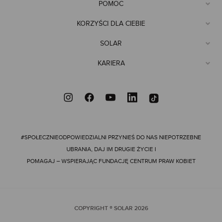
Każda kobieta znajdzie w tej kategorii coś dla siebie – od
POMOC
stonowanych kolorów, takich jak biel, beż czy granat, po bardziej
wyraziste soczyste kolory i modele z nadrukiem. T shirty damskie
KORZYŚCI DLA CIEBIE
to idealny wybór na lato, ale również na chłodniejsze dni w
połączeniu z warstwami. Wybierz model, który najlepiej oddaje
SOLAR
Twój styl i ciesz się wygodą oraz jakością, która pozostaje z Tobą
na długi czas.
KARIERA
#SPOŁECZNIEODPOWIEDZIALNI
PRZYNIEŚ DO NAS NIEPOTRZEBNE
UBRANIA, DAJ IM DRUGIE ŻYCIE I
POMAGAJ – WSPIERAJĄC FUNDACJĘ CENTRUM PRAW KOBIET
COPYRIGHT ® SOLAR
2026