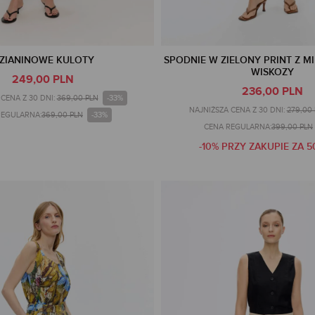
ZIANINOWE KULOTY
SPODNIE W ZIELONY PRINT Z MI
WISKOZY
249,00 PLN
236,00 PLN
-33%
CENA Z 30 DNI:
369,00 PLN
NAJNIŻSZA CENA Z 30 DNI:
279,00
-33%
REGULARNA:
369,00 PLN
CENA REGULARNA:
399,00 PLN
-10% PRZY ZAKUPIE ZA 5