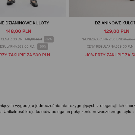
NE DZIANINOWE KULOTY
DZIANINOWE KULO
148,00 PLN
129,00 PLN
-17%
 CENA Z 30 DNI:
179,00 PLN
NAJNIŻSZA CENA Z 30 DNI:
148,00 
-60%
REGULARNA:
369,00 PLN
CENA REGULARNA:
369,00 PLN
PRZY ZAKUPIE ZA 500 PLN
-10% PRZY ZAKUPIE ZA 5
ących wygodę, a jednocześnie nie rezygnujących z elegancji. Ich charak
iaru. Unikalność kroju kulotów polega na połączeniu nowoczesnego stylu 
loty subtelnie podkreślają talię i z wdziękiem balansują proporcje fig
śnie ten krój, inspirowany klasyką, ale osadzony we współczesnym stylu, 
le różnych okazji i w wielu zestawach.