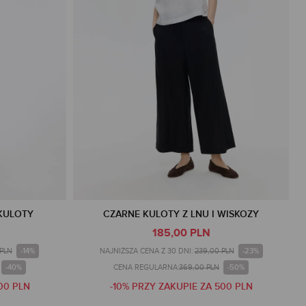
KULOTY
CZARNE KULOTY Z LNU I WISKOZY
185,00 PLN
-14%
-23%
 PLN
NAJNIŻSZA CENA Z 30 DNI:
239,00 PLN
-40%
-50%
CENA REGULARNA:
369,00 PLN
00 PLN
-10% PRZY ZAKUPIE ZA 500 PLN