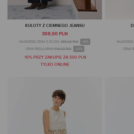
KULOTY Z CIEMNEGO JEANSU
D
359,00 PLN
-10%
NAJNIŻSZA CENA Z 30 DNI:
399,00 PLN
NAJNIŻSZA 
-20%
CENA REGULARNA:
449,00 PLN
CENA 
-10% PRZY ZAKUPIE ZA 500 PLN
TYLKO ONLINE