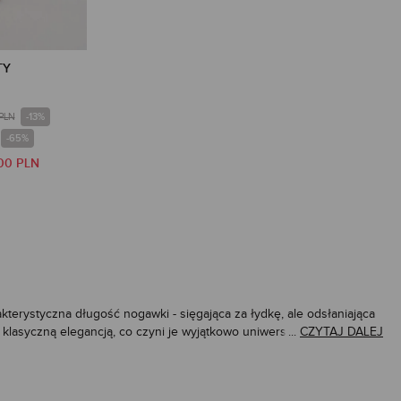
TY
-13%
PLN
-65%
00 PLN
terystyczna długość nogawki - sięgająca za łydkę, ale odsłaniająca
z klasyczną elegancją, co czyni je wyjątkowo uniwersalnym
...
CZYTAJ DALEJ
ury. Kuloty pasują do różnych typów figur – odpowiednio stylizowane
pozwala tworzyć niezliczone stylizacje – kuloty pasują zarówno do