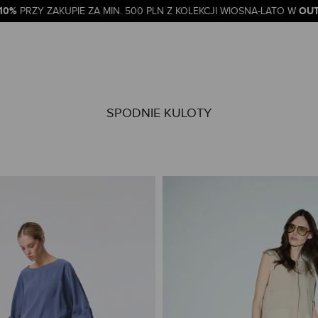
-10%
OUT
PRZY ZAKUPIE ZA MIN. 500 PLN Z KOLEKCJI WIOSNA-LATO W
SPODNIE KULOTY