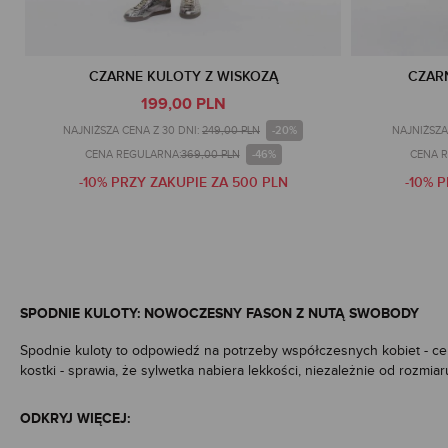
CZARNE KULOTY Z WISKOZĄ
CZAR
199,00 PLN
-20%
NAJNIŻSZA CENA Z 30 DNI:
249,00 PLN
NAJNIŻSZA
-46%
CENA REGULARNA:
369,00 PLN
CENA 
-10% PRZY ZAKUPIE ZA 500 PLN
-10% 
SPODNIE KULOTY: NOWOCZESNY FASON Z NUTĄ SWOBODY
Spodnie
kuloty to odpowiedź na potrzeby współczesnych kobiet - ceni
kostki - sprawia, że sylwetka nabiera lekkości, niezależnie od rozm
elementem garderoby. Dzięki szerokim nogawkom (szerokie nogawki) ku
mogą podkreślić atuty każdej figury, niezależnie od sylwetki. To wła
ODKRYJ WIĘCEJ:
codziennych, jak i bardziej formalnych okazji, sprawdzając się na wie