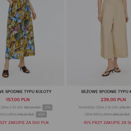
E SPODNIE TYPU KULOTY
BEŻOWE SPODNIE TYPU 
157,00 PLN
239,00 PLN
-21%
CENA Z 30 DNI:
199,00 PLN
NAJNIŻSZA CENA Z 30 DNI:
279,00
-65%
REGULARNA:
449,00 PLN
CENA REGULARNA:
399,00 PLN
PRZY ZAKUPIE ZA 500 PLN
-10% PRZY ZAKUPIE ZA 5