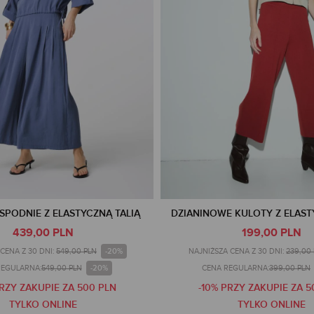
SPODNIE Z ELASTYCZNĄ TALIĄ
DZIANINOWE KULOTY Z ELAST
439,00 PLN
199,00 PLN
-20%
CENA Z 30 DNI:
549,00 PLN
NAJNIŻSZA CENA Z 30 DNI:
239,00
-20%
REGULARNA:
549,00 PLN
CENA REGULARNA:
399,00 PLN
PRZY ZAKUPIE ZA 500 PLN
-10% PRZY ZAKUPIE ZA 5
TYLKO ONLINE
TYLKO ONLINE