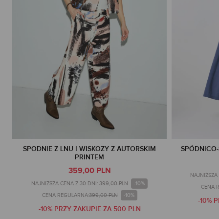
SPODNIE Z LNU I WISKOZY Z AUTORSKIM
SPÓDNICO-
PRINTEM
359,00 PLN
NAJNIŻSZA 
-10%
NAJNIŻSZA CENA Z 30 DNI:
399,00 PLN
CENA 
-10%
CENA REGULARNA:
399,00 PLN
-10% 
-10% PRZY ZAKUPIE ZA 500 PLN