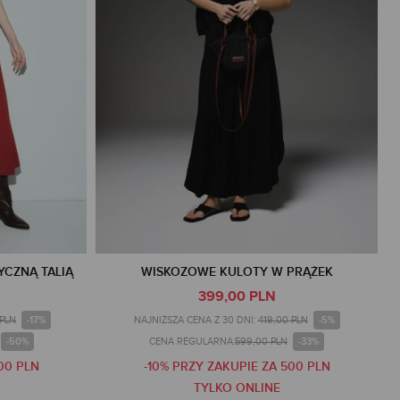
YCZNĄ TALIĄ
WISKOZOWE KULOTY W PRĄŻEK
399,00 PLN
-17%
-5%
 PLN
NAJNIŻSZA CENA Z 30 DNI:
419,00 PLN
-50%
-33%
CENA REGULARNA:
599,00 PLN
00 PLN
-10% PRZY ZAKUPIE ZA 500 PLN
TYLKO ONLINE