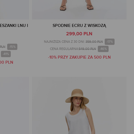
ESZANKI LNU I
SPODNIE ECRU Z WISKOZĄ
299,00 PLN
-17%
NAJNIŻSZA CENA Z 30 DNI:
359,00 PLN
-15%
 PLN
-46%
CENA REGULARNA:
549,00 PLN
-41%
-10% PRZY ZAKUPIE ZA 500 PLN
00 PLN