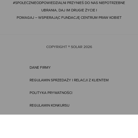
#SPOŁECZNIEODPOWIEDZIALNI
PRZYNIEŚ DO NAS NIEPOTRZEBNE
UBRANIA, DAJ IM DRUGIE ŻYCIE I
POMAGAJ – WSPIERAJĄC FUNDACJĘ CENTRUM PRAW KOBIET
COPYRIGHT ® SOLAR
2026
DANE FIRMY
REGULAMIN SPRZEDAŻY I RELACJI Z KLIENTEM
POLITYKA PRYWATNOŚCI
REGULAMIN KONKURSU
REGULAMIN PROMOCJI