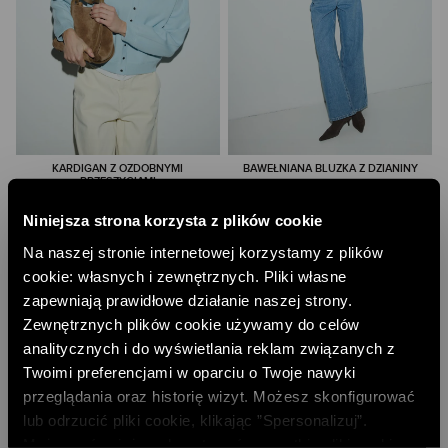
KARDIGAN Z OZDOBNYMI
BAWEŁNIANA BLUZKA Z DZIANINY
PRZESZYCIAMI
230,00 PLN
399,00 PLN
NAJNIŻSZA CENA Z 30 DNI:
263,00 PLN
Niniejsza strona korzysta z plików cookie
NAJNIŻSZA CENA Z 30 DNI:
449,00 PLN
CENA REGULARNA:
329,00 PLN
CENA REGULARNA:
449,00 PLN
-10% PRZY ZAKUPIE ZA 500 PLN
Na naszej stronie internetowej korzystamy z plików
-10% PRZY ZAKUPIE ZA 500 PLN
cookie: własnych i zewnętrznych. Pliki własne
TYLKO ONLINE
zapewniają prawidłowe działanie naszej strony.
Zewnętrznych plików cookie używamy do celów
analitycznych i do wyświetlania reklam związanych z
Twoimi preferencjami w oparciu o Twoje nawyki
przeglądania oraz historię wizyt. Możesz skonfigurować
lub odrzucić pliki cookie, klikając ”Spersonalizuj”.
Możesz również zaakceptować wszystkie pliki cookie,