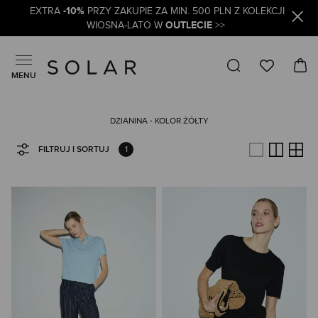
-10%
EXTRA
PRZY ZAKUPIE ZA MIN. 500 PLN Z KOLEKCJI
OUTLECIE
WIOSNA-LATO W
>>
MENU
DZIANINA - KOLOR ŻÓŁTY
1
FILTRUJ I SORTUJ