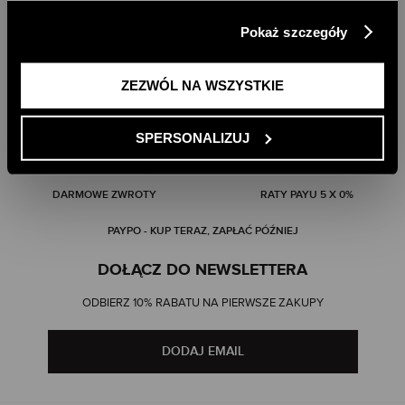
klikając przycisk „Zezwól na wszystkie”. Więcej
Pokaż szczegóły
informacji znajdziesz w naszej
Polityce Prywatności
.
ZEZWÓL NA WSZYSTKIE
SPERSONALIZUJ
DARMOWA DOSTAWA DO SKLEPU
DARMOWA DOSTAWA OD 499 ZŁ
DARMOWE ZWROTY
RATY PAYU 5 X 0%
PAYPO - KUP TERAZ, ZAPŁAĆ PÓŹNIEJ
DOŁĄCZ DO NEWSLETTERA
ODBIERZ 10% RABATU NA PIERWSZE ZAKUPY
DODAJ EMAIL