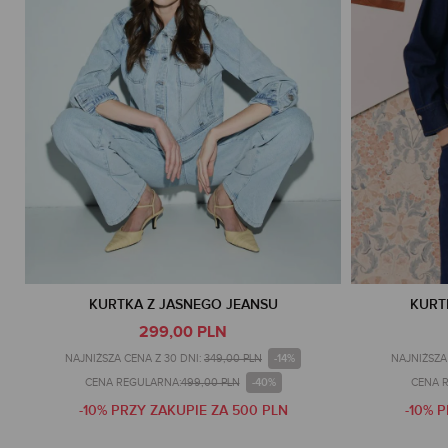
KURTKA Z JASNEGO JEANSU
KURT
299,00 PLN
-14%
NAJNIŻSZA CENA Z 30 DNI:
349,00 PLN
NAJNIŻSZA 
-40%
CENA REGULARNA:
499,00 PLN
CENA 
-10% PRZY ZAKUPIE ZA 500 PLN
-10% 