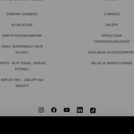
ZAMÓW I ODBIERZ
O MARCE
KLUB SOLAR
SKLEPY
KARTA PODARUNKOWA
SPOŁECZNA
ODPOWIEDZIALNOŚĆ
DBAJ, NAPRAWIAJ I NOŚ
DŁUŻEJ
DEKLARACJA DOSTĘPNOŚC
AYPO - KUP TERAZ, ZAPŁAĆ
RELACJE INWESTORSKIE
PÓŹNIEJ
INPOST PAY - ZAKUPY NA
SKRÓTY