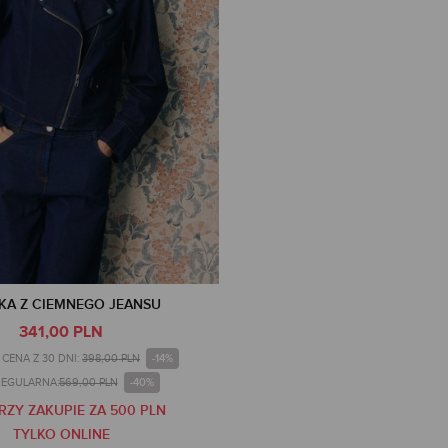
KA Z CIEMNEGO JEANSU
341,00 PLN
-14%
CENA Z 30 DNI:
398,00 PLN
-40%
REGULARNA:
569,00 PLN
PRZY ZAKUPIE ZA 500 PLN
TYLKO ONLINE