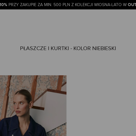
-10%
OUT
PRZY ZAKUPIE ZA MIN. 500 PLN Z KOLEKCJI WIOSNA-LATO W
PŁASZCZE I KURTKI - KOLOR NIEBIESKI