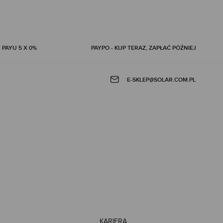
 PAYU 5 X 0%
PAYPO - KUP TERAZ, ZAPŁAĆ PÓŹNIEJ
E-SKLEP@SOLAR.COM.PL
KARIERA