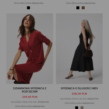
CENA REGULARNA:
399,00 PLN
CENA REGULARNA:
269,00 PLN
DZIANINOWA SPÓDNICA Z
SPÓDNICA O DŁUGOŚCI MIDI
ROZCIĘCIEM
258,00 PLN
244,00 PLN
NAJNIŻSZA CENA Z 30 DNI:
295,00 PLN
NAJNIŻSZA CENA Z 30 DNI:
279,00 PLN
CENA REGULARNA:
369,00 PLN
CENA REGULARNA:
349,00 PLN