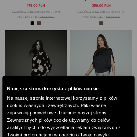
175,00 PLN
359,00 PLN
NAJNIŻSZA CENA Z 30 DNI:
199,00 PLN
NAJNIŻSZA CENA Z 30 DNI:
399,00 PLN
CENA REGULARNA:
269,00 PLN
CENA REGULARNA:
399,00 PLN
Niniejsza strona korzysta z plików cookie
Na naszej stronie internetowej korzystamy z plików
cookie: własnych i zewnętrznych. Pliki własne
zapewniają prawidłowe działanie naszej strony.
Zewnętrznych plików cookie używamy do celów
analitycznych i do wyświetlania reklam związanych z
BAWEŁNIANA SPÓDNICA W KWIATY
SREBRNA SATYNOWA SPÓDNICA
Twoimi preferencjami w oparciu o Twoje nawyki
299,00 PLN
328,00 PLN