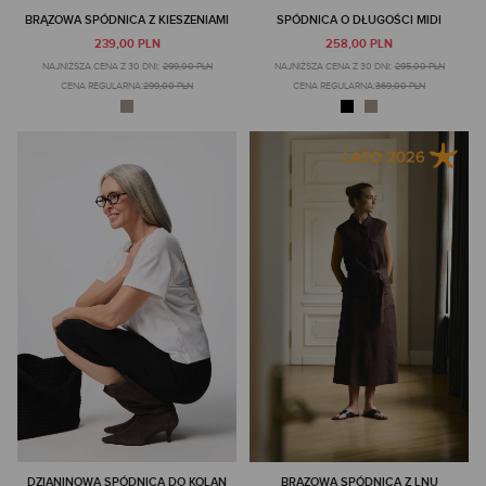
BRĄZOWA SPÓDNICA Z KIESZENIAMI
SPÓDNICA O DŁUGOŚCI MIDI
239,00 PLN
258,00 PLN
NAJNIŻSZA CENA Z 30 DNI:
299,00 PLN
NAJNIŻSZA CENA Z 30 DNI:
295,00 PLN
CENA REGULARNA:
299,00 PLN
CENA REGULARNA:
369,00 PLN
DZIANINOWA SPÓDNICA DO KOLAN
BRĄZOWA SPÓDNICA Z LNU