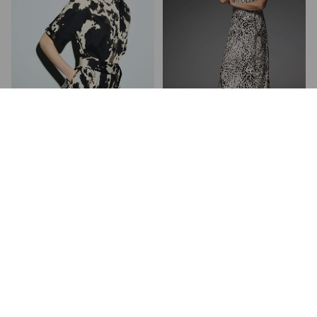
SUKIENKA MIDI ZE ZWIERZĘCYM
SATYNOWA SUKIENKA Z PRINTEM Z
WZOREM
WISKOZY
349,00 PLN
584,00 PLN
NAJNIŻSZA CENA Z 30 DNI:
399,00 PLN
NAJNIŻSZA CENA Z 30 DNI:
649,00 PLN
CENA REGULARNA:
499,00 PLN
CENA REGULARNA:
649,00 PLN
-10% PRZY ZAKUPIE ZA 500 PLN
-10% PRZY ZAKUPIE ZA 500 PLN
TYLKO ONLINE