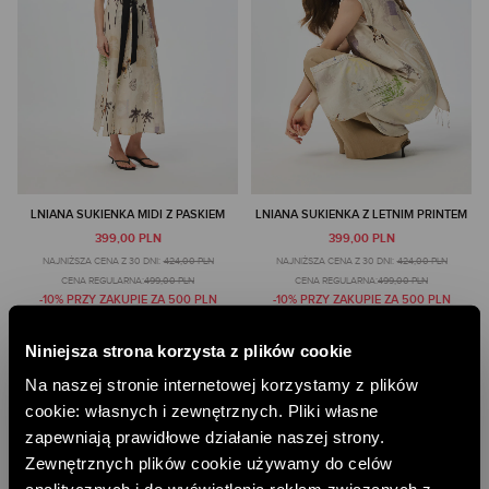
LNIANA SUKIENKA MIDI Z PASKIEM
LNIANA SUKIENKA Z LETNIM PRINTEM
399,00 PLN
399,00 PLN
NAJNIŻSZA CENA Z 30 DNI:
424,00 PLN
NAJNIŻSZA CENA Z 30 DNI:
424,00 PLN
CENA REGULARNA:
499,00 PLN
CENA REGULARNA:
499,00 PLN
-10% PRZY ZAKUPIE ZA 500 PLN
-10% PRZY ZAKUPIE ZA 500 PLN
Niniejsza strona korzysta z plików cookie
Na naszej stronie internetowej korzystamy z plików
cookie: własnych i zewnętrznych. Pliki własne
zapewniają prawidłowe działanie naszej strony.
Zewnętrznych plików cookie używamy do celów