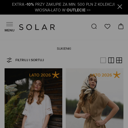
-10%
EXTRA
PRZY ZAKUPIE ZA MIN. 500 PLN Z KOLEKCJI
OUTLECIE
WIOSNA-LATO W
>>
MENU
SUKIENKI
FILTRUJ I SORTUJ