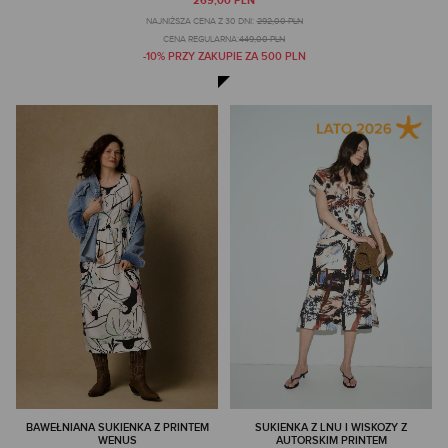
269,00 PLN
NAJNIŻSZA CENA Z 30 DNI:
292,00 PLN
CENA REGULARNA:
449,00 PLN
-10% PRZY ZAKUPIE ZA 500 PLN
BAWEŁNIANA SUKIENKA Z PRINTEM
SUKIENKA Z LNU I WISKOZY Z
WENUS
AUTORSKIM PRINTEM