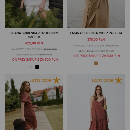
LNIANA SUKIENKA Z OZDOBNYM
LNIANA SUKIENKA MIDI Z PASKIEM
HAFTEM
375,00 PLN
422,00 PLN
NAJNIŻSZA CENA Z 30 DNI:
469,00 PLN
NAJNIŻSZA CENA Z 30 DNI:
469,00 PLN
CENA REGULARNA:
469,00 PLN
CENA REGULARNA:
469,00 PLN
-10% PRZY ZAKUPIE ZA 500 PLN
-10% PRZY ZAKUPIE ZA 500 PLN