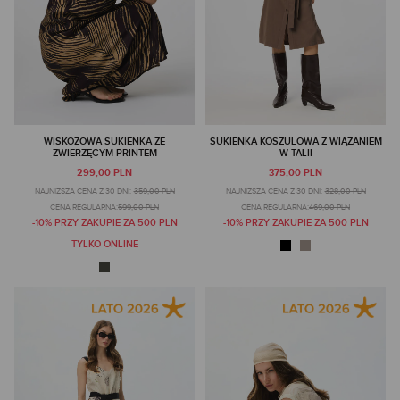
WISKOZOWA SUKIENKA ZE
SUKIENKA KOSZULOWA Z WIĄZANIEM
ZWIERZĘCYM PRINTEM
W TALII
299,00 PLN
375,00 PLN
NAJNIŻSZA CENA Z 30 DNI:
359,00 PLN
NAJNIŻSZA CENA Z 30 DNI:
328,00 PLN
CENA REGULARNA:
599,00 PLN
CENA REGULARNA:
469,00 PLN
-10% PRZY ZAKUPIE ZA 500 PLN
-10% PRZY ZAKUPIE ZA 500 PLN
TYLKO ONLINE