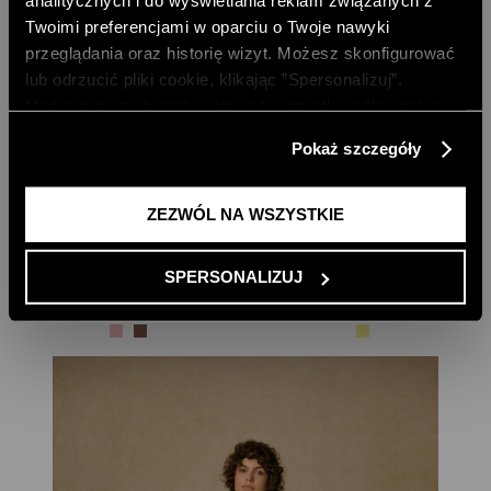
analitycznych i do wyświetlania reklam związanych z
Twoimi preferencjami w oparciu o Twoje nawyki
przeglądania oraz historię wizyt. Możesz skonfigurować
lub odrzucić pliki cookie, klikając ”Spersonalizuj”.
Możesz również zaakceptować wszystkie pliki cookie,
klikając przycisk „Zezwól na wszystkie”. Więcej
Pokaż szczegóły
informacji znajdziesz w naszej
Polityce Prywatności
.
ZEZWÓL NA WSZYSTKIE
SUKIENKA LNIANA MIDI Z PASKIEM
JASNOŻÓŁTA SUKIENKA W PRĄŻEK
375,00 PLN
439,00 PLN
NAJNIŻSZA CENA Z 30 DNI:
469,00 PLN
NAJNIŻSZA CENA Z 30 DNI:
549,00 PLN
SPERSONALIZUJ
CENA REGULARNA:
469,00 PLN
CENA REGULARNA:
549,00 PLN
-10% PRZY ZAKUPIE ZA 500 PLN
-10% PRZY ZAKUPIE ZA 500 PLN