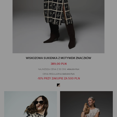
WISKOZOWA SUKIENKA Z MOTYWEM ZNACZKÓW
389,00 PLN
NAJNIŻSZA CENA Z 30 DNI:
454,00 PLN
CENA REGULARNA:
649,00 PLN
-10% PRZY ZAKUPIE ZA 500 PLN