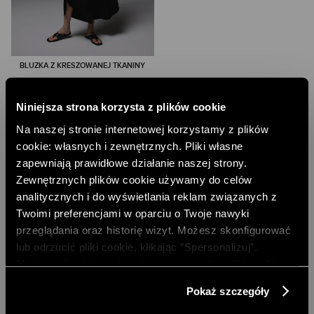
BLUZKA Z KRESZOWANEJ TKANINY
188,00 PLN
NAJNIŻSZA CENA Z 30 DNI:
269,00 PLN
Niniejsza strona korzysta z plików cookie
CENA REGULARNA:
269,00 PLN
Na naszej stronie internetowej korzystamy z plików
cookie: własnych i zewnętrznych. Pliki własne
zapewniają prawidłowe działanie naszej strony.
Zewnętrznych plików cookie używamy do celów
analitycznych i do wyświetlania reklam związanych z
Twoimi preferencjami w oparciu o Twoje nawyki
przeglądania oraz historię wizyt. Możesz skonfigurować
lub odrzucić pliki cookie, klikając ”Spersonalizuj”.
Możesz również zaakceptować wszystkie pliki cookie,
klikając przycisk „Zezwól na wszystkie”. Więcej
Pokaż szczegóły
informacji znajdziesz w naszej
Polityce Prywatności
.
DARMOWA DOSTAWA DO SKLEPU
DARMOWA DOSTAWA OD 499 ZŁ