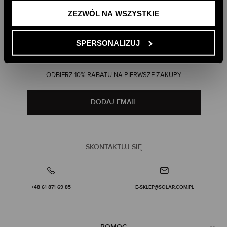
ZEZWÓL NA WSZYSTKIE
DARMOWE ZWROTY
RATY PAYU 5 X 0%
PAYPO - KUP TERAZ, ZAPŁAĆ PÓŹNIEJ
SPERSONALIZUJ
DOŁĄCZ DO NEWSLETTERA
ODBIERZ 10% RABATU NA PIERWSZE ZAKUPY
DODAJ EMAIL
SKONTAKTUJ SIĘ
+48 61 871 69 85
E-SKLEP@SOLAR.COM.PL