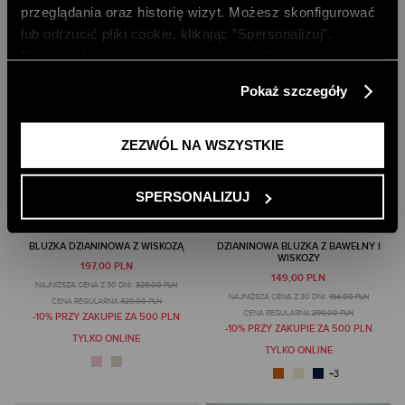
przeglądania oraz historię wizyt. Możesz skonfigurować
lub odrzucić pliki cookie, klikając ”Spersonalizuj”.
Możesz również zaakceptować wszystkie pliki cookie,
klikając przycisk „Zezwól na wszystkie”. Więcej
Pokaż szczegóły
informacji znajdziesz w naszej
Polityce Prywatności
.
ZEZWÓL NA WSZYSTKIE
SPERSONALIZUJ
BLUZKA DZIANINOWA Z WISKOZĄ
DZIANINOWA BLUZKA Z BAWEŁNY I
WISKOZY
197,00 PLN
149,00 PLN
NAJNIŻSZA CENA Z 30 DNI:
329,00 PLN
NAJNIŻSZA CENA Z 30 DNI:
194,00 PLN
CENA REGULARNA:
329,00 PLN
CENA REGULARNA:
299,00 PLN
-10% PRZY ZAKUPIE ZA 500 PLN
-10% PRZY ZAKUPIE ZA 500 PLN
TYLKO ONLINE
TYLKO ONLINE