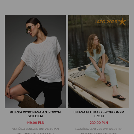
BLUZKA WYKONANA AŻUROWYM
LNIANA BLUZKA O SWOBODNYM
ŚCIEGIEM
KROJU
149,00 PLN
230,00 PLN
NAJNIŻSZA CENA Z 30 DNI:
299,00 PLN
NAJNIŻSZA CENA Z 30 DNI:
329,00 PLN