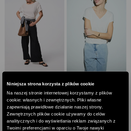
BLUZKA Z KRESZOWANEGO MATERIAŁU
DWUSTRONNA BLUZKA Z WISKOZĄ
135,00 PLN
135,00 PLN
Niniejsza strona korzysta z plików cookie
NAJNIŻSZA CENA Z 30 DNI:
215,00 PLN
NAJNIŻSZA CENA Z 30 DNI:
169,00 PLN
Na naszej stronie internetowej korzystamy z plików
CENA REGULARNA:
269,00 PLN
CENA REGULARNA:
169,00 PLN
-10% PRZY ZAKUPIE ZA 500 PLN
-10% PRZY ZAKUPIE ZA 500 PLN
cookie: własnych i zewnętrznych. Pliki własne
zapewniają prawidłowe działanie naszej strony.
Zewnętrznych plików cookie używamy do celów
analitycznych i do wyświetlania reklam związanych z
Twoimi preferencjami w oparciu o Twoje nawyki