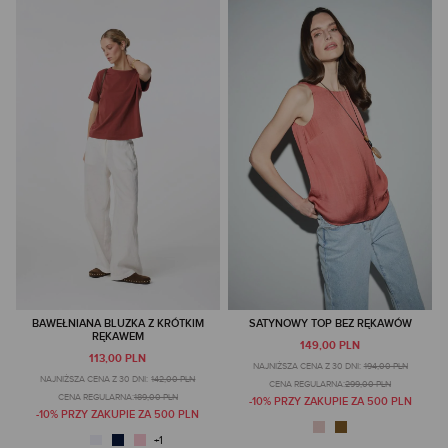
BAWEŁNIANA BLUZKA Z KRÓTKIM
SATYNOWY TOP BEZ RĘKAWÓW
RĘKAWEM
149,00 PLN
113,00 PLN
NAJNIŻSZA CENA Z 30 DNI:
194,00 PLN
NAJNIŻSZA CENA Z 30 DNI:
142,00 PLN
CENA REGULARNA:
299,00 PLN
CENA REGULARNA:
189,00 PLN
-10% PRZY ZAKUPIE ZA 500 PLN
-10% PRZY ZAKUPIE ZA 500 PLN