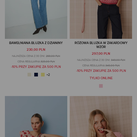
BAWEŁNIANA BLUZKA Z DZIANINY
RÓŻOWA BLUZKA W ŻAKARDOWY
WZÓR
230,00 PLN
297,00 PLN
NAJNIŻSZA CENA Z 30 DNI:
263,00 PLN
NAJNIŻSZA CENA Z 30 DNI:
349,00 PLN
CENA REGULARNA:
329,00 PLN
CENA REGULARNA:
349,00 PLN
-10% PRZY ZAKUPIE ZA 500 PLN
-10% PRZY ZAKUPIE ZA 500 PLN
TYLKO ONLINE