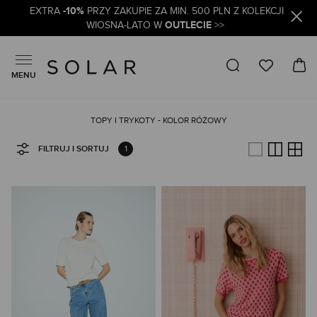
-10%
EXTRA
PRZY ZAKUPIE ZA MIN. 500 PLN Z KOLEKCJI
OUTLECIE
WIOSNA-LATO W
>>
MENU
TOPY I TRYKOTY - KOLOR RÓŻOWY
1
FILTRUJ I SORTUJ