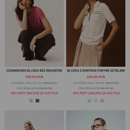
DZIANINOWA BLUZKA BEZ RĘKAWÓW
BLUZKA Z KONTRASTOWYMI DETALAMI
199,00 PLN
269,00 PLN
NAJNIŻSZA CENA Z 30 DNI:
239,00 PLN
NAJNIŻSZA CENA Z 30 DNI:
299,00 PLN
CENA REGULARNA:
349,00 PLN
CENA REGULARNA:
299,00 PLN
-10% PRZY ZAKUPIE ZA 500 PLN
-10% PRZY ZAKUPIE ZA 500 PLN