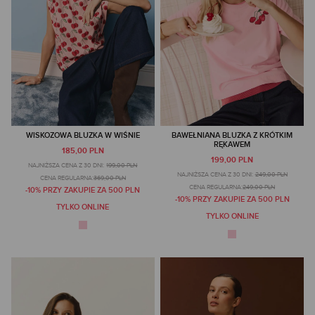
WISKOZOWA BLUZKA W WIŚNIE
BAWEŁNIANA BLUZKA Z KRÓTKIM
RĘKAWEM
185,00 PLN
199,00 PLN
NAJNIŻSZA CENA Z 30 DNI:
199,00 PLN
NAJNIŻSZA CENA Z 30 DNI:
249,00 PLN
CENA REGULARNA:
369,00 PLN
CENA REGULARNA:
249,00 PLN
-10% PRZY ZAKUPIE ZA 500 PLN
-10% PRZY ZAKUPIE ZA 500 PLN
TYLKO ONLINE
TYLKO ONLINE