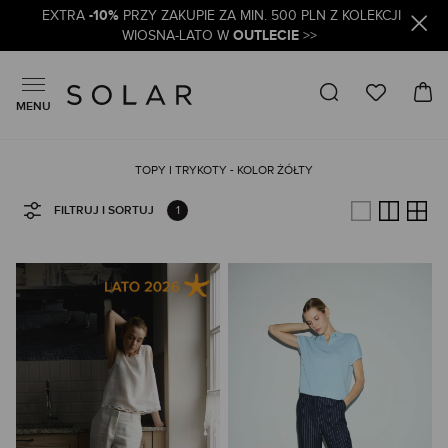
-10%
EXTRA
PRZY ZAKUPIE ZA MIN. 500 PLN Z KOLEKCJI
OUTLECIE
WIOSNA-LATO W
>>
MENU
TOPY I TRYKOTY - KOLOR ŻÓŁTY
1
FILTRUJ I SORTUJ