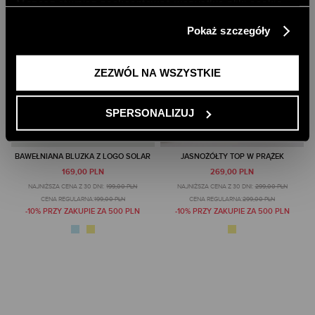
Możesz również zaakceptować wszystkie pliki cookie,
klikając przycisk „Zezwól na wszystkie”. Więcej
Pokaż szczegóły
informacji znajdziesz w naszej
Polityce Prywatności
.
ZEZWÓL NA WSZYSTKIE
SPERSONALIZUJ
BAWEŁNIANA BLUZKA Z LOGO SOLAR
JASNOŻÓŁTY TOP W PRĄŻEK
169,00 PLN
269,00 PLN
NAJNIŻSZA CENA Z 30 DNI:
199,00 PLN
NAJNIŻSZA CENA Z 30 DNI:
299,00 PLN
CENA REGULARNA:
199,00 PLN
CENA REGULARNA:
299,00 PLN
-10% PRZY ZAKUPIE ZA 500 PLN
-10% PRZY ZAKUPIE ZA 500 PLN