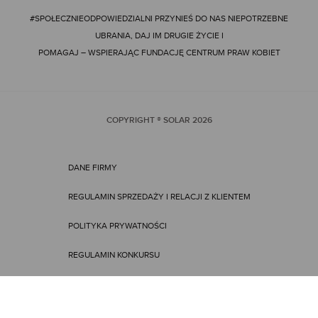
#SPOŁECZNIEODPOWIEDZIALNI
PRZYNIEŚ DO NAS NIEPOTRZEBNE
UBRANIA, DAJ IM DRUGIE ŻYCIE I
POMAGAJ – WSPIERAJĄC FUNDACJĘ CENTRUM PRAW KOBIET
COPYRIGHT ® SOLAR
2026
DANE FIRMY
REGULAMIN SPRZEDAŻY I RELACJI Z KLIENTEM
POLITYKA PRYWATNOŚCI
REGULAMIN KONKURSU
REGULAMIN PROMOCJI