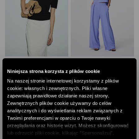
DZIANINOWA BLUZKA Z KRÓTKIM
BLUZKA O PUDEŁKOWYM KROJU
RĘKAWEM
399,00 PLN
Niniejsza strona korzysta z plików cookie
223,00 PLN
NAJNIŻSZA CENA Z 30 DNI:
449,00 PLN
NAJNIŻSZA CENA Z 30 DNI:
279,00 PLN
CENA REGULARNA:
449,00 PLN
Na naszej stronie internetowej korzystamy z plików
CENA REGULARNA:
279,00 PLN
-10% PRZY ZAKUPIE ZA 500 PLN
cookie: własnych i zewnętrznych. Pliki własne
-10% PRZY ZAKUPIE ZA 500 PLN
zapewniają prawidłowe działanie naszej strony.
Zewnętrznych plików cookie używamy do celów
analitycznych i do wyświetlania reklam związanych z
Twoimi preferencjami w oparciu o Twoje nawyki
przeglądania oraz historię wizyt. Możesz skonfigurować
lub odrzucić pliki cookie, klikając ”Spersonalizuj”.