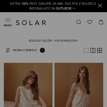
-10%
EXTRA
PRZY ZAKUPIE ZA MIN. 500 PLN Z KOLEKCJI
OUTLECIE
WIOSNA-LATO W
>>
MENU
KOSZULE I BLUZKI - KOLOR BRĄZOWY
1
FILTRUJ I SORTUJ