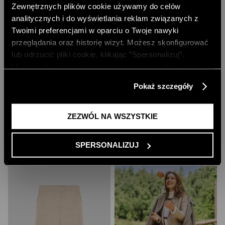
Zewnętrznych plików cookie używamy do celów
analitycznych i do wyświetlania reklam związanych z
Twoimi preferencjami w oparciu o Twoje nawyki
DZIANINOWA BLUZKA Z WIĄZANIEM
przeglądania oraz historię wizyt. Możesz skonfigurować
PRZY DEKOLCIE
lub odrzucić pliki cookie, klikając ”Spersonalizuj”.
329,00 PLN
Możesz również zaakceptować wszystkie pliki cookie,
klikając przycisk „Zezwól na wszystkie”. Więcej
Pokaż szczegóły
informacji znajdziesz w naszej
Polityce Prywatności
.
ZEZWÓL NA WSZYSTKIE
SPERSONALIZUJ
ODKRYJ INNE PRODUKTY Z BIEŻĄCEJ KOLEKCJI