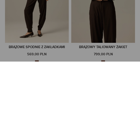
BRĄZOWE SPODNIE Z ZAKŁADKAMI
BRĄZOWY TALIOWANY ŻAKIET
569,00 PLN
799,00 PLN