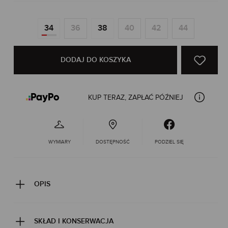
34
36
38
40
42
44
DODAJ DO KOSZYKA
KUP TERAZ, ZAPŁAĆ PÓŹNIEJ
WYMIARY
DOSTĘPNOŚĆ
PODZIEL SIĘ
OPIS
SKŁAD I KONSERWACJA