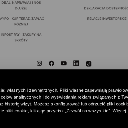
DBAJ, NAPRAWIAJ I NOŚ
DŁUŻEJ
DEKLARACJA DOSTĘPNOŚC
AYPO - KUP TERAZ, ZAPŁAĆ
RELACJE INWESTORSKIE
PÓŹNIEJ
INPOST PAY - ZAKUPY NA
SKRÓTY
ZNIEODPOWIEDZIALNI
PRZYNIEŚ DO NAS NIEPOTRZEBNE UBRANIA, DAJ IM DRUGIE
ie: własnych i zewnętrznych. Pliki własne zapewniają prawidłow
POMAGAJ – WSPIERAJĄC FUNDACJĘ CENTRUM PRAW KOBIET
celów analitycznych i do wyświetlania reklam związanych z Tw
 historię wizyt. Możesz skonfigurować lub odrzucić pliki cookie
pliki cookie, klikając przycisk „Zezwól na wszystkie”. Więcej 
EDAŻY I RELACJI Z KLIENTEM
POLITYKA PRYWATNOŚCI
REGULAMIN K