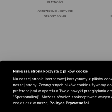
PŁATNOŚCI
OSTRZEŻENIE - FIKCYJNE
STRONY SOLAR
P
Niniejsza strona korzysta z plików cookie
#SPOŁEC
Na naszej stronie internetowej korzystamy z plików cook
naszej strony. Zewnętrznych plików cookie używamy do 
preferencjami w oparciu o Twoje nawyki przeglądania oraz
”Spersonalizuj”. Możesz również zaakceptować wszystkie 
znajdziesz w naszej
Polityce Prywatności
.
COPYRIGHT ® SOLAR
2026
DANE FIRMY
REGULAMIN SPRZ