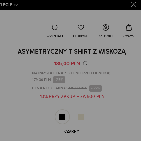
LECIE
>>
Wyszukaj
ZALOGUJ
WYSZUKAJ
ASYMETRYCZNY T-SHIRT Z WISKOZĄ
135,00 PLN
NAJNIŻSZA CENA Z 30 DNI PRZED OBNIŻKĄ:
179,00 PLN
-25%
CENA REGULARNA:
299,00 PLN
-55%
-10% PRZY ZAKUPIE ZA 500 PLN
CZARNY