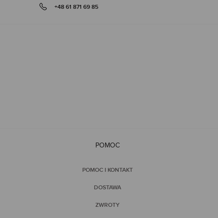
+48 61 871 69 85
gallery
POMOC
POMOC I KONTAKT
DOSTAWA
ZWROTY