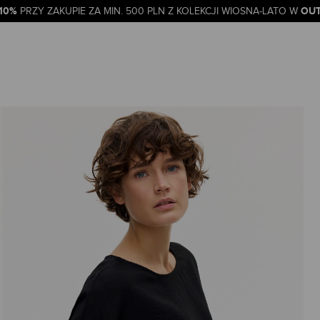
-10%
OUT
PRZY ZAKUPIE ZA MIN. 500 PLN Z KOLEKCJI WIOSNA-LATO W