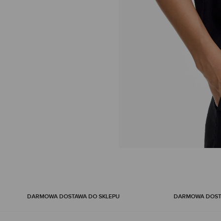
Skip
to
the
beginning
DARMOWA DOSTAWA DO SKLEPU
DARMOWA DOSTA
of
the
images