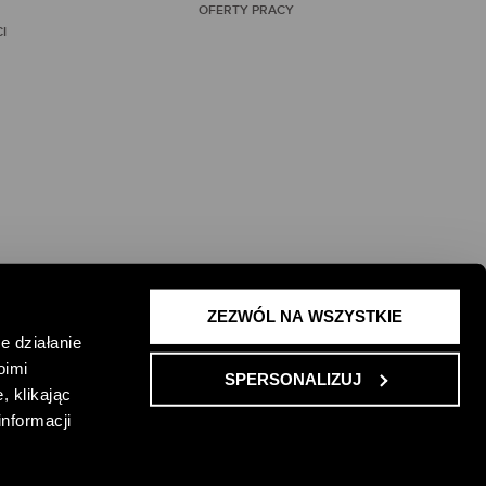
OFERTY PRACY
I
ZEZWÓL NA WSZYSTKIE
 ŻYCIE I
e działanie
oimi
SPERSONALIZUJ
, klikając
informacji
ONKURSU
REGULAMIN PROMOCJI
ENGLISH VERSION