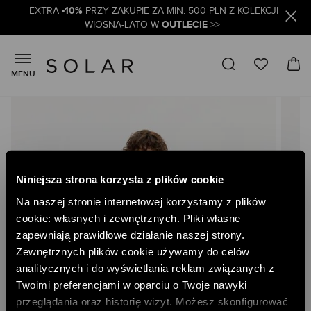
-10%
EXTRA
PRZY ZAKUPIE ZA MIN. 500 PLN Z KOLEKCJI
OUTLECIE
WIOSNA-LATO W
>>
MENU
Skip
to
the
end
of
the
Niniejsza strona korzysta z plików cookie
images
gallery
Na naszej stronie internetowej korzystamy z plików
cookie: własnych i zewnętrznych. Pliki własne
zapewniają prawidłowe działanie naszej strony.
Zewnętrznych plików cookie używamy do celów
analitycznych i do wyświetlania reklam związanych z
Twoimi preferencjami w oparciu o Twoje nawyki
przeglądania oraz historię wizyt. Możesz skonfigurować