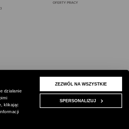
OFERTY PRACY
I
ZEZWÓL NA WSZYSTKIE
 ŻYCIE I
e działanie
oimi
SPERSONALIZUJ
, klikając
informacji
ONKURSU
REGULAMIN PROMOCJI
ENGLISH VERSION