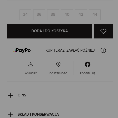
34
36
38
40
42
44
DODAJ DO KOSZYKA
KUP TERAZ, ZAPŁAĆ PÓŹNIEJ
WYMIARY
DOSTĘPNOŚĆ
PODZIEL SIĘ
OPIS
SKŁAD I KONSERWACJA