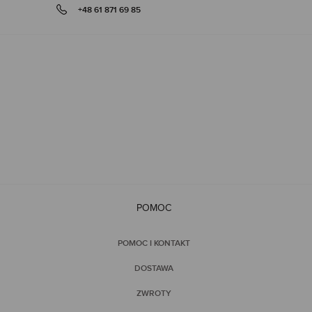
+48 61 871 69 85
gallery
POMOC
POMOC I KONTAKT
DOSTAWA
ZWROTY