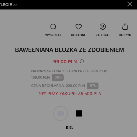
LECIE
>>
Wyszukaj
ZALOGUJ
WYSZUKAJ
BAWEŁNIANA BLUZKA ZE ZDOBIENIEM
99,00 PLN
NAJNIŻSZA CENA Z 30 DNI PRZED OBNIŻKĄ:
159,00 PLN
-38%
CENA REGULARNA:
229,00 PLN
-57%
-10% PRZY ZAKUPIE ZA 500 PLN
BIEL