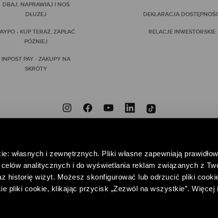
DBAJ, NAPRAWIAJ I NOŚ
DŁUŻEJ
DEKLARACJA DOSTĘPNOŚC
AYPO - KUP TERAZ, ZAPŁAĆ
RELACJE INWESTORSKIE
PÓŹNIEJ
INPOST PAY - ZAKUPY NA
SKRÓTY
ZNIEODPOWIEDZIALNI
PRZYNIEŚ DO NAS NIEPOTRZEBNE UBRANIA, DAJ IM DRUGIE
ie: własnych i zewnętrznych. Pliki własne zapewniają prawidłow
POMAGAJ – WSPIERAJĄC FUNDACJĘ CENTRUM PRAW KOBIET
celów analitycznych i do wyświetlania reklam związanych z Tw
 historię wizyt. Możesz skonfigurować lub odrzucić pliki cookie
pliki cookie, klikając przycisk „Zezwól na wszystkie”. Więcej 
EDAŻY I RELACJI Z KLIENTEM
POLITYKA PRYWATNOŚCI
REGULAMIN K