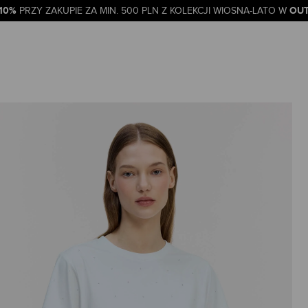
-10%
OUT
PRZY ZAKUPIE ZA MIN. 500 PLN Z KOLEKCJI WIOSNA-LATO W