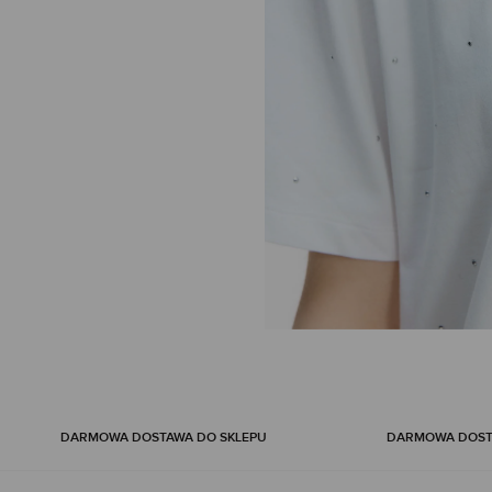
Skip
to
the
beginning
DARMOWA DOSTAWA DO SKLEPU
DARMOWA DOSTA
of
the
images