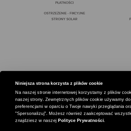
PŁATNOŚCI
OSTRZEŻENIE - FIKCYJNE
STRONY SOLAR
P
Niniejsza strona korzysta z plików cookie
#SPOŁEC
Na naszej stronie internetowej korzystamy z plików cook
naszej strony. Zewnętrznych plików cookie używamy do 
preferencjami w oparciu o Twoje nawyki przeglądania oraz
”Spersonalizuj”. Możesz również zaakceptować wszystkie 
znajdziesz w naszej
Polityce Prywatności
.
COPYRIGHT ® SOLAR
2026
DANE FIRMY
REGULAMIN SPRZ