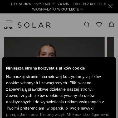
-10%
EXTRA
PRZY ZAKUPIE ZA MIN. 500 PLN Z KOLEKCJI
OUTLECIE
WIOSNA-LATO W
>>
MENU
Skip
to
the
end
of
the
Niniejsza strona korzysta z plików cookie
images
gallery
Na naszej stronie internetowej korzystamy z plików
cookie: własnych i zewnętrznych. Pliki własne
zapewniają prawidłowe działanie naszej strony.
Zewnętrznych plików cookie używamy do celów
analitycznych i do wyświetlania reklam związanych z
Twoimi preferencjami w oparciu o Twoje nawyki
przeglądania oraz historię wizyt. Możesz skonfigurować