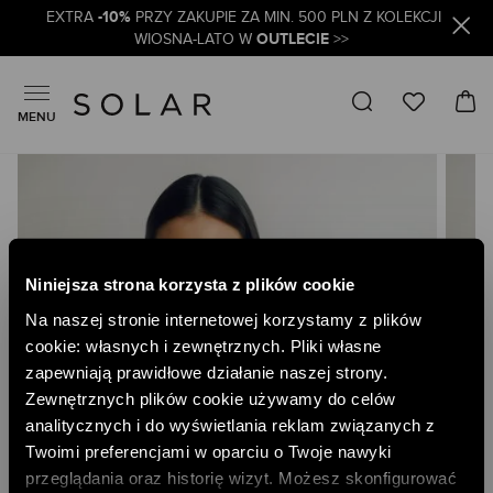
-10%
EXTRA
PRZY ZAKUPIE ZA MIN. 500 PLN Z KOLEKCJI
OUTLECIE
WIOSNA-LATO W
>>
MENU
Skip
to
the
end
of
the
Niniejsza strona korzysta z plików cookie
images
gallery
Na naszej stronie internetowej korzystamy z plików
cookie: własnych i zewnętrznych. Pliki własne
zapewniają prawidłowe działanie naszej strony.
Zewnętrznych plików cookie używamy do celów
analitycznych i do wyświetlania reklam związanych z
Twoimi preferencjami w oparciu o Twoje nawyki
przeglądania oraz historię wizyt. Możesz skonfigurować