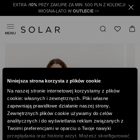
-10%
EXTRA
PRZY ZAKUPIE ZA MIN. 500 PLN Z KOLEKCJI
OUTLECIE
WIOSNA-LATO W
>>
MENU
Skip
to
the
end
of
the
Niniejsza strona korzysta z plików cookie
images
gallery
Na naszej stronie internetowej korzystamy z plików
cookie: własnych i zewnętrznych. Pliki własne
zapewniają prawidłowe działanie naszej strony.
Zewnętrznych plików cookie używamy do celów
analitycznych i do wyświetlania reklam związanych z
Twoimi preferencjami w oparciu o Twoje nawyki
przeglądania oraz historię wizyt. Możesz skonfigurować