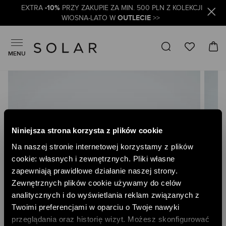
-10%
EXTRA
PRZY ZAKUPIE ZA MIN. 500 PLN Z KOLEKCJI
OUTLECIE
WIOSNA-LATO W
>>
MENU
Skip
to
the
end
of
the
Niniejsza strona korzysta z plików cookie
images
gallery
Na naszej stronie internetowej korzystamy z plików
cookie: własnych i zewnętrznych. Pliki własne
zapewniają prawidłowe działanie naszej strony.
Zewnętrznych plików cookie używamy do celów
analitycznych i do wyświetlania reklam związanych z
Twoimi preferencjami w oparciu o Twoje nawyki
przeglądania oraz historię wizyt. Możesz skonfigurować